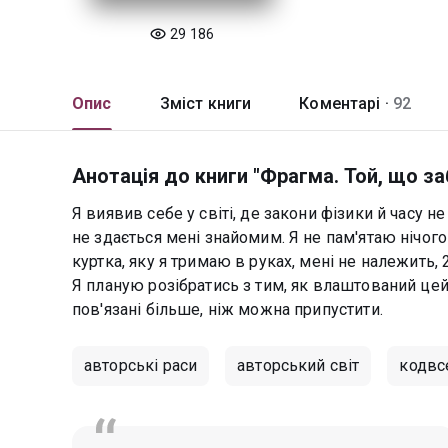
29 186
Опис
Зміст книги
Коментарі ·
92
Анотація до книги "Фрагма. Той, що з
Я виявив себе у світі, де закони фізики й часу 
не здається мені знайомим. Я не пам'ятаю нічого
куртка, яку я тримаю в руках, мені не належить,
Я планую розібратись з тим, як влаштований цей св
пов'язані більше, ніж можна припустити.
авторські раси
авторський світ
кодвс