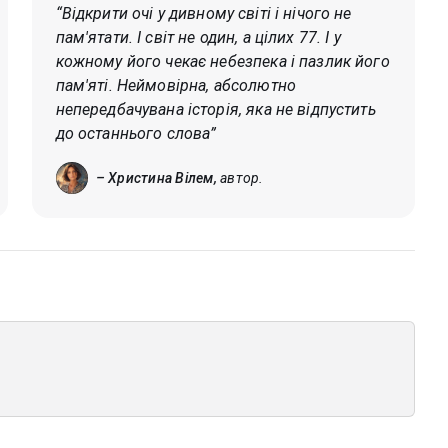
“Відкрити очі у дивному світі і нічого не
пам'ятати. І світ не один, а цілих 77. І у
кожному його чекає небезпека і пазлик його
пам'яті. Неймовірна, абсолютно
непередбачувана історія, яка не відпустить
до останнього слова”
– Христина Вілем,
автор.