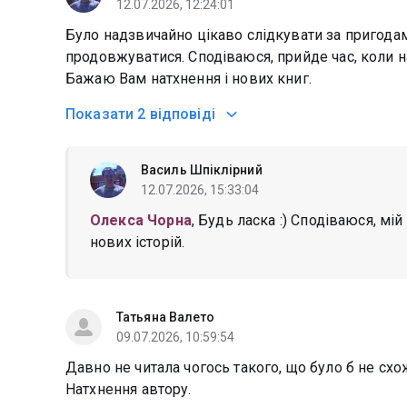
12.07.2026, 12:24:01
Було надзвичайно цікаво слідкувати за пригода
продовжуватися. Сподіваюся, прийде час, коли на
Бажаю Вам натхнення і нових книг.
Показати
2 відповіді
Василь Шпіклірний
12.07.2026, 15:33:04
Олекса Чорна
, Будь ласка :) Сподіваюся, мі
нових історій.
Татьяна Валето
09.07.2026, 10:59:54
Давно не читала чогось такого, що було б не схож
Натхнення автору.