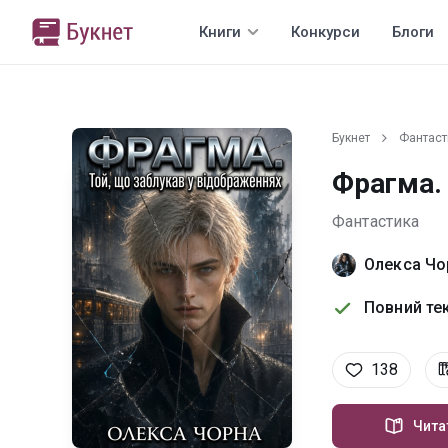
Книги
Конкурси
Блоги
Букнет
Фантаст
Фрагма.
Фантастика
Олекса Чо
Повний тек
138
Чита