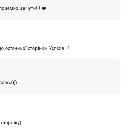
риємно це чути!!! ❤️
о останньої сторінки. Успіхів! ?
слова)))
 сторінку)