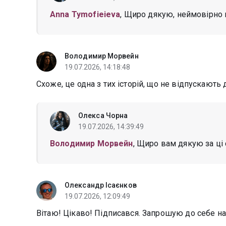
Anna Tymofieieva
, Щиро дякую, неймовірно п
Володимир Морвейн
19.07.2026, 14:18:48
Схоже, це одна з тих історій, що не відпускають д
Олекса Чорна
19.07.2026, 14:39:49
Володимир Морвейн
, Щиро вам дякую за ці 
Олександр Ісаєнков
19.07.2026, 12:09:49
Вітаю! Цікаво! Підписався. Запрошую до себе на