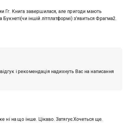
ми Гг. Книга завершилася, але пригоди мають
 Букнеті(чи іншій літплатформі) з'явиться Фрагма2.
й відгук і рекомендація надихнуть Вас на написання
е ні на що інше. Цікаво. Затягує.Хочеться ще.