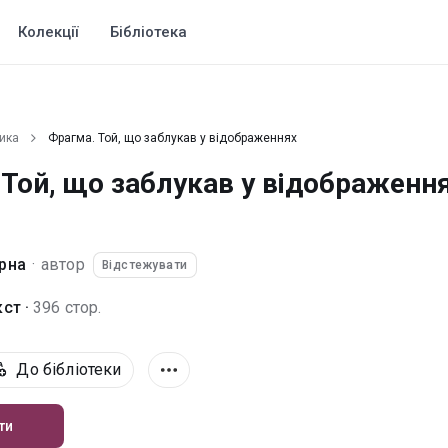
Колекції
Бібліотека
ика
Фрагма. Той, що заблукав у відображеннях
 Той, що заблукав у відображенн
рна
·
автор
Відстежувати
ст ·
396 стор.
До бібліотеки
ти