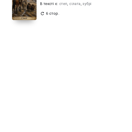
В текcті є:
степ
,
сілата
,
зубрі
6 стор.