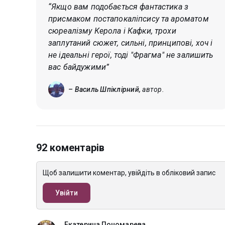
“Якщо вам подобається фантастика з
присмаком постапокаліпсису та ароматом
сюреалізму Керола і Кафки, трохи
заплутаний сюжет, сильні, принципові, хоч і
не ідеальні герої, тоді "Фрагма" не залишить
вас байдужими”
– Василь Шпіклірний,
автор.
92 коментарів
Щоб залишити коментар, увійдіть в обліковий запис
Увійти
Екатерина Пономарева