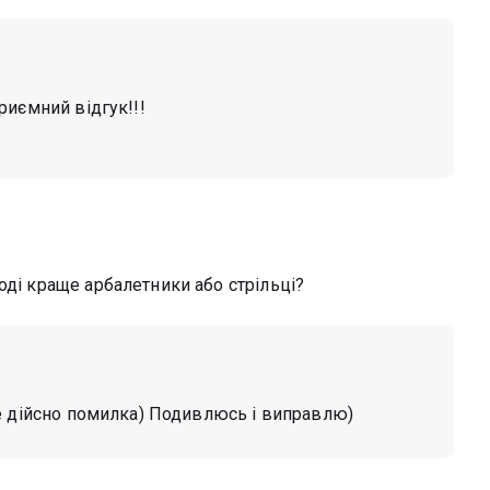
риємний відгук!!!
оді краще арбалетники або стрільці?
е дійсно помилка) Подивлюсь і виправлю)