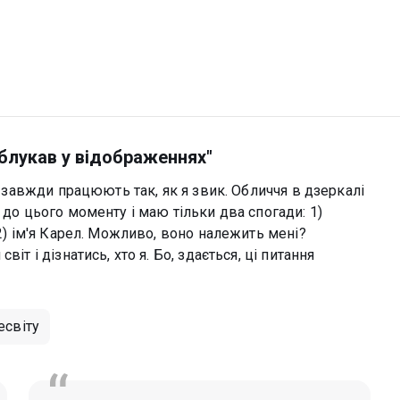
аблукав у відображеннях"
не завжди працюють так, як я звик. Обличчя в дзеркалі
 до цього моменту і маю тільки два спогади: 1)
 2) ім'я Карел. Можливо, воно належить мені?
іт і дізнатись, хто я. Бо, здається, ці питання
есвіту