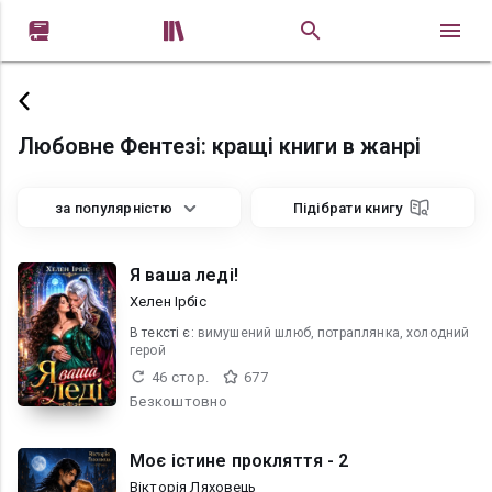


Любовне Фентезі: кращі книги в жанрі
за популярністю
Підібрати книгу
Я ваша леді!
Хелен Ірбіс
В текcті є:
вимушений шлюб, потраплянка, холодний
герой
46 стор.
677
Безкоштовно
Моє істине прокляття - 2
Вікторія Ляховець