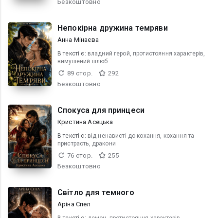
Безкоштовно
Непокірна дружина темряви
Анна Мінаєва
В текcті є:
владний герой, протистояння характерів,
вимушений шлюб
89 стор.
292
Безкоштовно
Спокуса для принцеси
Кристина Асецька
В текcті є:
від ненависті до кохання, кохання та
пристрасть, дракони
76 стор.
255
Безкоштовно
Світло для темного
Аріна Спел