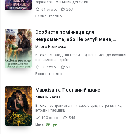
характерів, магічний детектив
61 стор.
267
Безкоштовно
Особиста помічниця для
некроманта, або Не рятуй мене,
графе
Марго Вольська
В текcті є:
владний герой, від ненависті до кохання,
невгамовна героїня
50 стор.
211
Безкоштовно
Маркіза та її останній шанс
Анна Мінаєва
В текcті є:
протистояння характерів, потраплянка,
інтриги і таємниці
190 стор.
545
Ціна:
89 грн