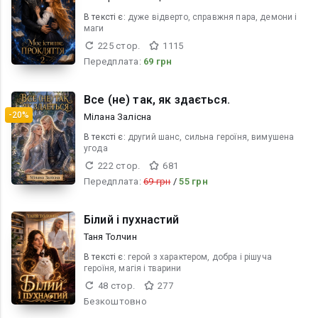
В текcті є:
дуже відверто, справжня пара, демони і
маги
225 стор.
1115
Передплата:
69 грн
Все (не) так, як здається.
-20%
Мілана Залісна
В текcті є:
другий шанс, сильна героїня, вимушена
угода
222 стор.
681
Передплата:
69 грн
/
55 грн
Білий і пухнастий
Таня Толчин
В текcті є:
герой з характером, добра і рішуча
героїня, магія і тварини
48 стор.
277
Безкоштовно