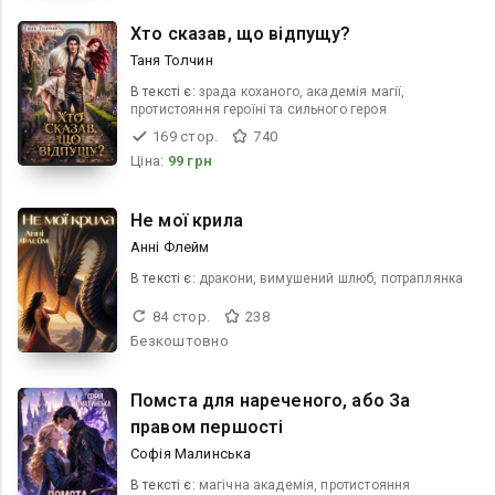
Хто сказав, що відпущу?
Таня Толчин
В текcті є:
зрада коханого, академія магії,
протистояння героїні та сильного героя
169 стор.
740
Ціна:
99 грн
Не мої крила
Анні Флейм
В текcті є:
дракони, вимушений шлюб, потраплянка
84 стор.
238
Безкоштовно
Помста для нареченого, або За
правом першості
Софія Малинська
В текcті є:
магічна академія, протистояння