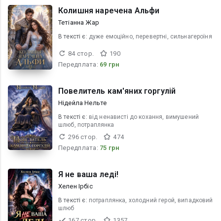
Колишня наречена Альфи
Тетіанна Жар
В текcті є:
дуже емоційно, перевертні, сильнагероїня
84 стор.
190
Передплата:
69 грн
Повелитель кам'яних горгулій
Нідейла Нельте
В текcті є:
від ненависті до кохання, вимушений
шлюб, потраплянка
296 стор.
474
Передплата:
75 грн
Я не ваша леді!
Хелен Ірбіс
В текcті є:
потраплянка, холодний герой, випадковий
шлюб
167 стор.
1357