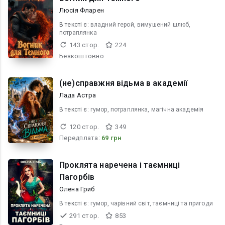
Люсія Фларен
В текcті є:
владний герой, вимушений шлюб,
потраплянка
143 стор.
224
Безкоштовно
(не)справжня відьма в академії
Лада Астра
В текcті є:
гумор, потраплянка, магічна академія
120 стор.
349
Передплата:
69 грн
Проклята наречена і таємниці
Пагорбів
Олена Гриб
В текcті є:
гумор, чарівний світ, таємниці та пригоди
291 стор.
853