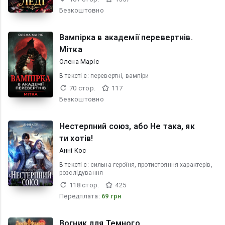
Безкоштовно
Вампірка в академії перевертнів.
Мітка
Олена Маріс
В текcті є:
перевертні, вампіри
70 стор.
117
Безкоштовно
Нестерпний союз, або Не така, як
ти хотів!
Анні Кос
В текcті є:
сильна героїня, протистояння характерів,
розслідування
118 стор.
425
Передплата:
69 грн
Вогник для Темного