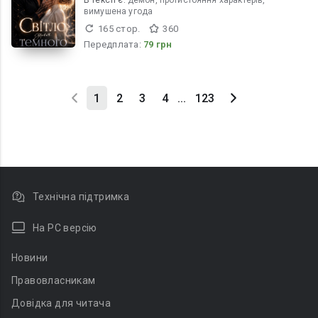
В текcті є:
демон, протистояння характерів,
вимушена угода
165 стор.
360
Передплата:
79 грн
1
2
3
4
...
123
Технічна підтримка
На PC версію
Новини
Правовласникам
Довідка для читача