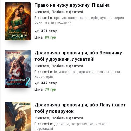
Право на чужу дружину. Підміна
Фентезі, Любовне фентезі
В текcті є:
протистояння характерів, зустріч через
роки, магія і кохання
321 стор.
Ціна:
89 грн
Драконяча пропозиція, або Землянку
тобі у дружини, лускатий!
Фентезі, Любовне фентезі
В текcті є:
істинна пара, дракони, протистояння
характерів
347 стор.
Ціна:
79 грн
Драконяча пропозиція, або Лапу і хвіст
тобі у подарунок
Фентезі, Любовне фентезі
В текcті є:
дракони, потраплянка, казкові
персонажі