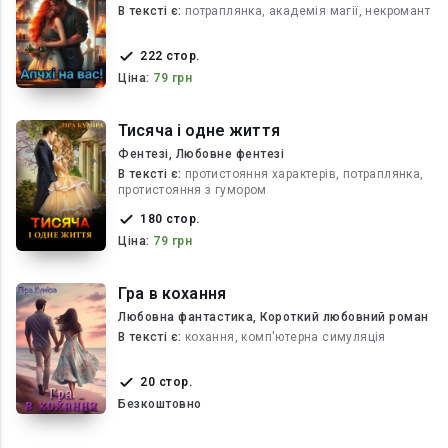
В текcті є:
потраплянка, академія магії, некромант
222 стор.
Ціна:
79 грн
Тисяча і одне життя
Фентезі, Любовне фентезі
В текcті є:
протистояння характерів, потраплянка,
протистояння з гумором
180 стор.
Ціна:
79 грн
Гра в кохання
Любовна фантастика, Короткий любовний роман
В текcті є:
кохання, комп'ютерна симуляція
20 стор.
Безкоштовно