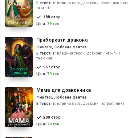
В текcті є:
істинна пара, дракони, розслідування
та магія
188 стор.
Ціна:
79 грн
Приборкати дракона
Фентезі, Любовне фентезі
В текcті є:
владний герой, дракони, інтриги і
таємниці
257 стор.
Ціна:
79 грн
Мама для дракончика
Фентезі, Любовне фентезі
В текcті є:
істинна пара, дракони, потраплянка
200 стор.
Ціна:
79 грн