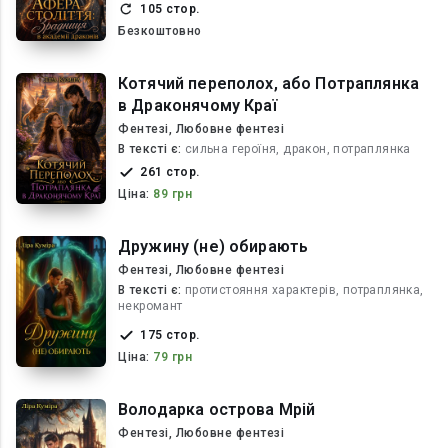
105 стор.
Безкоштовно
Котячий переполох, або Потраплянка
в Драконячому Краї
Фентезі, Любовне фентезі
В текcті є:
сильна героїня, дракон, потраплянка
261 стор.
Ціна:
89 грн
Дружину (не) обирають
Фентезі, Любовне фентезі
В текcті є:
протистояння характерів, потраплянка,
некромант
175 стор.
Ціна:
79 грн
Володарка острова Мрій
Фентезі, Любовне фентезі