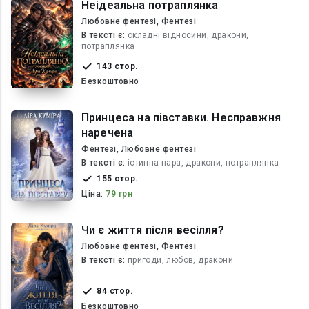
Неідеальна потраплянка
Любовне фентезі, Фентезі
В текcті є:
складні відносини, дракони,
потраплянка
143 стор.
Безкоштовно
Принцеса на півставки. Несправжня
наречена
Фентезі, Любовне фентезі
В текcті є:
істинна пара, дракони, потраплянка
155 стор.
Ціна:
79 грн
Чи є життя після весілля?
Любовне фентезі, Фентезі
В текcті є:
пригоди, любов, дракони
84 стор.
Безкоштовно