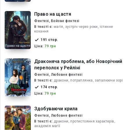
Право на щастя
Фентезі, Бойове фентезі
В текcті є:
магія, зустріч через роки, істинне
кохання
191 стор.
Ціна:
79 грн
Драконяча проблема, або Новорічний
переполох у Рейліні
Фентезі, Любовне фентезі
В текcті є:
дракони, потраплянка, запалюючи зорі
174 стор.
Ціна:
79 грн
Здобуваючи крила
Фентезі, Любовне фентезі
В текcті є:
дракони, протистояння характерів,
академія магії