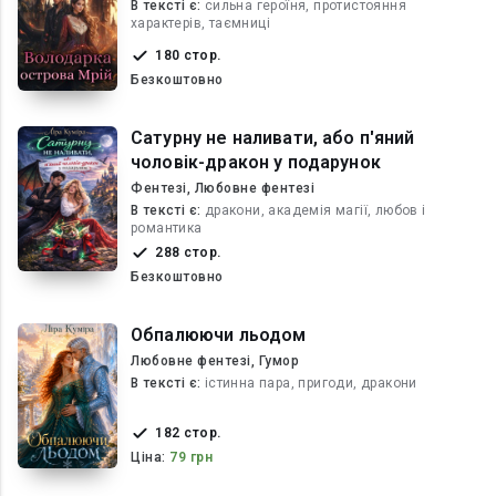
В текcті є:
сильна героїня, протистояння
характерів, таємниці
180 стор.
Безкоштовно
Сатурну не наливати, або п'яний
чоловік-дракон у подарунок
Фентезі, Любовне фентезі
В текcті є:
дракони, академія магії, любов і
романтика
288 стор.
Безкоштовно
Обпалюючи льодом
Любовне фентезі, Гумор
В текcті є:
істинна пара, пригоди, дракони
182 стор.
Ціна:
79 грн