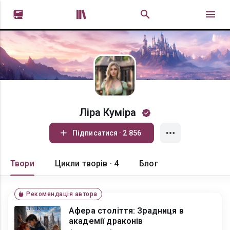


Ліра Куміра
Підписатися · 2 856
Твори
Цикли творів · 4
Блог
Рекомендація автора
Афера століття: Зрадниця в
академії драконів