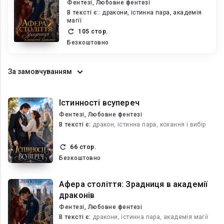
Фентезі, Любовне фентезі
В текcті є::
дракони, істинна пара, академія
магії
105 стор.
Безкоштовно
За замовчуванням
Істинності всупереч
Фентезі, Любовне фентезі
В текcті є:
дракон, істинна пара, кохання і вибір
66 стор.
Безкоштовно
Афера століття: Зрадниця в академії
драконів
Фентезі, Любовне фентезі
В текcті є:
дракони, істинна пара, академія магії