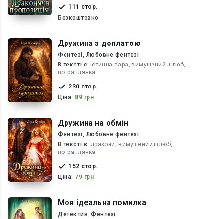
111 стор.
Безкоштовно
Дружина з доплатою
Фентезі, Любовне фентезі
В текcті є:
істинна пара, вимушений шлюб,
потраплянка
230 стор.
Ціна:
89 грн
Дружина на обмін
Фентезі, Любовне фентезі
В текcті є:
дракони, вимушений шлюб,
потраплянка
152 стор.
Ціна:
79 грн
Моя ідеальна помилка
Детектив, Фентезі