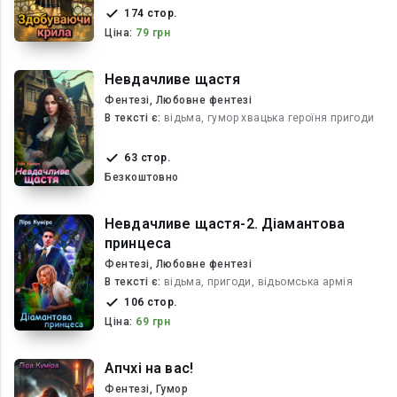
174 стор.
Ціна:
79 грн
Невдачливе щастя
Фентезі, Любовне фентезі
В текcті є:
відьма, гумор хвацька героїня пригоди
63 стор.
Безкоштовно
Невдачливе щастя-2. Діамантова
принцеса
Фентезі, Любовне фентезі
В текcті є:
відьма, пригоди, відьомська армія
106 стор.
Ціна:
69 грн
Апчхі на вас!
Фентезі, Гумор