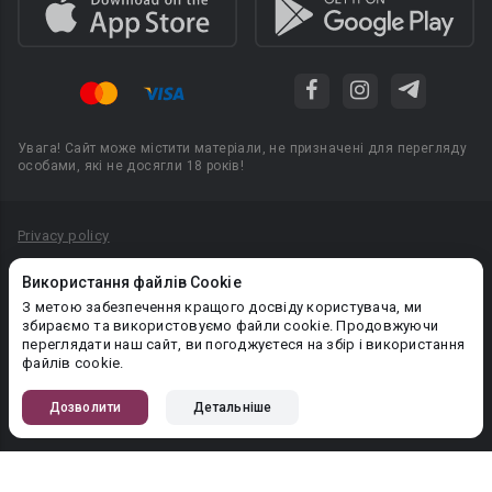
Увага! Сайт може містити матеріали, не призначені для перегляду
особами, які не досягли 18 років!
Privacy policy
Угода користувача
Використання файлів Cookie
Політика конфіденційності
З метою забезпечення кращого досвіду користувача, ми
збираємо та використовуємо файли cookie. Продовжуючи
Правила публікації авторського контенту
переглядати наш сайт, ви погоджуєтеся на збір і використання
файлів cookie.
PR-вiддiл: pr@booknet.com
Дозволити
Детальніше
© 2026 Booknet. Всі права захищено.
Narva mnt 5, Tallinn 10117, Естонія