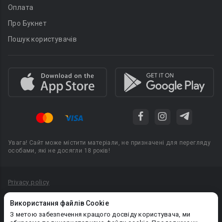
Оплата
Про Букнет
Пошук користувачів
Увага! Сайт може містити матеріали, не призначені для перегляду
особами, які не досягли 18 років!
Privacy policy
Угода користувача
Використання файлів Cookie
Політика конфіденційності
З метою забезпечення кращого досвіду користувача, ми