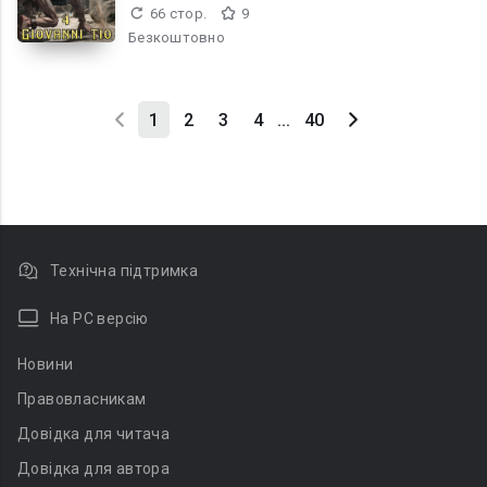
66 стор.
9
Безкоштовно
1
2
3
4
...
40
Технічна підтримка
На PC версію
Новини
Правовласникам
Довідка для читача
Довідка для автора