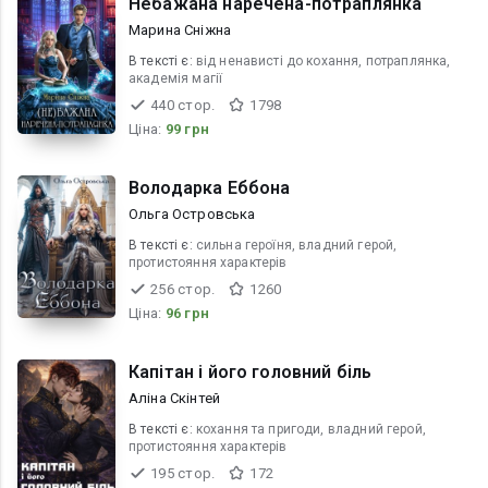
Небажана наречена-потраплянка
Марина Сніжна
В текcті є:
від ненависті до кохання, потраплянка,
академія магії
440 стор.
1798
Ціна:
99 грн
Володарка Еббона
Ольга Островська
В текcті є:
сильна героїня, владний герой,
протистояння характерів
256 стор.
1260
Ціна:
96 грн
Капітан і його головний біль
Аліна Скінтей
В текcті є:
кохання та пригоди, владний герой,
протистояння характерів
195 стор.
172