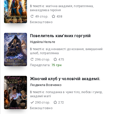
В текcті є:
магічна академія, потраплянка,
винахідлива героїня
49 стор.
438
Безкоштовно
Повелитель кам'яних горгулій
Нідейла Нельте
В текcті є:
від ненависті до кохання, вимушений
шлюб, потраплянка
296 стор.
475
Передплата:
75 грн
Жiночий клуб у чоловiчiй академii.
Людмила Вовченко
В текcті є:
попаданка в чуже тіло, любов і гумор,
академії магії
290 стор.
272
Безкоштовно