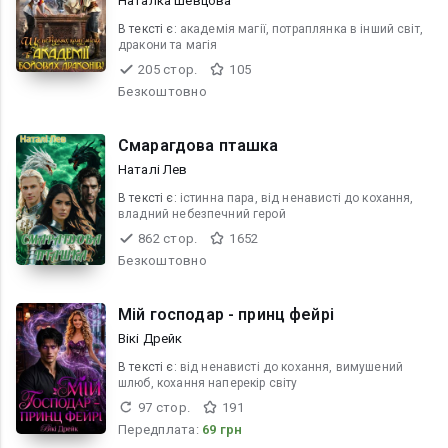
Наталка Шевцова
В текcті є:
академія магії, потраплянка в інший світ,
дракони та магія
205 стор.
105
Безкоштовно
Смарагдова пташка
Наталі Лев
В текcті є:
істинна пара, від ненависті до кохання,
владний небезпечний герой
862 стор.
1652
Безкоштовно
Мій господар - принц фейрі
Вікі Дрейк
В текcті є:
від ненависті до кохання, вимушений
шлюб, кохання наперекір світу
97 стор.
191
Передплата:
69 грн