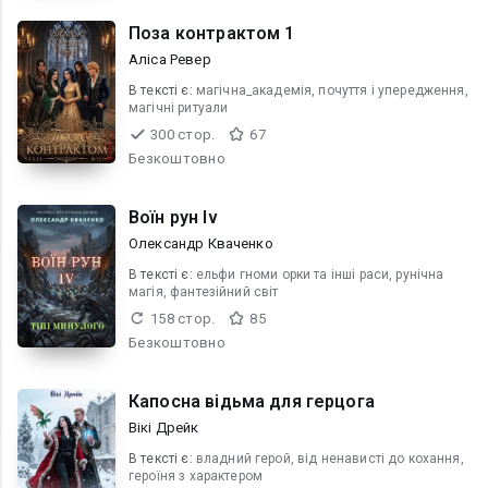
Поза контрактом 1
Аліса Ревер
В текcті є:
магічна_академія, почуття і упередження,
магічні ритуали
300 стор.
67
Безкоштовно
Воїн рун Iv
Олександр Кваченко
В текcті є:
ельфи гноми орки та інші раси, рунічна
магія, фантезійний світ
158 стор.
85
Безкоштовно
Капосна відьма для герцога
Вікі Дрейк
В текcті є:
владний герой, від ненависті до кохання,
героїня з характером