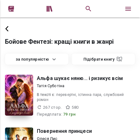


Бойове Фентезі: кращі книги в жанрі
за популярністю
Підібрати книгу
Альфа шукає няню... і ризикує всім
Татія Суботіна
В текcті є:
перевертні, істинна пара, службовий
роман
267 стор.
580
Передплата:
79 грн
Повернення принцеси
Олеся Лис