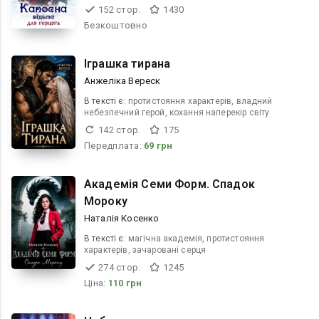
152 стор.
1430
Безкоштовно
Іграшка тирана
Анжеліка Вереск
В текcті є:
протистояння характерів, владний
небезпечний герой, кохання наперекір світу
142 стор.
175
Передплата:
69 грн
Академія Семи Форм. Спадок
Мороку
Наталія Косенко
В текcті є:
магічна академія, протистояння
характерів, зачаровані серця
274 стор.
1245
Ціна:
110 грн