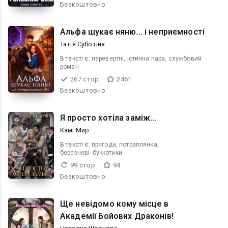
Безкоштовно
Альфа шукає няню... і неприємності
Татія Суботіна
В текcті є:
перевертні, істинна пара, службовий
роман
267 стор.
2461
Безкоштовно
Я просто хотіла заміж...
Камі Мир
В текcті є:
пригоди, потраплянка,
березневі_буккотики
99 стор.
94
Безкоштовно
Ще невідомо кому місце в
Академії Бойових Драконів!