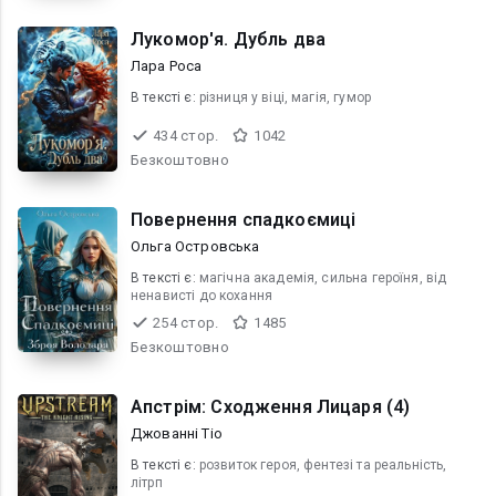
Лукомор'я. Дубль два
Лара Роса
В текcті є:
різниця у віці, магія, гумор
434 стор.
1042
Безкоштовно
Повернення спадкоємиці
Ольга Островська
В текcті є:
магічна академія, сильна героїня, від
ненависті до кохання
254 стор.
1485
Безкоштовно
Апстрім: Сходження Лицаря (4)
Джованні Тіо
В текcті є:
розвиток героя, фентезі та реальність,
літрп