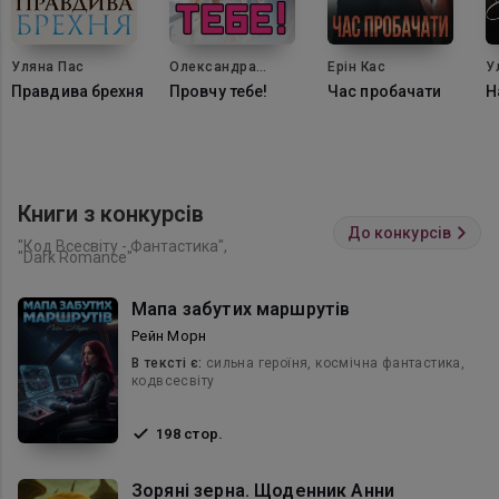
Уляна Пас
Олександра
Ерін Кас
У
Малінкова
Правдива брехня
Провчу тебе!
Час пробачати
Н
Книги з конкурсів
До конкурсів
"Код Всесвіту - Фантастика",
"Dark Romance"
Мапа забутих маршрутів
Рейн Морн
В текcті є:
сильна героїня, космічна фантастика,
кодвсесвіту
198 стор.
Зоряні зерна. Щоденник Анни