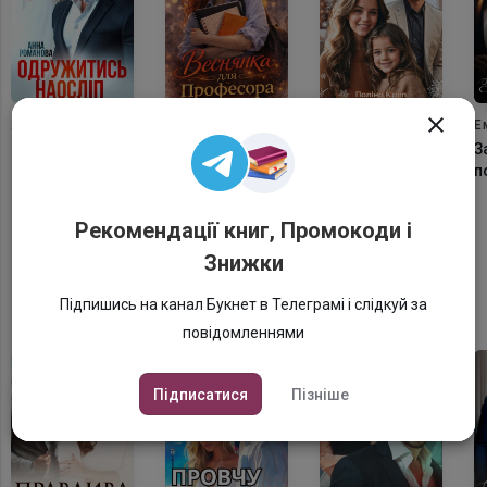

Анна Романова
Наталія Косенко
Поліна Креп
Е
Одружитись
Веснянка для
Всі його дівчата
З
наосліп
професора
п
Рекомендації книг, Промокоди і
Знижки
Бестселери Букнет
Платні книги різних жанрів
Підпишись на канал Букнет в Телеграмі і слідкуй за
повідомленнями
Підписатися
Пізніше