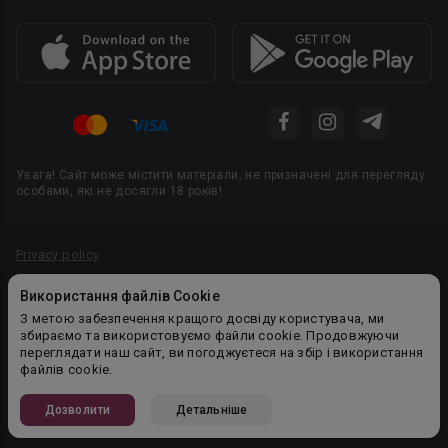
Увага! Сайт може містити матеріали, не призначені для перегляду
особами, які не досягли 18 років!
Privacy policy
Угода користувача
Використання файлів Cookie
Політика конфіденційності
З метою забезпечення кращого досвіду користувача, ми
збираємо та використовуємо файли cookie. Продовжуючи
Правила публікації авторського контенту
переглядати наш сайт, ви погоджуєтеся на збір і використання
файлів cookie.
PR-вiддiл: pr@booknet.com
Дозволити
Детальніше
© 2026 Booknet. Всі права захищено.