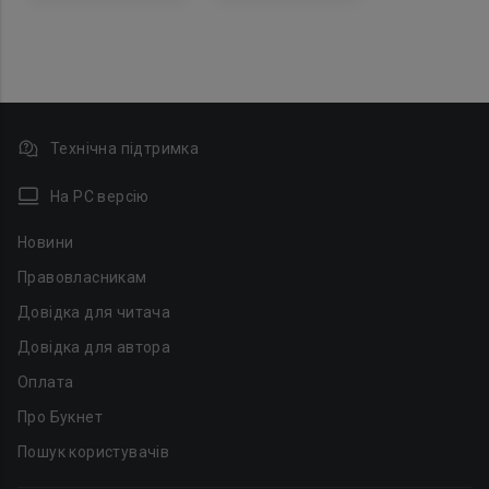
Технічна підтримка
На PC версію
Новини
Правовласникам
Довідка для читача
Довідка для автора
Оплата
Про Букнет
Пошук користувачів