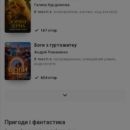
Галина Курдюмова
В текcті є:
інопланетяни, контакт, код всесвіту
167 стор.
Боги з гуртожитку
Андрій Романенко
В текcті є:
програмування, комедійний роман,
кодвсесвіту
634 стор.
Пригоди і фантастика