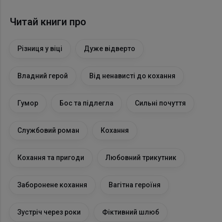
Читай книги про
Різниця у віці
Дуже відверто
Владний герой
Від ненависті до кохання
Гумор
Бос та підлегла
Сильні почуття
Службовий роман
Кохання
Кохання та пригоди
Любовний трикутник
Заборонене кохання
Вагітна героїня
Зустріч через роки
Фіктивний шлюб