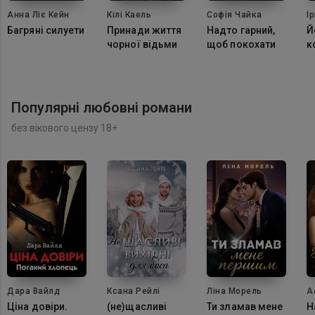
Анна Ліє Кейн
Кілі Каель
Софія Чайка
І
Багряні силуети
Принади життя
Надто гарний,
Й
чорної відьми
щоб покохати
к
Популярні любовні романи
без вікового цензу 18+
Дара Вайлд
Ксана Рейлі
Ліна Морель
А
Ціна довіри.
(не)щасливі
Ти зламав мене
Н