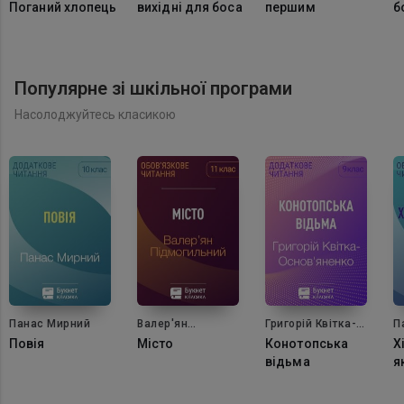
Поганий хлопець
вихідні для боса
першим
б
Популярне зі шкільної програми
Насолоджуйтесь класикою
Панас Мирний
Валер'ян
Григорій Квітка-
П
Підмогильний
Основ'яненко
Повія
Місто
Конотопська
Х
відьма
я