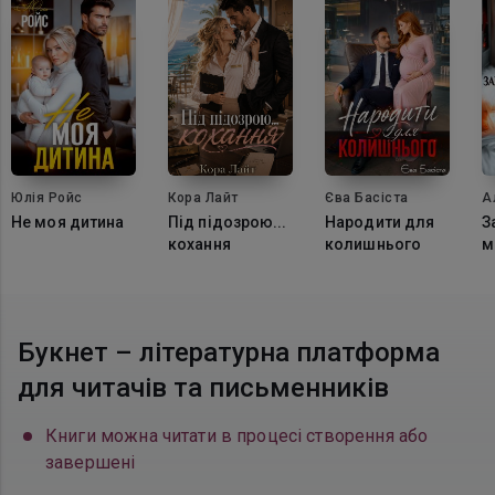
Юлія Ройс
Кора Лайт
Єва Басіста
А
Не моя дитина
Під підозрою...
Народити для
З
кохання
колишнього
м
ф
н
Букнет – літературна платформа
для читачів та письменників
Книги можна читати в процесі створення або
завершені