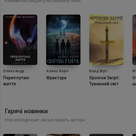
Книжки без акценту на любовну лінію
Олександр
Алекс Корн
Влад Вірт
М
Шаравар
Переплутані
Фрактура
Хроніки Загрії:
О
життя
Туманний світ
ш
Гарячі новинки
Нові епізоди книг, які ще пишуть автори