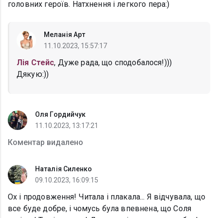
головних героїв. Натхнення і легкого пера:)
Меланія Арт
11.10.2023, 15:57:17
Лія Стейс
, Дуже рада, що сподобалося!)))
Дякую:))
Оля Гордийчук
11.10.2023, 13:17:21
Коментар видалено
Наталія Силенко
09.10.2023, 16:09:15
Ох і продовження! Читала і плакала... Я відчувала, що
все буде добре, і чомусь була впевнена, що Соля