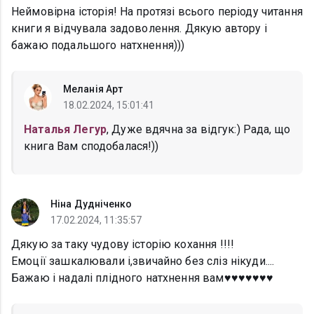
Неймовірна історія! На протязі всього періоду читання
книги я відчувала задоволення. Дякую автору і
бажаю подальшого натхнення)))
Меланія Арт
18.02.2024, 15:01:41
Наталья Легур
, Дуже вдячна за відгук:) Рада, що
книга Вам сподобалася!))
Ніна Дудніченко
17.02.2024, 11:35:57
Дякую за таку чудову історію кохання !!!!
Емоції зашкалювали і,звичайно без сліз нікуди....
Бажаю і надалі плідного натхнення вам♥️♥️♥️♥️♥️♥️♥️