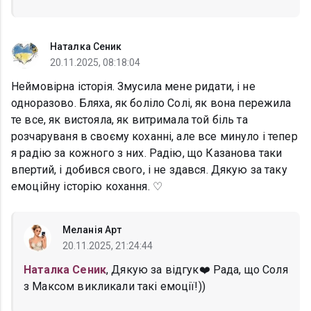
Наталка Сеник
20.11.2025, 08:18:04
Неймовірна історія. Змусила мене ридати, і не
одноразово. Бляха, як боліло Солі, як вона пережила
те все, як вистояла, як витримала той біль та
розчаруваня в своєму коханні, але все минуло і тепер
я радію за кожного з них. Радію, що Казанова таки
впертий, і добився свого, і не здався. Дякую за таку
емоційну історію кохання. ♡
Меланія Арт
20.11.2025, 21:24:44
Наталка Сеник
, Дякую за відгук❤️ Рада, що Соля
з Максом викликали такі емоції!))