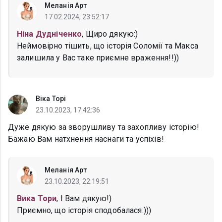
Меланія Арт
17.02.2024, 23:52:17
Ніна Дудніченко
, Щиро дякую:)
Неймовірно тішить, що історія Соломії та Макса
залишила у Вас таке приємне враження!!))
Вiка Торi
23.10.2023, 17:42:36
Дуже дякую за зворушливу та захопливу історію!
Бажаю Вам натхнення наснаги та успіхів!
Меланія Арт
23.10.2023, 22:19:51
Вика Тори
, І Вам дякую!)
Приємно, що історія сподобалася:)))