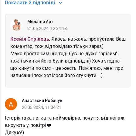
Показати
3 відповіді
Меланія Арт
21.06.2024, 12:34:18
Ксенія Стрілець
, Якось, на жаль, пропустила Ваш
коментар, тож відповідаю тільки зараз)
Макс просто сам ще тоді був не дуже "зрілим",
тож і вчинки його були відповідні) Хоча згодна,
що кинути по смс - це жесть. Пам'ятаю, мені при
написанні теж хотілося його стукнути.....)
Анастасия Робачук
20.05.2024, 11:04:21
Історія така легка та неймовірна, почуття від неї аж
вирують у повітрі❤️
Дякую!)