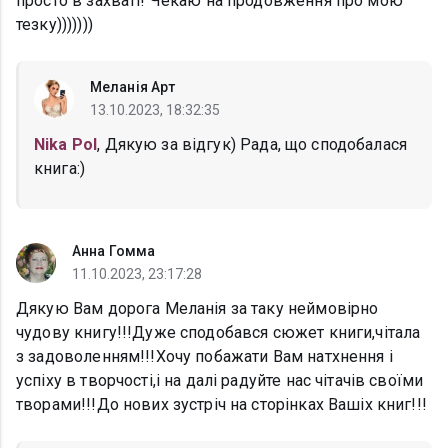
просто в захваті! Чекаю на продовження про мою
тезку)))))))
Меланія Арт
13.10.2023, 18:32:35
Nika Pol
, Дякую за відгук) Рада, що сподобалася
книга:)
Анна Гомма
11.10.2023, 23:17:28
Дякую Вам дорога Меланія за таку неймовірно
чудову книгу!!!Дуже сподобався сюжет книги,чітала
з задоволенням!!!Хочу побажати Вам натхнення і
успіху в творчості,і на далі радуйте нас чітачів своїми
творами!!!До нових зустріч на сторінках Вашіх книг!!!