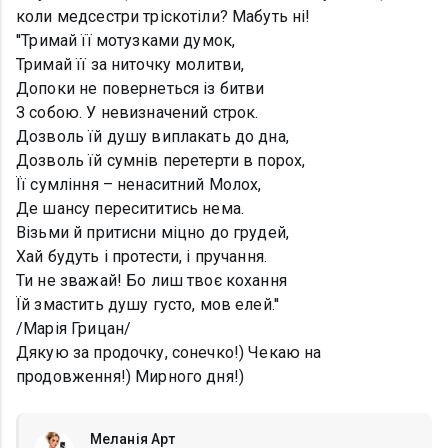
коли медсестри тріскотіли? Мабуть ні!
''Тримай її мотузками думок,
Тримай її за ниточку молитви,
Допоки не повернеться із битви
З собою. У невизначений строк.
Дозволь їй душу виплакать до дна,
Дозволь їй сумнів перетерти в порох,
Її сумління – ненаситний Молох,
Де шансу пересититись нема.
Візьми й притисни міцно до грудей,
Хай будуть і протести, і пручання.
Ти не зважай! Бо лиш твоє кохання
Їй змастить душу густо, мов елей.''
/Марія Грицан/
Дякую за продочку, сонечко!) Чекаю на
продовження!) Мирного дня!)
Меланія Арт