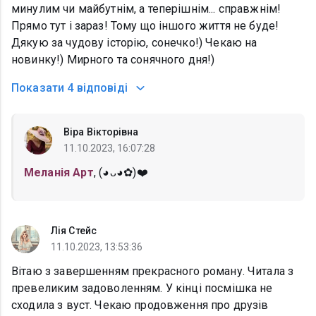
минулим чи майбутнім, а теперішнім... справжнім!
Прямо тут і зараз! Тому що іншого життя не буде!
Дякую за чудову історію, сонечко!) Чекаю на
новинку!) Мирного та сонячного дня!)
Показати
4 відповіді
Віра Вікторівна
11.10.2023, 16:07:28
Меланія Арт
, (⁠◕⁠ᴗ⁠◕⁠✿⁠)❤️
Лія Стейс
11.10.2023, 13:53:36
Вітаю з завершенням прекрасного роману. Читала з
превеликим задоволенням. У кінці посмішка не
сходила з вуст. Чекаю продовження про друзів