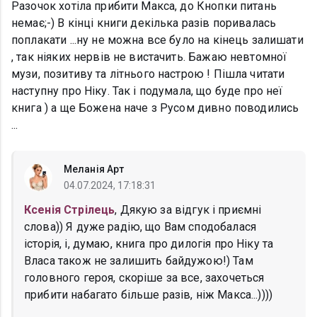
Разочок хотіла прибити Макса, до Кнопки питань
немає;-) В кінці книги декілька разів поривалась
поплакати ...ну не можна все було на кінець залишати
, так ніяких нервів не вистачить. Бажаю невтомної
музи, позитиву та літнього настрою ! Пішла читати
наступну про Ніку. Так і подумала, що буде про неї
книга ) а ще Божена наче з Русом дивно поводились
...
Меланія Арт
04.07.2024, 17:18:31
Ксенія Стрілець
, Дякую за відгук і приємні
слова)) Я дуже радію, що Вам сподобалася
історія, і, думаю, книга про дилогія про Ніку та
Власа також не залишить байдужою!) Там
головного героя, скоріше за все, захочеться
прибити набагато більше разів, ніж Макса...))))