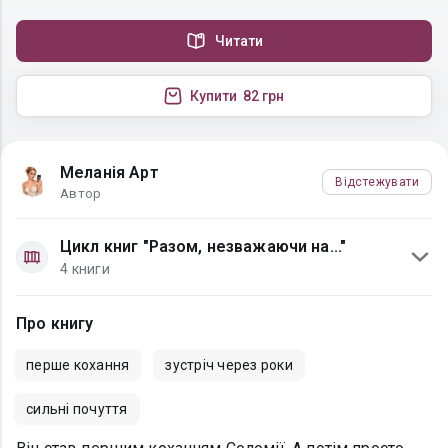
Читати
Купити
82 грн
Меланія Арт
Відстежувати
Автор
Цикл книг "Разом, незважаючи на..."
4 книги
Про книгу
перше кохання
зустріч через роки
сильні почуття