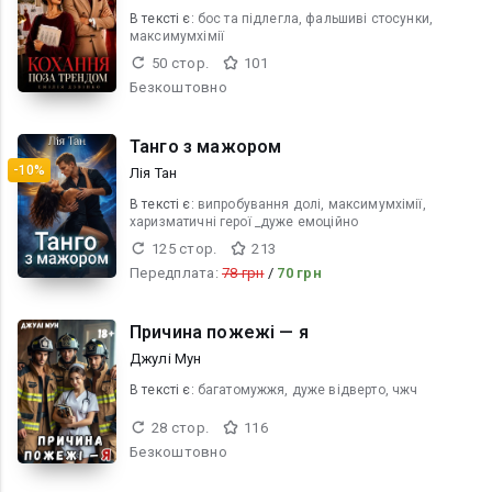
В текcті є:
бос та підлегла, фальшиві стосунки,
максимумхімії
50 стор.
101
Безкоштовно
Танго з мажором
-10%
Лія Тан
В текcті є:
випробування долі, максимумхімії,
харизматичні герої _дуже емоційно
125 стор.
213
Передплата:
78 грн
/
70 грн
Причина пожежі — я
Джулі Мун
В текcті є:
багатомужжя, дуже відверто, чжч
28 стор.
116
Безкоштовно