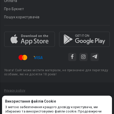
Оплата
Про Букнет
Пошук користувачів
Увага! Сайт може містити матеріали, не призначені для перегляду
особами, які не досягли 18 років!
Privacy policy
Угода користувача
Використання файлів Cookie
Політика конфіденційності
З метою забезпечення кращого досвіду користувача, ми
збираємо та використовуємо файли cookie. Продовжуючи