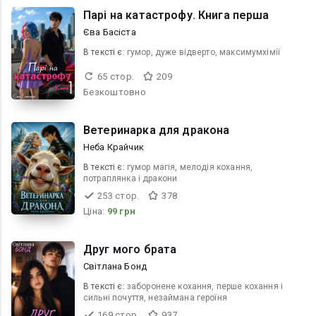
Парі на катастрофу. Книга перша
Єва Басіста
В текcті є:
гумор, дуже відверто, максимумхімії
65 стор.
209
Безкоштовно
Ветеринарка для дракона
Неба Крайчик
В текcті є:
гумор магія, мелодія кохання,
потраплянка і дракони
253 стор.
378
Ціна:
99 грн
Друг мого брата
Світлана Бонд
В текcті є:
заборонене кохання, перше кохання і
сильні почуття, незаймана героїня
169 стор.
937