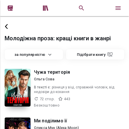


Молодіжна проза: кращі книги в жанрі
за популярністю
Підібрати книгу
Чужа територія
Ольга Сова
В текcті є:
різниця у віці, справжній чоловік, від
недовіри до кохання
72 стор.
443
Безкоштовно
Ми поділимо її
Олекса Мун (Alexa Moon)