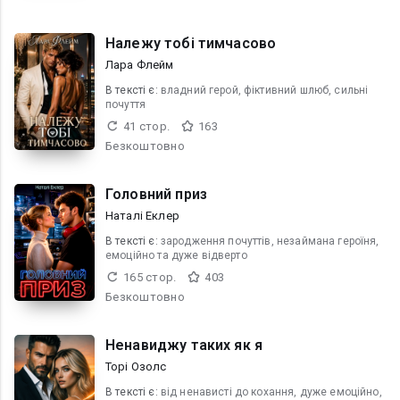
Належу тобі тимчасово
Лара Флейм
В текcті є:
владний герой, фіктивний шлюб, сильні
почуття
41 стор.
163
Безкоштовно
Головний приз
Наталі Еклер
В текcті є:
зародження почуттів, незаймана героїня,
емоційно та дуже відверто
165 стор.
403
Безкоштовно
Ненавиджу таких як я
Торі Озолс
В текcті є:
від ненависті до кохання, дуже емоційно,