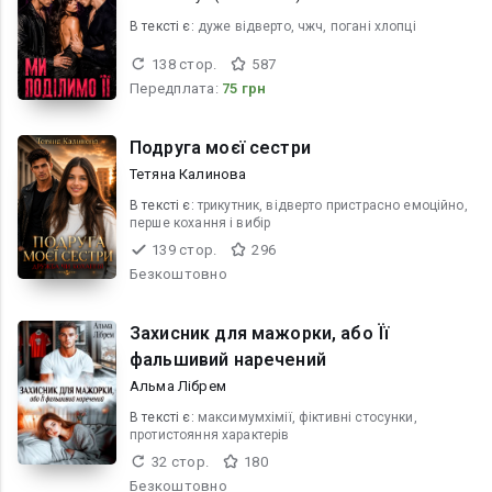
В текcті є:
дуже відверто, чжч, погані хлопці
138 стор.
587
Передплата:
75 грн
Подруга моєї сестри
Тетяна Калинова
В текcті є:
трикутник, відверто пристрасно емоційно,
перше кохання і вибір
139 стор.
296
Безкоштовно
Захисник для мажорки, або Її
фальшивий наречений
Альма Лібрем
В текcті є:
максимумхімії, фіктивні стосунки,
протистояння характерів
32 стор.
180
Безкоштовно