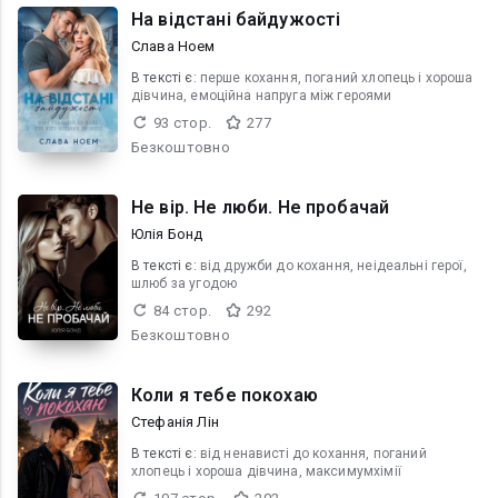
На відстані байдужості
Слава Ноем
В текcті є:
перше кохання, поганий хлопець і хороша
дівчина, емоційна напруга між героями
93 стор.
277
Безкоштовно
Не вір. Не люби. Не пробачай
Юлія Бонд
В текcті є:
від дружби до кохання, неідеальні герої,
шлюб за угодою
84 стор.
292
Безкоштовно
Коли я тебе покохаю
Стефанія Лін
В текcті є:
від ненависті до кохання, поганий
хлопець і хороша дівчина, максимумхімії