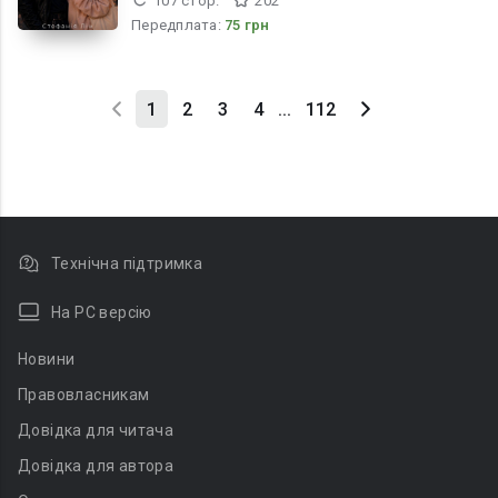
107 стор.
202
Передплата:
75 грн
1
2
3
4
...
112
Технічна підтримка
На PC версію
Новини
Правовласникам
Довідка для читача
Довідка для автора