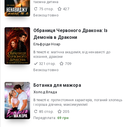
таємна дитина
75 стор.
427
Безкоштовно
Обраниця Червоного Дракона: Із
Демонів в Дракони
Ельфріде Ноар
В текcті є:
магічна академія, від ненависті до
кохання, дракони
321 стор.
709
Безкоштовно
Ботанка для мажора
Холод Влада
В текcті є:
протистояння характерів, поганий хлопець
і хороша дівчина, максимумхімії
85 стор.
205
Передплата:
69 грн