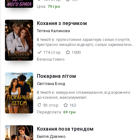
Ціна:
79 грн
Кохання з перчиком
Тетяна Калинова
В текcті є:
протистояння характерів сильні почуття,
пристрасно емоційно відверто, сильні харизматичні
герої
174 стор.
1000
Безкоштовно
Покарана літом
Світлана Бонд
В текcті є:
вимушене співмешкання, від ворожнечі
до кохання, максимумхімії
93 стор.
162
Передплата:
69 грн
Кохання поза трендом
Емілія Дзвінко