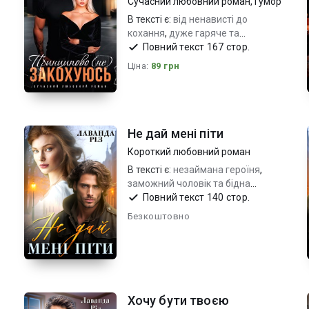
Сучасний любовний роман
,
Гумор
В тексті є:
від ненависті до
кохання
,
дуже гаряче та
емоційно
,
протистояння
Повний текст 167 стор.
характерів та інтриги
Ціна:
89 грн
Не дай мені піти
Короткий любовний роман
В тексті є:
незаймана героїня
,
заможний чоловік та бідна
дівчина
,
дуже емоційно_перше
Повний текст 140 стор.
кохання
Безкоштовно
Хочу бути твоєю