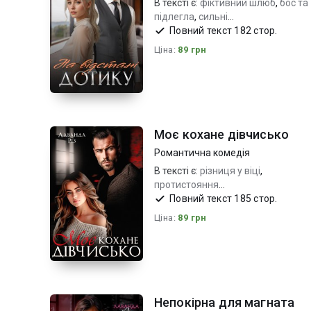
В тексті є:
фіктивний шлюб
,
бос та
підлегла
,
сильні
почуття_емоційно
Повний текст 182 стор.
Ціна:
89 грн
Моє кохане дівчисько
Романтична комедія
В тексті є:
різниця у віці
,
протистояння
характерів_кохання
,
дуже
Повний текст 185 стор.
емоційно та чуттєво
Ціна:
89 грн
Непокірна для магната