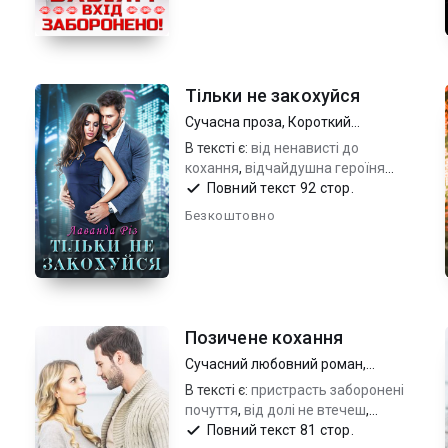
Тільки не закохуйся
Сучасна проза
,
Короткий
любовний роман
В тексті є:
від ненависті до
кохання
,
відчайдушна героїня
владний чоловік
,
сильні
Повний текст 92 стор.
почуття_ризик та обман
Безкоштовно
Позичене кохання
Сучасний любовний роман
,
Короткий любовний роман
В тексті є:
пристрасть заборонені
почуття
,
від долі не втечеш
,
відчайдушна дівчина справжній
Повний текст 81 стор.