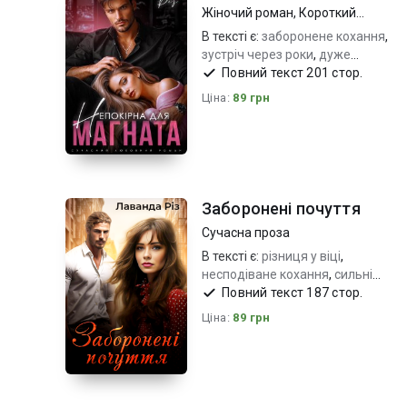
Жіночий роман
,
Короткий
любовний роман
В тексті є:
заборонене кохання
,
зустріч через роки
,
дуже
емоційно_пристрасть на межі
Повний текст 201 стор.
Ціна:
89 грн
Заборонені почуття
Сучасна проза
В тексті є:
різниця у віці
,
несподіване кохання
,
сильні
почуття_складний вибір
Повний текст 187 стор.
Ціна:
89 грн