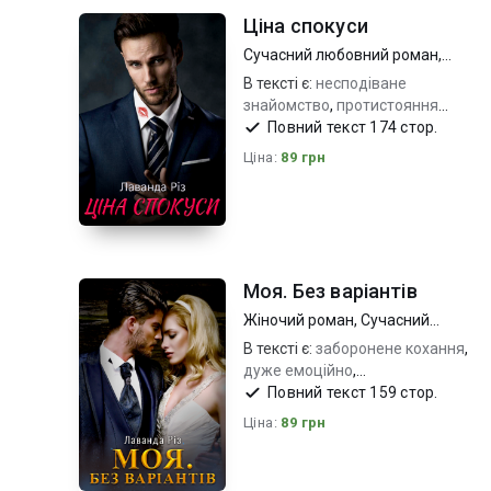
Ціна спокуси
Сучасний любовний роман
,
Жіночий роман
В тексті є:
несподіване
знайомство
,
протистояння
характерів_яскраві герої
Повний текст 174 стор.
,
дуже
емоційно_кохання та пристрасть
Ціна:
89 грн
Моя. Без варіантів
Жіночий роман
,
Сучасний
любовний роман
В тексті є:
заборонене кохання
,
дуже емоційно
,
протистояння_пристрасть
Повний текст 159 стор.
Ціна:
89 грн