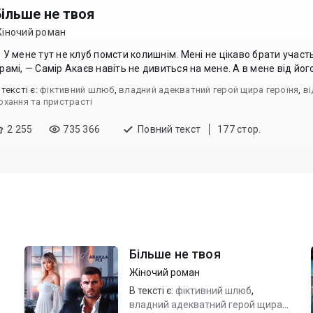
Більше не твоя
іночий роман
 У мене тут не клуб помсти колишнім. Мені не цікаво брати участь
рамі, — Самір Акаєв навіть не дивиться на мене. А в мене від йог
 текcті є:
фіктивний шлюб
,
владний адекватний герой щира героїня
,
ві
охання та пристрасті
2 255
735 366
Повний текст
177 стор.
Більше не твоя
Жіночий роман
В тексті є:
фіктивний шлюб
,
владний адекватний герой щира