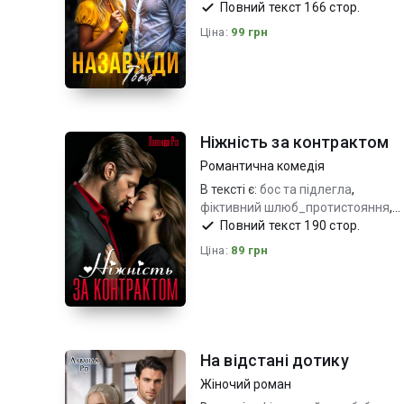
героїнязхарактером
Повний текст 166 стор.
Ціна:
99 грн
Ніжність за контрактом
Романтична комедія
В тексті є:
бос та підлегла
,
фіктивний шлюб_протистояння
,
різниця у віці_дуже емоційно
Повний текст 190 стор.
Ціна:
89 грн
На відстані дотику
Жіночий роман