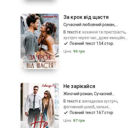
За крок від щастя
Сучасний любовний роман
,
Молодіжна проза
В тексті є:
кохання та пристрасть
,
зустріч через час_дуже емоційно
,
протистояння характерів_вибір
Повний текст 154 стор.
Ціна:
90 грн
Не зарікайся
Жіночий роман
,
Сучасний
любовний роман
В тексті є:
випадкова зустріч
,
фіктивний шлюб
,
сильні
почуття_дуже емоційно
Повний текст 167 стор.
Ціна:
87 грн