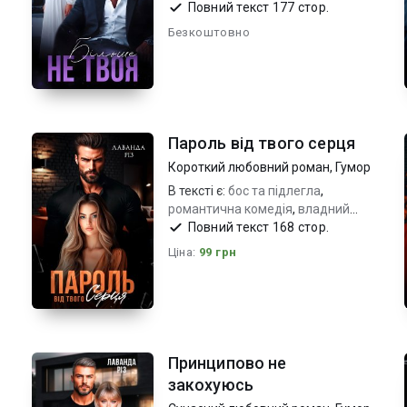
героїня
,
від ненависті до кохання
Повний текст 177 стор.
та пристрасті
Безкоштовно
Пароль від твого серця
Короткий любовний роман
,
Гумор
В тексті є:
бос та підлегла
,
романтична комедія
,
владний
герой_вперта героїня
Повний текст 168 стор.
Ціна:
99 грн
Принципово не
закохуюсь