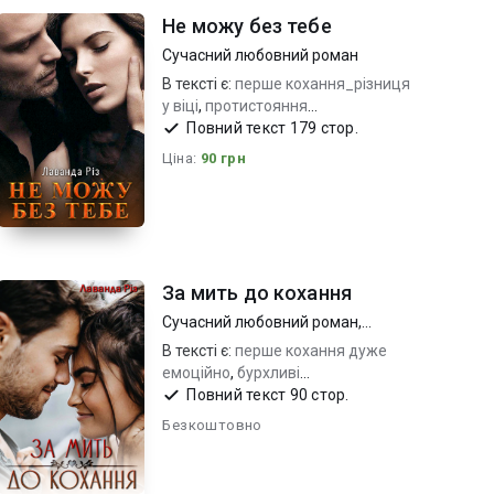
Не можу без тебе
Сучасний любовний роман
В тексті є:
перше кохання_різниця
у віці
,
протистояння
характерів_пристрасть
Повний текст 179 стор.
,
приборкання норовливого
Ціна:
90 грн
За мить до кохання
Сучасний любовний роман
,
Молодіжна проза
В тексті є:
перше кохання дуже
емоційно
,
бурхливі
стосунки_пристрасть
Повний текст 90 стор.
,
складні
характери_яскраві герої
Безкоштовно