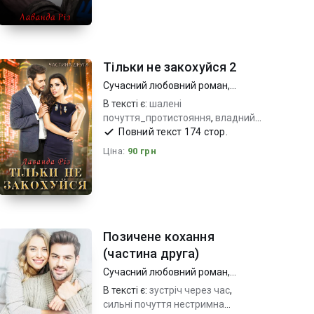
Тільки не закохуйся 2
Сучасний любовний роман
,
Короткий любовний роман
В тексті є:
шалені
почуття_протистояння
,
владний
чоловік_ризик
,
Повний текст 174 стор.
кохання_довіра_хепі енд
Ціна:
90 грн
Позичене кохання
(частина друга)
Сучасний любовний роман
,
Короткий любовний роман
В тексті є:
зустріч через час
,
сильні почуття нестримна