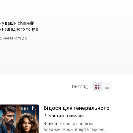
 у вашій сімейній
о нещадного тону в...
д ненависті до
Вигляд
Бідося для генерального
Романтична комедія
В тексті є:
бос та підлегла
,
владний герой_вперта героїня
,