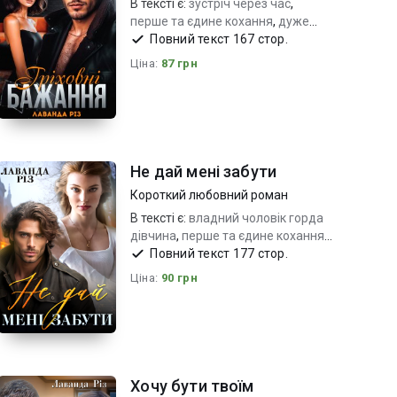
В тексті є:
зустріч через час
,
перше та єдине кохання
,
дуже
емоційно_сильні почуття
Повний текст 167 стор.
Ціна:
87 грн
Не дай мені забути
Короткий любовний роман
В тексті є:
владний чоловік горда
дівчина
,
перше та єдине кохання
,
дуже емоційно_сильні почуття
Повний текст 177 стор.
Ціна:
90 грн
Хочу бути твоїм