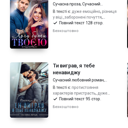
Сучасна проза
,
Сучасний
любовний роман
В тексті є:
дуже емоційно
,
різниця
у віці_заборонені почуття
,
владний герой_цнотлива героїня
Повний текст 128 стор.
Безкоштовно
Ти виграв, я тебе
ненавиджу
Сучасний любовний роман
,
Молодіжна проза
В тексті є:
протистояння
характерів пристрасть
,
дуже
емоційно та чуттєво
,
Повний текст 95 стор.
перше
кохання студенти
Безкоштовно