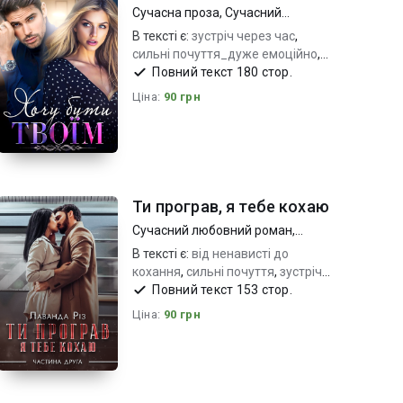
Сучасна проза
,
Сучасний
любовний роман
В тексті є:
зустріч через час
,
сильні почуття_дуже емоційно
,
різниця у віці_владний герой
Повний текст 180 стор.
Ціна:
90 грн
Ти програв, я тебе кохаю
Сучасний любовний роман
,
Молодіжна проза
В тексті є:
від ненависті до
кохання
,
сильні почуття
,
зустріч
через час дуже емоційно
Повний текст 153 стор.
Ціна:
90 грн