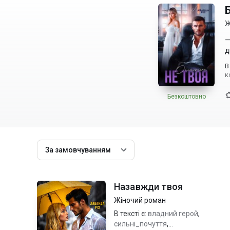
Ж
—
д
В
к
Безкоштовно
За замовчуванням
Назавжди твоя
Жіночий роман
В тексті є:
владний герой
,
сильні_почуття
,