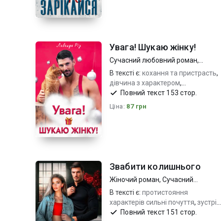
Увага! Шукаю жінку!
Сучасний любовний роман
,
Короткий любовний роман
В тексті є:
кохання та пристрасть
,
дівчина з характером
,
харизматичний адекватний герой
Повний текст 153 стор.
Ціна:
87 грн
Звабити колишнього
Жіночий роман
,
Сучасний
любовний роман
В тексті є:
протистояння
характерів сильні почуття
,
зустріч
з першим коханням
,
яскраві
Повний текст 151 стор.