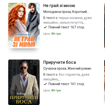
Не грай зі мною
Молодіжна проза
,
Короткий
любовний роман
В тексті є:
перше кохання
,
дуже
емоційно_сильні почуття
,
незаймана героїня_владний
Повний текст 167 стор.
герой
Ціна:
89 грн
Приручити боса
Сучасна проза
,
Жіночий роман
В тексті є:
бос і підлегла
,
дуже
емоційно
,
протистояння_пристрасть
Повний текст 161 стор.
Ціна:
89 грн