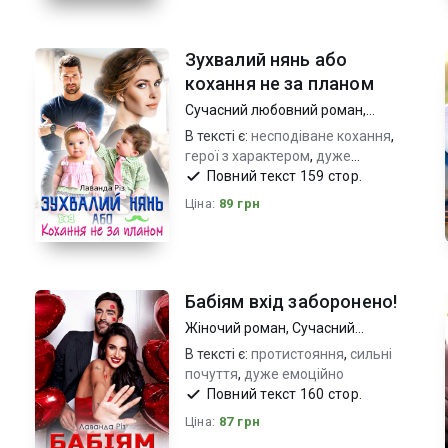
Зухвалий нянь або
кохання не за планом
Сучасний любовний роман
,
Короткий любовний роман
В тексті є:
несподіване кохання
,
герої з характером
,
дуже
емоційно_пристрасть на межі
Повний текст 159 стор.
Ціна:
89 грн
Бабіям вхід заборонено!
Жіночий роман
,
Сучасний
любовний роман
В тексті є:
протистояння
,
сильні
почуття
,
дуже емоційно
Повний текст 160 стор.
Ціна:
87 грн