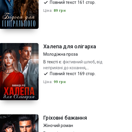
заборонені почуття_емоційно
Повний текст 161 стор.
Ціна:
89 грн
Халепа для олігарха
Молодіжна проза
В тексті є:
фіктивний шлюб
,
від
неприязні до кохання
,
романтична комедія пристрасть
Повний текст 169 стор.
Ціна:
99 грн
Гріховні бажання
Жіночий роман