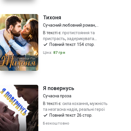
Тихоня
Сучасний любовний роман
,
Молодіжна проза
В тексті є:
протистояння та
пристрасть
,
задерикувата
дівчина та хороший хлопець
Повний текст 154 стор.
,
битва характерів_гумор
Ціна:
87 грн
Я повернусь
Сучасна проза
В тексті є:
сила кохання
,
мужність
та незгасна надія
,
реальні герої
Повний текст 26 стор.
Безкоштовно