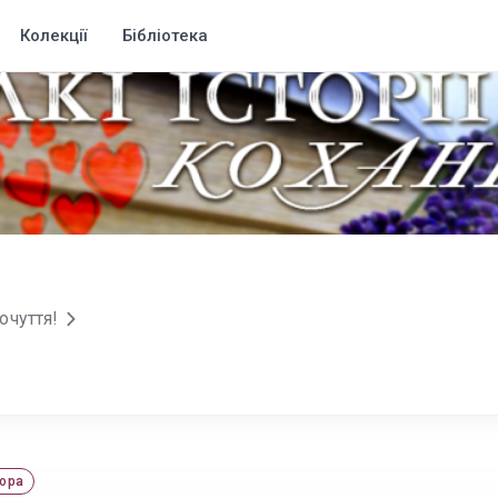
Колекції
Бібліотека
очуття!
ора