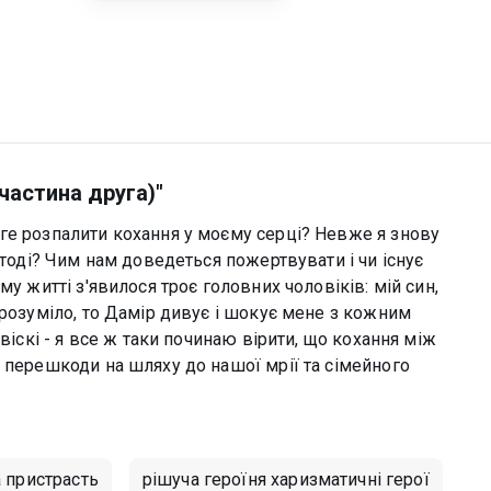
частина друга)"
ге розпалити кохання у моєму серці? Невже я знову
 тоді? Чим нам доведеться пожертвувати і чи існує
му житті з'явилося троє головних чоловіків: мій син,
зрозуміло, то Дамір дивує і шокує мене з кожним
віскі - я все ж таки починаю вірити, що кохання між
 перешкоди на шляху до нашої мрії та сімейного
а пристрасть
рішуча героїня харизматичні герої