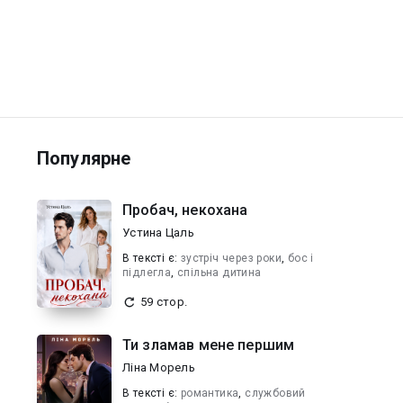
Популярне
Пробач, некохана
Устина Цаль
В текcті є:
зустріч через роки
,
бос і
підлегла
,
спільна дитина
59 стор.
Ти зламав мене першим
Ліна Морель
В текcті є:
романтика
,
службовий