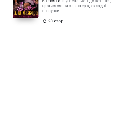
В текcті є:
від ненависті до кохання
,
протистояння характерів
,
складні
стосунки
23 стор.