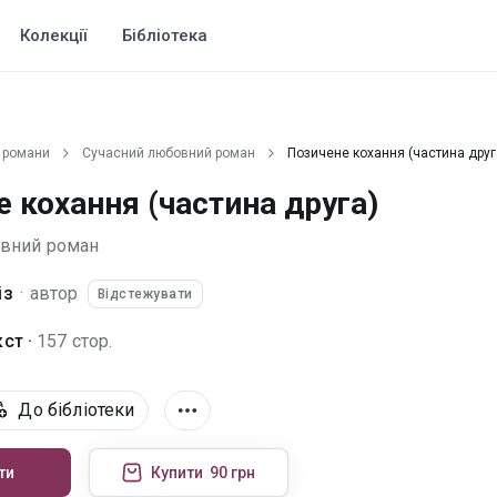
Колекції
Бібліотека
 романи
Сучасний любовний роман
Позичене кохання (частина друг
 кохання (частина друга)
овний роман
із
·
автор
Відстежувати
ст ·
157 стор.
До бібліотеки
ти
Купити
90 грн