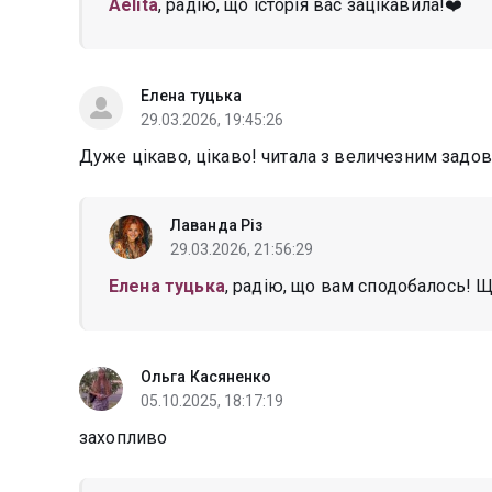
Aelita
, радію, що історія вас зацікавила!❤️
Елена туцька
29.03.2026, 19:45:26
Дуже цікаво, цікаво! читала з величезним задо
Лаванда Різ
29.03.2026, 21:56:29
Елена туцька
, радію, що вам сподобалось! Щ
Ольга Касяненко
05.10.2025, 18:17:19
захопливо