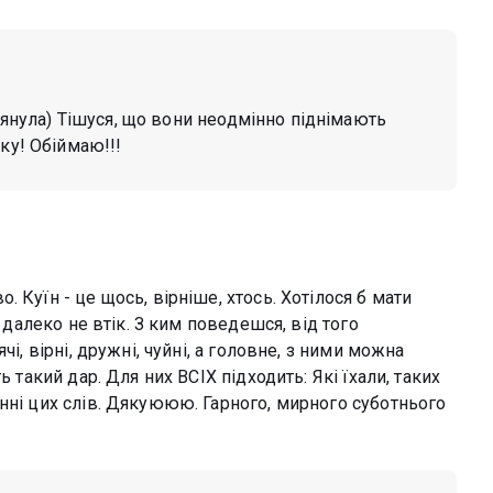
лянула) Тішуся, що вони неодмінно піднімають
ку! Обіймаю!!!
 Куїн - це щось, вірніше, хтось. Хотілося б мати
, далеко не втік. З ким поведешся, від того
і, вірні, дружні, чуйні, а головне, з ними можна
ь такий дар. Для них ВСІХ підходить: Які їхали, таких
нні цих слів. Дякуююю. Гарного, мирного суботнього