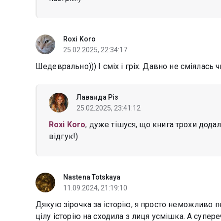
Roxi Koro
25.02.2025, 22:34:17
Шедеврально))) І сміх і гріх. Давно не сміялас
Лаванда Різ
25.02.2025, 23:41:12
Roxi Koro
, дуже тішуся, що книга трохи дода
відгук!)
Nastena Totskaya
11.09.2024, 21:19:10
Дякую зірочка за історію, я просто неможливо пе
цілу історію на сходила з лиця усмішка. А супере