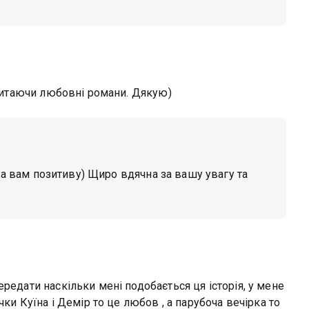
ь читаючи любовні романи. Дякую)
ла вам позитиву) Щиро вдячна за вашу увагу та
редати наскільки мені подобається ця історія, у мене
чки Куїна і Демір то це любов , а парубоча вечірка то