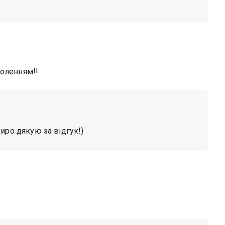
воленням!!
иро дякую за відгук!)