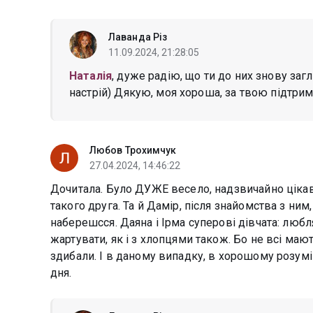
Лаванда Різ
11.09.2024, 21:28:05
Наталія
, дуже радію, що ти до них знову заг
настрій) Дякую, моя хороша, за твою підтрим
Любов Трохимчук
27.04.2024, 14:46:22
Дочитала. Було ДУЖЕ весело, надзвичайно цікаво.
такого друга. Та й Дамір, після знайомства з ним
наберешсся. Даяна і Ірма суперові дівчата: любляч
жартувати, як і з хлопцями також. Бо не всі мают
здибали. І в даному випадку, в хорошому розумі
дня.