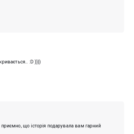
ивається... :D ))))
 приємно, що історія подарувала вам гарний