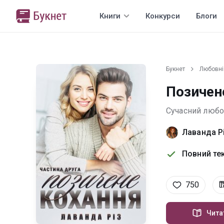
Книги
Конкурси
Блоги
Букнет
Любовні
Позичене
Сучасний люб
Лаванда Р
Повний тек
750
Чита