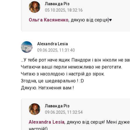
Лаванда Різ
05.10.2025, 18:32:16
Ольга Касяненко
, дякую від серця)♥️
Alexandra Lesia
09.06.2025, 11:31:40
...У тебе рот наче ящик Пандори і він ніколи не закр
Читаючи ваші перли неможливо не реготати.
Читаю з насолодою і настрій до зірок.
Згодна, це шедеврально ! :D
Дякую. Натхнення вам !
Лаванда Різ
09.06.2025, 11:32:54
Alexandra Lesia
, дякую від серця! Мені дуже
настрій!)