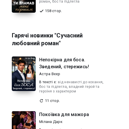
роман
,
бос та підлегла
158 стор.
Гарячі новинки "Сучасний
любовний роман"
Непокірна для боса.
Зведений, стережись!
Астра Вєєр
В текcті є:
від ненависті до кохання
,
бос та підлегла
,
владний герой та
героїня з характером
11 стор.
Покоївка для мажора
Мілана Дарк