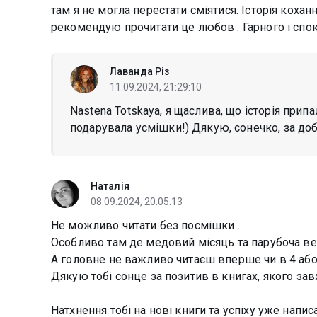
там я не могла перестати сміятися. Історія кохан
рекомендую прочитати це любов . Гарного і спокі
Лаванда Різ
11.09.2024, 21:29:10
Nastena Totskaya, я щаслива, що історія прип
подарувала усмішки!) Дякую, сонечко, за доб
Наталія
08.09.2024, 20:05:13
Не можливо читати без посмішки ...
Особливо там де медовий місяць та парубоча веч
А головне не важливо читаєш вперше чи в 4 або 
Дякую тобі сонце за позитив в книгах, якого завж
Натхнення тобі на нові книги та успіху уже напис