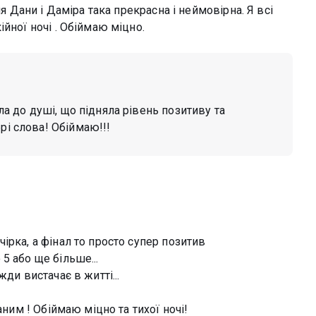
ня Дани і Даміра така прекрасна і неймовірна. Я всі
йної ночі . Обіймаю міцно.
ала до душі, що підняла рівень позитиву та
рі слова! Обіймаю!!!
ірка, а фінал то просто супер позитив
5 або ще більше...
ди вистачає в житті...
аним ! Обіймаю міцно та тихої ночі!