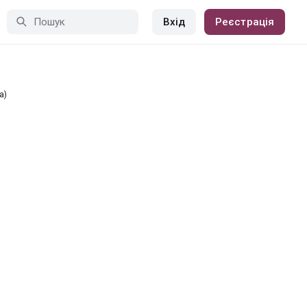
Вхід
Реєстрація
а)