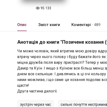
95 133
Опис
Зміст книги
Коментарі ·
489
Анотація до книги "Позичене кохання (
Чи може чоловік, який втратив мою довіру вдру
втрачу через нього голову і буду бажати його як
міцна дружба після виру пристрасті? Тепер у моє
Дамір та Куїн. І якщо з Куїном все більш менш 
днем все сильніше. І дивлячись в ці очі кольору 
нами можливе, і що саме це кохання подолає всі
щастя!
Друга частина дилогії.
зустріч через час
сильні почуття нестримн