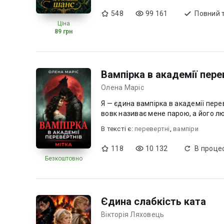
548
99 161
Повний 
Ціна
89 грн
Вампірка в академії пере
Олена Маріс
Я — єдина вампірка в академії перев
вовк називає мене парою, а його люд
В текcті є:
перевертні
,
вампіри
118
10 132
В процес
Безкоштовно
Єдина слабкість ката
Вікторія Ляховець