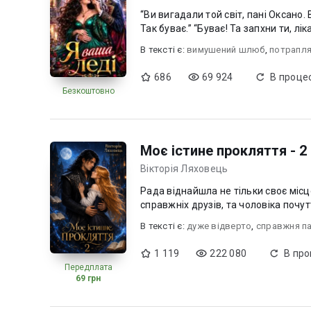
“Ви вигадали той світ, пані Оксано
Так буває.” “Буває! Та запхни ти, лік
В текcті є:
вимушений шлюб
,
потрапл
686
69 924
В процес
Безкоштовно
Моє істине прокляття - 2
Вікторія Ляховець
Рада віднайшла не тільки своє місце
справжніх друзів, та чоловіка почут
В текcті є:
дуже відверто
,
справжня п
1 119
222 080
В про
Передплата
69 грн