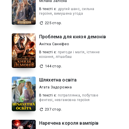
Мілана Залісна
В текcті є:
другий шанс
,
сильна
героїня
,
вимушена угода
225 стор.
Проблема для князя демонів
Анітка Санніфео
В текcті є:
пригоди і магія
,
істинне
кохання
,
літшабаш
144 стор.
Шляхетна освіта
Агата Задорожна
В текcті є:
потраплянка
,
побутове
фентезі
,
невгамовна героїня
237 стор.
Наречена короля вампірів