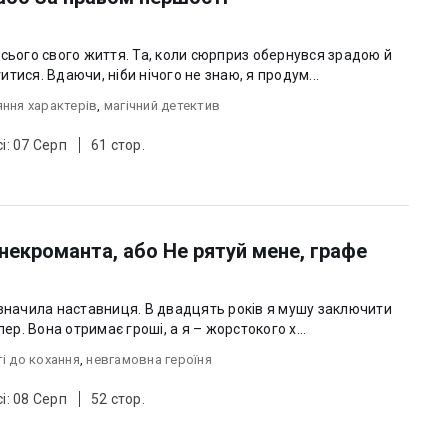
усього свого життя. Та, коли сюрприз обернувся зрадою й
тися. Вдаючи, ніби нічого не знаю, я продум...
ння характерів
,
магічний детектив
і: 07 Серп
61 стор.
некроманта, або Не рятуй мене, графе
изначила наставниця. В двадцять років я мушу заключити
ер. Вона отримає гроші, а я – жорстокого х...
ті до кохання
,
невгамовна героїня
і: 08 Серп
52 стор.