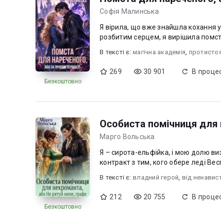
Софія Малинська
Я вірила, що вже знайшла кохання 
розбитим серцем, я вирішила помсти
В текcті є:
магічна академія
,
протистоя
269
30 901
В процес
Безкоштовно
Особиста помічниця для 
Марго Вольська
Я – сирота-ельфійка, і мою долю в
контракт з тим, кого обере леді Весп
В текcті є:
владний герой
,
від ненавис
212
20 755
В процес
Безкоштовно