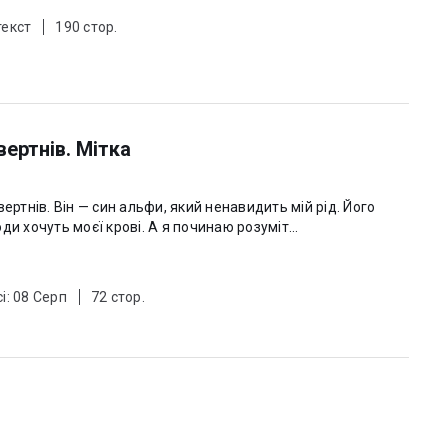
текст
190 стор.
вертнів. Мітка
ертнів. Він — син альфи, який ненавидить мій рід. Його
и хочуть моєї крові. А я починаю розуміт...
і: 08 Серп
72 стор.