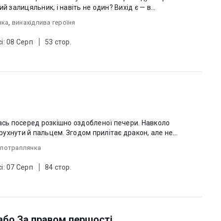
й залицяльник, і навіть не один? Вихід є — в...
нка
,
винахідлива героїня
і: 08 Серп
53 стор.
лась посеред розкішно оздобленої печери. Навколо
метушаться люди — я ж не можу ворухнути й пальцем. Згодом прилітає дракон, але не...
,
потраплянка
і: 07 Серп
84 стор.
або За правом першості