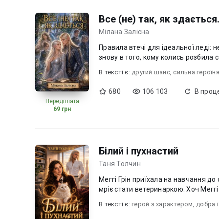
Все (не) так, як здається
Мілана Залісна
Правила втечі для ідеальної леді: н
знову в того, кому колись розбила с
В текcті є:
другий шанс
,
сильна героїн
680
106 103
В проце
Передплата
69 грн
Білий і пухнастий
Таня Толчин
Меггі Грін приїхала на навчання до
мріє стати ветеринаркою. Хоч Меггі 
В текcті є:
герой з характером
,
добра і