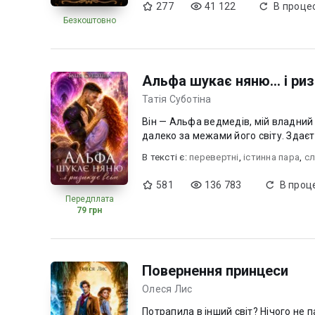
277
41 122
В процес
Безкоштовно
Альфа шукає няню... і ри
Татія Суботіна
Він — Альфа ведмедів, мій владний бос.
далеко за межами його світу. Здаєт
В текcті є:
перевертні
,
істинна пара
,
сл
581
136 783
В проце
Передплата
79 грн
Повернення принцеси
Олеся Лис
Потрапила в інший світ? Нічого не 