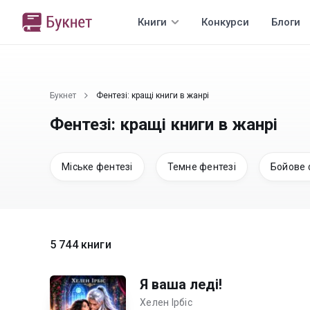
Книги
Конкурси
Блоги
Букнет
Фентезі: кращі книги в жанрі
Фентезі: кращі книги в жанрі
Міське фентезі
Темне фентезі
Бойове 
5 744 книги
Я ваша леді!
Хелен Ірбіс