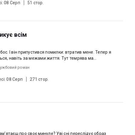
і: 08 Серп
51 стор.
зикує всім
 І він припустився помилки: втратив мене. Тепер я
ься, навіть за межами життя. Тут темрява ма...
ужбовий роман
сі: 08 Серп
271 стор.
пам'ятаєш про своє минуле? Уві сні переслідує образ