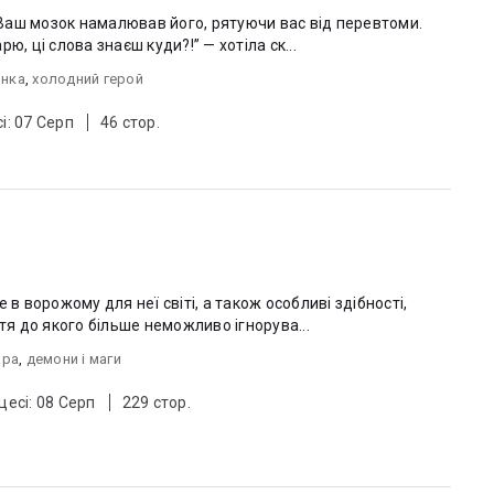
. Ваш мозок намалював його, рятуючи вас від перевтоми.
арю, ці слова знаєш куди?!” — хотіла ск...
янка
,
холодний герой
і: 07 Серп
46 стор.
 в ворожому для неї світі, а також особливі здібності,
тя до якого більше неможливо ігнорува...
ара
,
демони і маги
цесі: 08 Серп
229 стор.