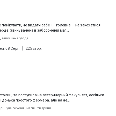
.
е панікувати, не видати себе і — головне — не закохатися
ерце. Звинувачена в забороненій маг...
я
,
вимушена угода
сі: 08 Серп
225 стор.
 столиці та поступила на ветеринарний факультет, оскільки
і донька простого фермера, але на не...
 рішуча героїня
,
магія і тварини