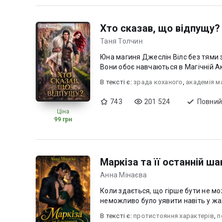
Хто сказав, що відпущу?
Таня Толчин
Юна магиня Джеслін Вілс без тями з
Вони обоє навчаються в Магічній Ака
В текcті є:
зрада коханого
,
академія ма
743
201 524
Повний
Ціна
99 грн
Маркіза та її останній ша
Анна Мінаєва
Коли здається, що гірше бути не мо
неможливо було уявити навіть у жа
В текcті є:
протистояння характерів
,
п