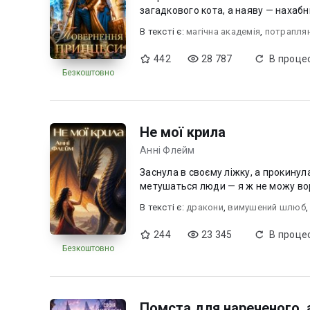
загадкового кота, а наяву — нахабни
В текcті є:
магічна академія
,
потрапля
442
28 787
В процес
Безкоштовно
Не мої крила
Анні Флейм
Заснула в своєму ліжку, а прокину
В текcті є:
дракони
,
вимушений шлюб
244
23 345
В процес
Безкоштовно
Помста для нареченого, 