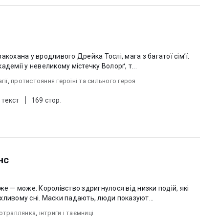
акохана у вродливого Дрейка Тослі, мага з багатої сім’ї.
демії у невеликому містечку Волорґ, т...
гії
,
протистояння героїні та сильного героя
 текст
169 стор.
нс
же — може. Королівство здригнулося від низки подій, які
хливому сні. Маски падають, люди показуют...
отраплянка
,
інтриги і таємниці