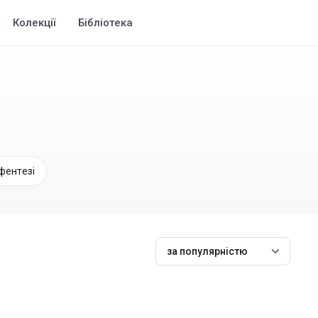
Колекції
Бібліотека
фентезі
за популярністю