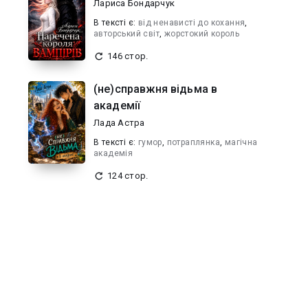
Лариса Бондарчук
В текcті є:
від ненависті до кохання
,
авторський світ
,
жорстокий король
146 стор.
(не)справжня відьма в
академії
Лада Астра
В текcті є:
гумор
,
потраплянка
,
магічна
академія
124 стор.