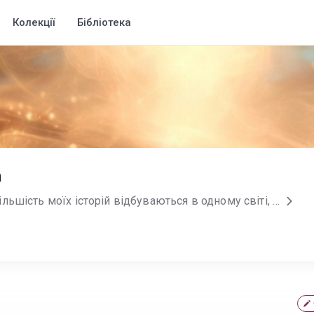
Колекції
Бібліотека
а
Пишу в жанрі фентезі. Більшість моїх історій відбуваються в одному світі, де долі героїв часто переплітаються. Проте кожну з книг можна читати як окрему. Все залежить від натхнення і вільного часу — саме вони визначають, коли народиться новий розділ. Інстаграм: https://www.instagram.com/oksana_markova.writer?igsh=MTl1cDJoZ2pmdXpwZw== Ютуб: https://www.youtube.com/@einari4