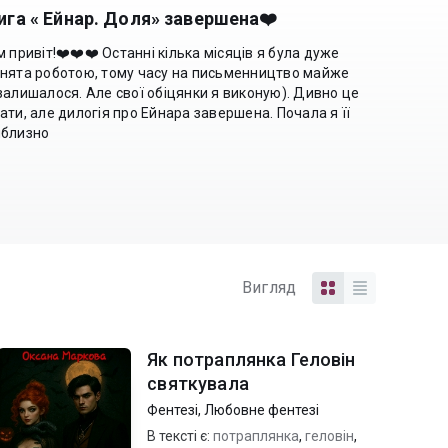
ига « Ейнар. Доля» завершена❤️
м привіт!❤️❤️❤️ Останні кілька місяців я була дуже
нята роботою, тому часу на письменництво майже
залишалося. Але свої обіцянки я виконую). Дивно це
ати, але дилогія про Ейнара завершена. Почала я її
иблизно
Вигляд
Як потраплянка Геловін
святкувала
Фентезі
,
Любовне фентезі
В тексті є:
потраплянка
,
геловін
,