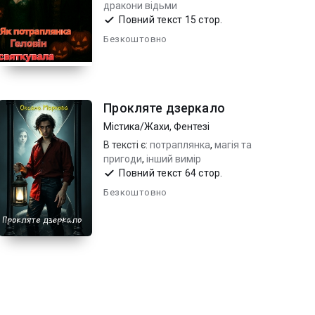
дракони відьми
Повний текст 15 стор.
Безкоштовно
Прокляте дзеркало
Містика/Жахи
,
Фентезі
В тексті є:
потраплянка
,
магія та
пригоди
,
інший вимір
Повний текст 64 стор.
Безкоштовно