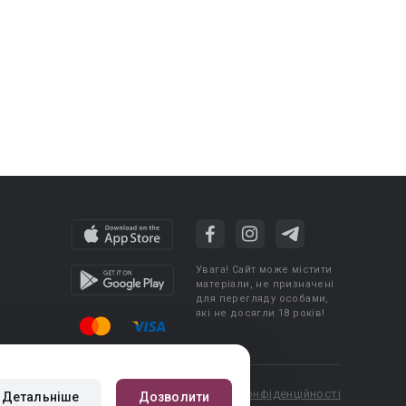
Увага! Сайт може містити
матеріали, не призначені
для перегляду особами,
які не досягли 18 років!
cy
Угода користувача
Політика конфіденційності
Детальніше
Дозволити