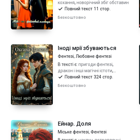
кохання
,
новорічний збіг обставин
Повний текст 11 стор.
Безкоштовно
Іноді мрії збуваються
Фентезі
,
Любовне фентезі
В тексті є:
пригоди фентезі
,
дракон і інші магічні істоти
,
потраплянка в книгу
Повний текст 324 стор.
Безкоштовно
Ейнар. Доля
Міське фентезі
,
Фентезі