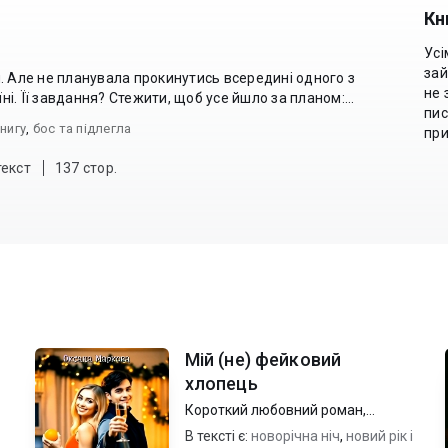
Кн
Усі
зай
. Але не планувала прокинутись всередині одного з
не 
них. Ще й у ролі другорядної героїні. Її завдання? Стежити, щоб усе йшло за планом:...
пис
нигу
,
бос та підлегла
пр
текст
137 стор.
Мій (не) фейковий
хлопець
Короткий любовний роман
,
Сучасний любовний роман
В тексті є:
новорічна ніч
,
новий рік і