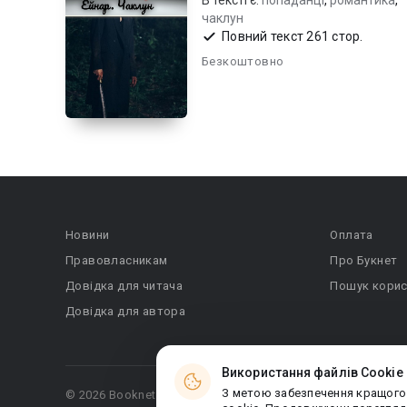
В тексті є:
попаданці
,
романтика
,
чаклун
Повний текст 261 стор.
Безкоштовно
Новини
Оплата
Правовласникам
Про Букнет
Довідка для читача
Пошук корис
Довідка для автора
Використання файлів Cookie
З метою забезпечення кращого
© 2026 Booknet. Всі права захищено.