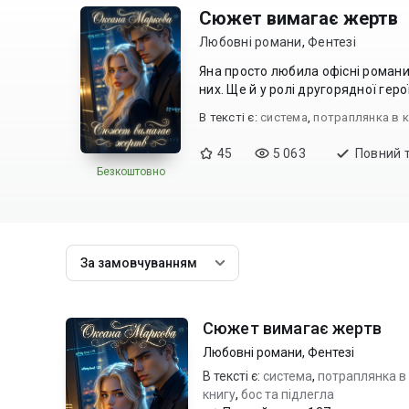
Сюжет вимагає жертв
Любовні романи
,
Фентезі
Яна просто любила офісні романи
В текcті є:
система
,
потраплянка в к
45
5 063
Повний 
Безкоштовно
За замовчуванням
Сюжет вимагає жертв
Любовні романи
,
Фентезі
В тексті є:
система
,
потраплянка в
книгу
,
бос та підлегла