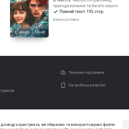
В тексті є:
чаклун
,
потраплянці
,
пригоди кохання та багато іншого
Повний текст 192 стор.
Безкоштовно
Технічна підтримка
На мобільну версію
тувачів
 досвіду користувача, ми збираємо та використовуємо файли
Privacy poli