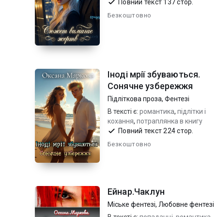
Повний текст 137 стор.
Безкоштовно
Іноді мрії збуваються.
Сонячне узбережжя
Підліткова проза
,
Фентезі
В тексті є:
романтика
,
підлітки і
кохання
,
потраплянка в книгу
Повний текст 224 стор.
Безкоштовно
Ейнар.Чаклун
Міське фентезі
,
Любовне фентезі