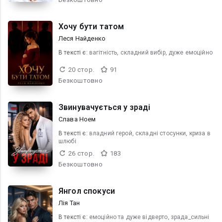
Хочу бути татом
Леся Найденко
В текcті є:
вагітність, складний вибір, дуже емоційно
20 стор.
91
Безкоштовно
Звинувачується у зраді
Слава Ноем
В текcті є:
владний герой, складні стосунки, криза в
шлюбі
26 стор.
183
Безкоштовно
Янгол спокуси
Лія Тан
В текcті є:
емоційно та дуже відверто, зрада_сильні