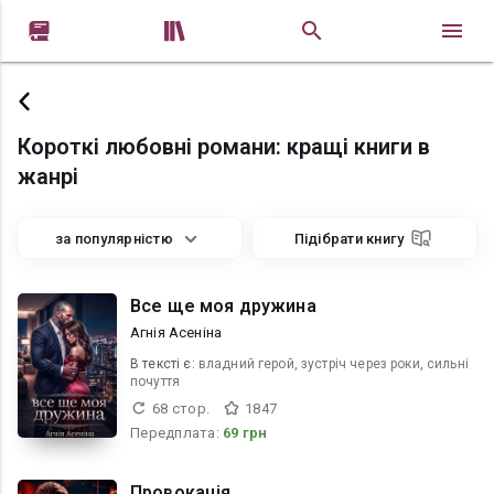


Короткі любовні романи: кращі книги в
жанрі
за популярністю
Підібрати книгу
Все ще моя дружина
Агнія Асеніна
В текcті є:
владний герой, зустріч через роки, сильні
почуття
68 стор.
1847
Передплата:
69 грн
Провокація