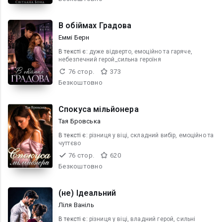
В обіймах Градова
Еммі Берн
В текcті є:
дуже відверто, емоційно та гаряче,
небезпечний герой_сильна героїня
76 стор.
373
Безкоштовно
Спокуса мільйонера
Тая Бровська
В текcті є:
різниця у віці, складний вибір, емоційно та
чуттєво
76 стор.
620
Безкоштовно
(не) Ідеальний
Ліля Ваніль
В текcті є:
різниця у віці, владний герой, сильні