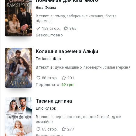
Помічниця для Кам"яного
Віка Файна
В текcті є:
гумор, заборонене кохання, бос та
підлегла
153 стор.
365
Безкоштовно
Колишня наречена Альфи
Тетіанна Жар
В текcті є:
дуже емоційно, перевертні, сильнагероїня
88 стор.
201
Передплата:
69 грн
Таємна дитина
Еліс Кларк
В текcті є:
перше кохання, владний герой, дуже
емоційно
65 стор.
277
Безкоштовно