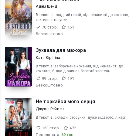
Адам Шейд
В текcті є:
владний герой, від ненависті до кохання,
фіктивні стосунки
70 стор.
161
Безкоштовно
Зухвала для мажора
Катя Кірініна
В текcті є:
заборонене кохання, від ненависті до
кохання, бідна дівчина і багатий хлопець
99 стор.
191
Безкоштовно
Не торкайся мого серця
Джулія Рейвен
В текcті є:
складні стосунки, дуже відверто, лікарі
153 стор.
472
Передплата:
69 грн