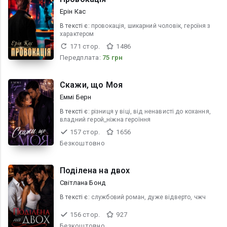
Ерін Кас
В текcті є:
провокація, шикарний чоловік, героїня з
характером
171 стор.
1486
Передплата:
75 грн
Скажи, що Моя
Еммі Берн
В текcті є:
різниця у віці, від ненависті до кохання,
владний герой_ніжна героїння
157 стор.
1656
Безкоштовно
Поділена на двох
Світлана Бонд
В текcті є:
службовий роман, дуже відверто, чжч
156 стор.
927
Безкоштовно