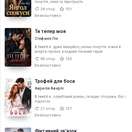
почуття, хімія та пристрасть
29 стор.
101
Безкоштовно
Ти тепер моя
Стефанія Лін
В текcті є:
дуже емоційно_сильні почуття, ніжна й
вперта героїня, владний поганий герой
85 стор.
152
Безкоштовно
Трофей для боса
Аврелія Аверлі
В текcті є:
службовий роман, складні стосунки, бос і
підлегла
21 стор.
137
Безкоштовно
Фіктивний зв'язок