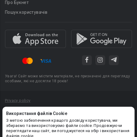
Про Букнет
Пошук користувачів
Увага! Сайт може містити матеріали, не призначені для перегляду
особами, які не досягли 18 років!
Privacy policy
Угода користувача
Використання файлів Cookie
Політика конфіденційності
З метою забезпечення кращого досвіду користувача, ми
збираємо та використовуємо файли cookie. Продовжуючи
Правила публікації авторського контенту
переглядати наш сайт, ви погоджуєтеся на збір і використання
файлів cookie.