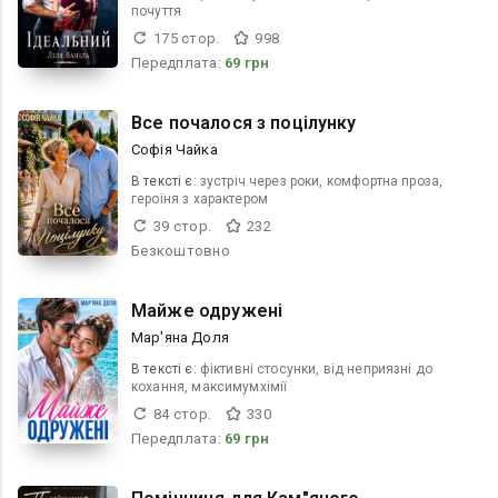
почуття
175 стор.
998
Передплата:
69 грн
Все почалося з поцілунку
Софія Чайка
В текcті є:
зустріч через роки, комфортна проза,
героїня з характером
39 стор.
232
Безкоштовно
Майже одружені
Мар'яна Доля
В текcті є:
фіктивні стосунки, від неприязні до
кохання, максимумхімії
84 стор.
330
Передплата:
69 грн