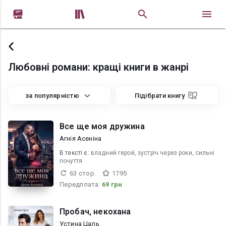


Любовні романи: кращі книги в жанрі
за популярністю
Підібрати книгу
Все ще моя дружина
Агнія Асеніна
В текcті є:
владний герой, зустріч через роки, сильні
почуття
63 стор.
1795
Передплата:
69 грн
Пробач, некохана
Устина Цаль