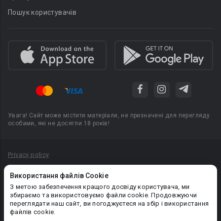
Пошук користувачів
Увага! Сайт може містити матеріали, не призначені для перегляду
особами, які не досягли 18 років!
Privacy policy
Угода користувача
Використання файлів Cookie
Політика конфіденційності
З метою забезпечення кращого досвіду користувача, ми
збираємо та використовуємо файли cookie. Продовжуючи
Правила публікації авторського контенту
переглядати наш сайт, ви погоджуєтеся на збір і використання
файлів cookie.
PR-вiддiл: pr@booknet.com