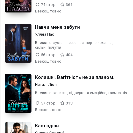
74 стор.
361
Безкоштовно
Навчи мене забути
Уляна Пас
В текcті є:
зустріч через час, перше кохання,
сильні_почуття
56 стор.
404
Безкоштовно
Колишні. Вагітність не за планом.
Наталі Ліон
В текcті є:
колишні, відверто та емоційно, таємна ніч
57 стор.
318
Безкоштовно
Кастодіан
Оксана Соловій