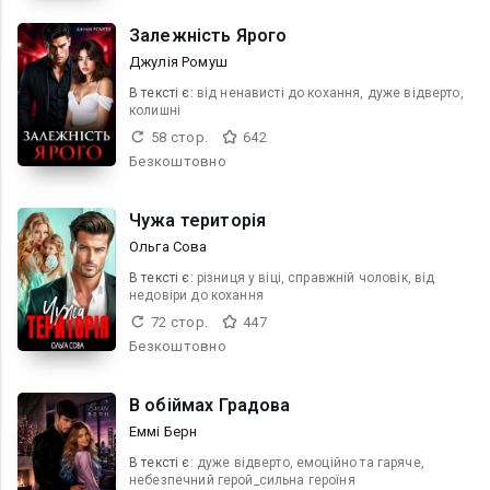
Залежність Ярого
Джулія Ромуш
В текcті є:
від ненависті до кохання, дуже відверто,
колишні
58 стор.
642
Безкоштовно
Чужа територія
Ольга Сова
В текcті є:
різниця у віці, справжній чоловік, від
недовіри до кохання
72 стор.
447
Безкоштовно
В обіймах Градова
Еммі Берн
В текcті є:
дуже відверто, емоційно та гаряче,
небезпечний герой_сильна героїня