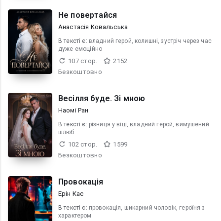
Не повертайся
Анастасія Kовальська
В текcті є:
владний герой, колишні, зустріч через час
дуже емоційно
107 стор.
2152
Безкоштовно
Весілля буде. Зі мною
Наомі Ран
В текcті є:
різниця у віці, владний герой, вимушений
шлюб
102 стор.
1599
Безкоштовно
Провокація
Ерін Кас
В текcті є:
провокація, шикарний чоловік, героїня з
характером