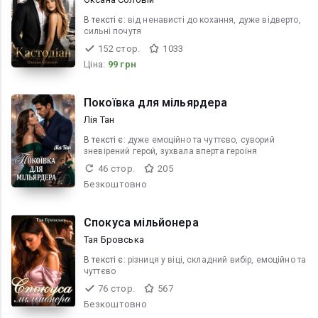
В текcті є:
від ненависті до кохання, дуже відверто,
сильні почутя
152 стор.
1033
Ціна:
99 грн
Покоївка для мільярдера
Лія Тан
В текcті є:
дуже емоційно та чуттєво, суворий
зневірений герой, зухвала вперта героїня
46 стор.
205
Безкоштовно
Спокуса мільйонера
Тая Бровська
В текcті є:
різниця у віці, складний вибір, емоційно та
чуттєво
76 стор.
567
Безкоштовно