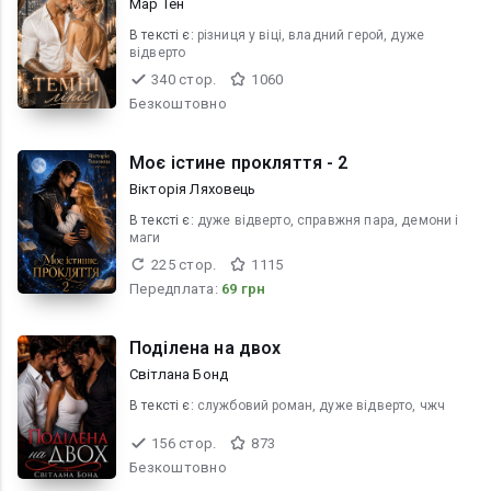
Мар Тен
В текcті є:
різниця у віці, владний герой, дуже
відверто
340 стор.
1060
Безкоштовно
Моє істине прокляття - 2
Вікторія Ляховець
В текcті є:
дуже відверто, справжня пара, демони і
маги
225 стор.
1115
Передплата:
69 грн
Поділена на двох
Світлана Бонд
В текcті є:
службовий роман, дуже відверто, чжч
156 стор.
873
Безкоштовно