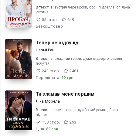
В текcті є:
зустріч через роки, бос і підлегла, спільна
дитина
55 стор.
649
Безкоштовно
Тепер не відпущу!
Наомі Ран
В текcті є:
владний герой, дуже відверто, сильні
почуття
243 стор.
2481
Передплата:
69 грн
Ти зламав мене першим
Ліна Морель
В текcті є:
романтика, службовий роман, бос та
підлегла
158 стор.
293
Ціна:
89 грн