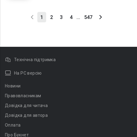
1
2
3
4
...
547
Технічна підтримка
На PC версію
Новини
Правовласникам
Довідка для читача
Довідка для автора
Оплата
Про Букнет