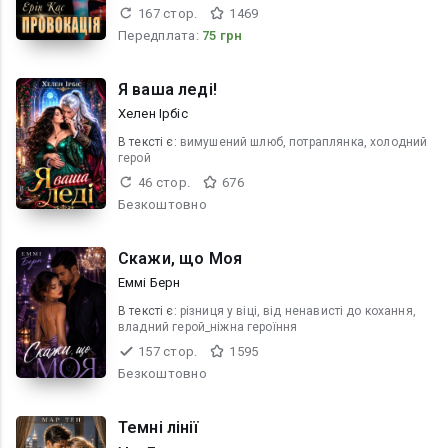
167 стор.
1469
Передплата:
75 грн
Я ваша леді!
Хелен Ірбіс
В текcті є:
вимушений шлюб, потраплянка, холодний
герой
46 стор.
676
Безкоштовно
Скажи, що Моя
Еммі Берн
В текcті є:
різниця у віці, від ненависті до кохання,
владний герой_ніжна героїння
157 стор.
1595
Безкоштовно
Темні лінії