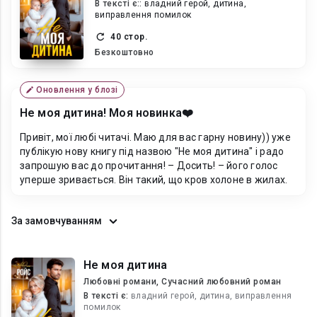
В текcті є::
владний герой, дитина,
виправлення помилок
40 стор.
Безкоштовно
Оновлення у блозі
Не моя дитина! Моя новинка❤️
Привіт, мої любі читачі. Маю для вас гарну новину)) уже
публікую нову книгу під назвою "Не моя дитина" і радо
запрошую вас до прочитання! – Досить! – його голос
уперше зривається. Він такий, що кров холоне в жилах.
За замовчуванням
Не моя дитина
Любовні романи, Сучасний любовний роман
В текcті є:
владний герой, дитина, виправлення
помилок