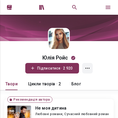


Юлія Ройс
Підписатися · 2 920
Твори
Цикли творів · 2
Блог
Рекомендація автора
Не моя дитина
Любовні романи, Сучасний любовний роман