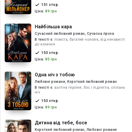
151 стор.
Ціна:
89 грн
Найбільша кара
Сучасний любовний роман, Сучасна проза
В текcті є:
помста, багатий чоловік, від ненависті
до кохання
153 стор.
Ціна:
85 грн
Одна ніч з тобою
Любовні романи, Короткий любовний роман
В текcті є:
вагітна героїня, бос і підлегла, спільна
ніч
153 стор.
Ціна:
89 грн
Дитина від тебе, босе
Короткий любовний роман, Любовні романи