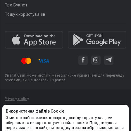
Про Букнет
Пошук користувачів
Увага! Сайт може містити матеріали, не призначені для перегляду
особами, які не досягли 18 років!
Privacy policy
Угода користувача
Використання файлів Cookie
Політика конфіденційності
З метою забезпечення кращого досвіду користувача, ми
збираємо та використовуємо файли cookie. Продовжуючи
Правила публікації авторського контенту
переглядати наш сайт, ви погоджуєтеся на збір і використання