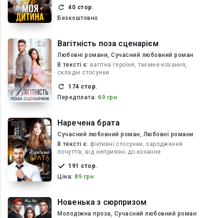
40 стор.
Безкоштовно
Вагітність поза сценарієм
Любовні романи, Сучасний любовний роман
В текcті є:
вагітна героїня, таємне кохання,
складні стосунки
174 стор.
Передплата:
69 грн
Наречена брата
Сучасний любовний роман, Любовні романи
В текcті є:
фіктивні стосунки, зародження
почуттів, від неприязні до кохання
191 стор.
Ціна:
89 грн
Новенька з сюрпризом
Молодіжна проза, Сучасний любовний роман