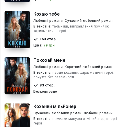
Кохаю тебе
Любовні романи, Сучасний любовний роман
В текcті є:
таємниці, виправлення помилок,
харизматичні герої
153 стор.
Ціна:
79 грн
Покохай мене
Любовні романи, Короткий любовний роман
В текcті є:
перше кохання, харизматичні герої,
почуття без взаємності
83 стор.
Безкоштовно
Коханий мільйонер
Сучасний любовний роман, Любовні романи
В текcті є:
помилки минулого, мільйонер, вперті
герої