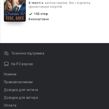
В текcті є:
вагітна героїня, бос і підлегла,
протистояння почуттів
152 стор.
Безкоштовно
Технічна підтримка
На PC версію
Новини
Правовласникам
Довідка для читача
Довідка для автора
Оплата