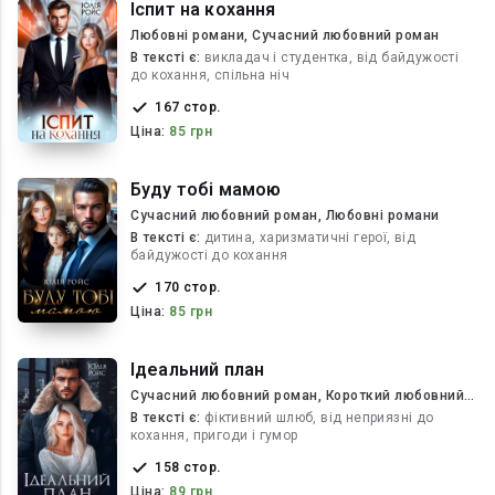
Іспит на кохання
Любовні романи, Сучасний любовний роман
В текcті є:
викладач і студентка, від байдужості
до кохання, спільна ніч
167 стор.
Ціна:
85 грн
Буду тобі мамою
Сучасний любовний роман, Любовні романи
В текcті є:
дитина, харизматичні герої, від
байдужості до кохання
170 стор.
Ціна:
85 грн
Ідеальний план
Сучасний любовний роман, Короткий любовний
роман
В текcті є:
фіктивний шлюб, від неприязні до
кохання, пригоди і гумор
158 стор.
Ціна:
89 грн