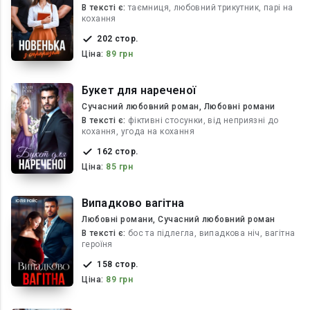
В текcті є:
таємниця, любовний трикутник, парі на
кохання
202 стор.
Ціна:
89 грн
Букет для нареченої
Сучасний любовний роман, Любовні романи
В текcті є:
фіктивні стосунки, від неприязні до
кохання, угода на кохання
162 стор.
Ціна:
85 грн
Випадково вагітна
Любовні романи, Сучасний любовний роман
В текcті є:
бос та підлегла, випадкова ніч, вагітна
героїня
158 стор.
Ціна:
89 грн