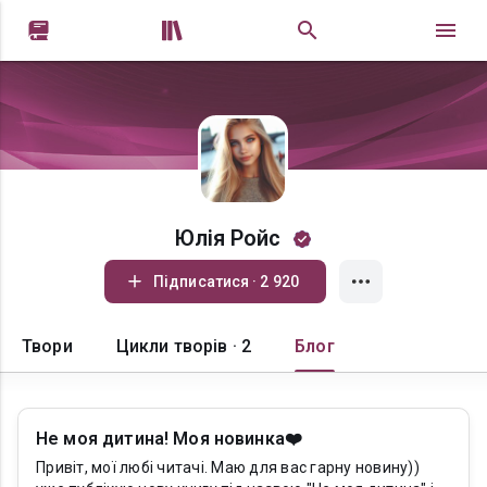


Юлія Ройс
Підписатися · 2 920
Твори
Цикли творів · 2
Блог
Не моя дитина! Моя новинка❤️
Привіт, мої любі читачі. Маю для вас гарну новину))