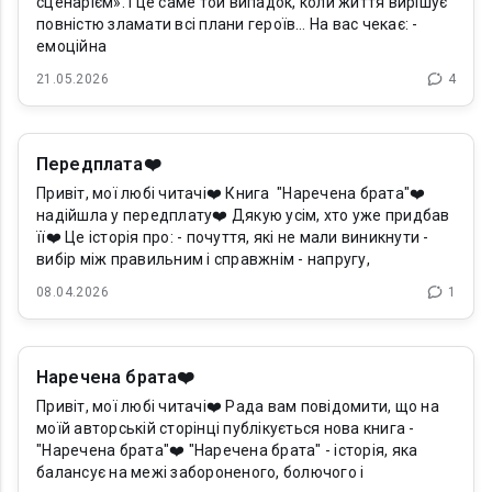
сценарієм». І це саме той випадок, коли життя вирішує
повністю зламати всі плани героїв… На вас чекає: -
емоційна
21.05.2026
4
Передплата❤️
Привіт, мої любі читачі❤️ Книга "Наречена брата"❤️
надійшла у передплату❤️ Дякую усім, хто уже придбав
її❤️ Це історія про: - почуття, які не мали виникнути -
вибір між правильним і справжнім - напругу,
08.04.2026
1
Наречена брата❤️
Привіт, мої любі читачі❤️ Рада вам повідомити, що на
моїй авторській сторінці публікується нова книга -
"Наречена брата"❤️ "Наречена брата" - історія, яка
балансує на межі забороненого, болючого і