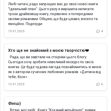
Любі читачі, радо запрошую вас до своєї нової книги
"Ідеальний план". Цього разу я вирішила написати
трохи драйвовішу книгу, порівняно з попередніми
своїми романами. Обіцяю, що буде цікаво, весело та
емоційно. Подекуди
19.01.2025
4
Хто ще не знайомий з моєю творчістю❤️
Рада, що ви завітали на стоірнки цього блогу.
Сьогодні хочу зробити невеликий екскурс по своїх
книгах. Це буде чудова нагода познайомитись зі мною
як з автором сучачних любовних романів. «Дитина від
тебе, босе»
13.01.2025
6
Фініш)
Вітаю, мої любі. Книгу “Коханий мільйонер” днями