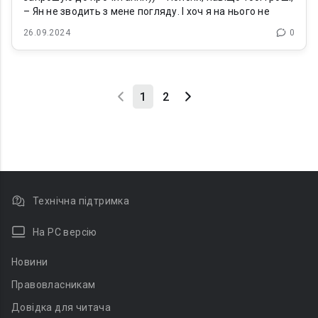
– Ян не зводить з мене погляду. І хоч я на нього не
26.09.2024
0
1
2
Технічна підтримка
На PC версію
Новини
Правовласникам
Довідка для читача