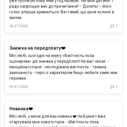
уже публікую нову книгу під назвою "Не моя дитина" і
радо запрошую вас до прочитання! – Досить! – його
голос уперше зривається. Він такий, що кров холоне в
жилах.
26.07.2026
1
Знижка на передплату❤️
Мої любі, сьогодні на книгу «Вагітність поза
сценарієм» діє знижка у передплаті! На вас чекає: -
емоційна історія - несподівана вагітність - таємна
закоханість - герої з характером Якщо любите хімію між
героями
03.07.2026
1
Новинка❤️
Мої любі, у мене для вас новина ❤️ На Букнет вже
стартувала моя нова історія - «Вагітність поза