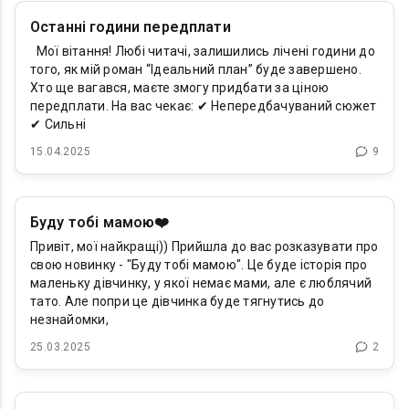
Останні години передплати
Мої вітання! Любі читачі, залишились лічені години до
того, як мій роман “Ідеальний план” буде завершено.
Хто ще вагався, маєте змогу придбати за ціною
передплати. На вас чекає: ✔ Непередбачуваний сюжет
✔ Сильні
15.04.2025
9
Буду тобі мамою❤️
Привіт, мої найкращі)) Прийшла до вас розказувати про
свою новинку - "Буду тобі мамою". Це буде історія про
маленьку дівчинку, у якої немає мами, але є люблячий
тато. Але попри це дівчинка буде тягнутись до
незнайомки,
25.03.2025
2