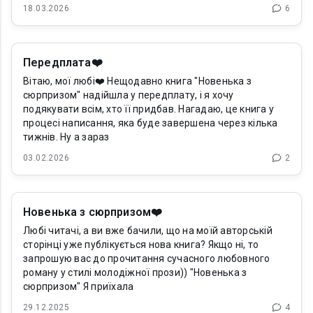
18.03.2026
6
Передплата❤️
Вітаю, мої любі❤️ Нещодавно книга "Новенька з
сюрпризом" надійшла у передплату, і я хочу
подякувати всім, хто її придбав. Нагадаю, це книга у
процесі написання, яка буде завершена через кілька
тижнів. Ну а зараз
03.02.2026
2
Новенька з сюрпризом❤️
Любі читачі, а ви вже бачили, що на моїй авторській
сторінці уже публікується нова книга? Якщо ні, то
запрошую вас до прочитання сучасного любовного
роману у стилі молодіжної прози)) "Новенька з
сюрпризом" Я приїхала
29.12.2025
4