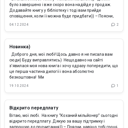
було завершено і вже скоро вона надійде у продаж.
Додавайте книгу у бібліотеку і тоді вам прийде
сповіщення, коли її можна буде придбати)) – Поясни,
04.12.2024
2
Новинка)
Доброго дня, мої любі! Щось давно я не писала вам
сюди) Буду виправлятись) Нещодавно на сайті
з'явилася моя нова книга і хочу одразу попередити, що
це перша частина дилогії і вона абсолютно
безкоштовна! Ми
19.10.2024
1
Відкрито передплату
Вітаю, мої любі. На книгу “Коханий мільйонер” сьогодні
відкрито передплату. Дякую за вашу підтримку і
запрошую до прочитання)) – Поясни, навіщо тобі гроші,