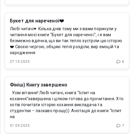
Букет для нареченої❤️
Любі читачі♥️ Кілька днів тому ми з вами поринули у
читання моєї книги "Букет для нареченої", і я вам
безмежно вдячна, що ви так тепло зустріли цю історію
❤️ Своєю чергою, обіцяю теплі розділи, вир емоцій та
зародження
27.10.2025
6
Фініш) Книгу завершено
Усім вітання! Любі читачі, книга "Іспит на
кохання"завершена і цілком готова до прочитання. Хто
хотів почитати історію кохання викладача та
студентки – ласкаво прошу)) Анотація до книги "Іспит
на
01.09.2025
7