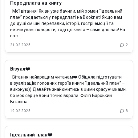
Передплата на книгу
Мої вітання! Як ви уже бачили, мій роман “Ідеальний
план” продається у передплаті на Booknet! Якщо вам
до душі смішні перепалки, історії, гострі емоції та
неочікувані повороти, тоді ця книга – саме для вас! На
вас
21.02.2025
2
Візуал❤️
Вітання найкращим читачам❤️ Обіцяла підготувати
візуалізацію головних героїв книги “Ідеальний план” –
виконую)) Давайте знайомитись з цими красунчиками,
бо моє серце вони точно вкрали. Філіп Барський
Віталіна
19.02.2025
8
Ідеальний план❤️