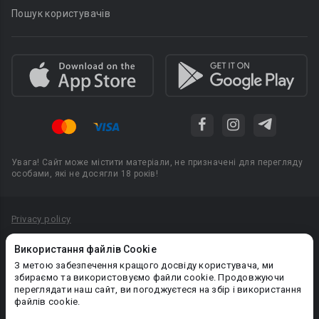
Пошук користувачів
Увага! Сайт може містити матеріали, не призначені для перегляду
особами, які не досягли 18 років!
Privacy policy
Угода користувача
Використання файлів Cookie
Політика конфіденційності
З метою забезпечення кращого досвіду користувача, ми
збираємо та використовуємо файли cookie. Продовжуючи
Правила публікації авторського контенту
переглядати наш сайт, ви погоджуєтеся на збір і використання
файлів cookie.
PR-вiддiл: pr@booknet.com