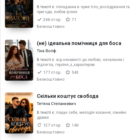
В текcті є:
попаданка в чуже тіло, рослiдування та
пригоди, любов iронiя
246 стор.
71
Безкоштовно
(не) ідеальна помічниця для боса
Тіна Волф
В текcті є:
від ненависті до любові, начальник і
підлегла, героїня_з_характером
177 стор.
543
Безкоштовно
Скільки коштує свобода
Тетяна Степанкевич
В текcті є:
пошук себе, мелодія кохання, сімейні
драми
127 стор.
140
Безкоштовно