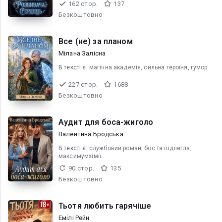
162 стор.
137
Безкоштовно
Все (не) за планом
Мілана Залісна
В текcті є:
магічна академія, сильна героїня, гумор
227 стор.
1688
Безкоштовно
Аудит для боса-жиголо
Валентина Бродська
В текcті є:
службовий роман, бос та підлегла,
максимумхімії
90 стор.
135
Безкоштовно
Тьотя любить гарячіше
Емілі Рейн