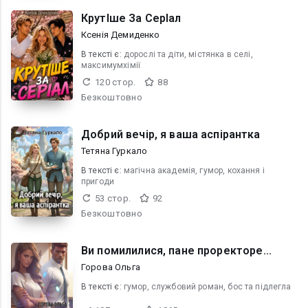
КрутІше За СерІал
Ксенія Демиденко
В текcті є:
дорослі та діти, містянка в селі,
максимумхімії
120 стор.
88
Безкоштовно
Добрий вечір, я ваша аспірантка
Тетяна Гуркало
В текcті є:
магічна академія, гумор, кохання і
пригоди
53 стор.
92
Безкоштовно
Ви помилилися, пане проректоре...
Горова Ольга
В текcті є:
гумор, службовий роман, бос та підлегла