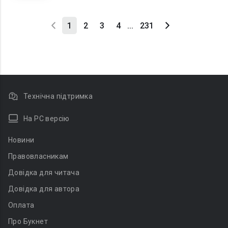
1
2
3
4
...
231
Технічна підтримка
На PC версію
Новини
Правовласникам
Довідка для читача
Довідка для автора
Оплата
Про Букнет