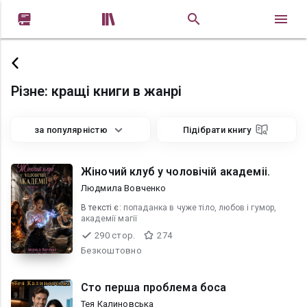


Різне: кращі книги в жанрі
за популярністю
Підібрати книгу
Жiночий клуб у чоловiчiй академii.
Людмила Вовченко
В текcті є:
попаданка в чуже тіло, любов і гумор,
академії магії
290 стор.
274
Безкоштовно
Сто перша проблема боса
Тея Калиновська