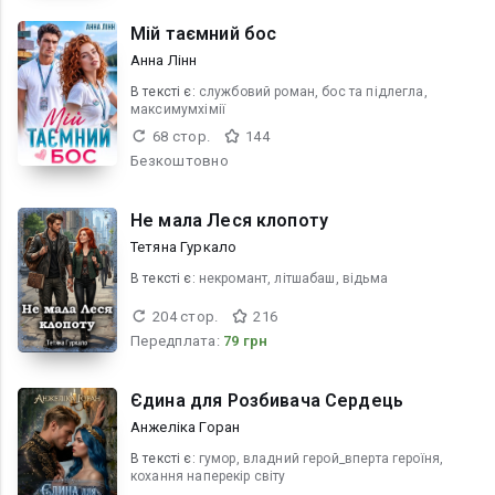
Мій таємний бос
Анна Лінн
В текcті є:
службовий роман, бос та підлегла,
максимумхімії
68 стор.
144
Безкоштовно
Не мала Леся клопоту
Тетяна Гуркало
В текcті є:
некромант, літшабаш, відьма
204 стор.
216
Передплата:
79 грн
Єдина для Розбивача Сердець
Анжеліка Горан
В текcті є:
гумор, владний герой_вперта героїня,
кохання наперекір світу