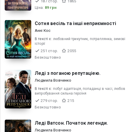
187 стор.
1865
Ціна:
89 грн
Сотня весіль та інші неприємності
Анні Кос
В текcті є:
любовний трикутник, потраплянка, зимові
історії
251 стор.
2055
Безкоштовно
Ледi з поганою репутацiею.
Людмила Вовченко
В текcті є:
побут адаптацiя, попаданці в часі, любов
випробування сильна героїня
279 стор.
215
Безкоштовно
Ледi Ватсон. Початок легенди.
Людмила Вовченко