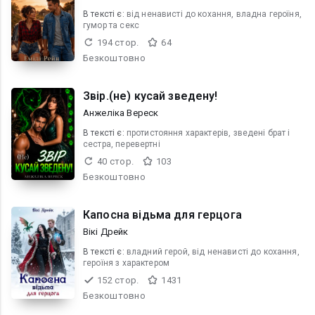
В текcті є:
від ненависті до кохання, владна героїня,
гумор та секс
194 стор.
64
Безкоштовно
Звір.(не) кусай зведену!
Анжеліка Вереск
В текcті є:
протистояння характерів, зведені брат і
сестра, перевертні
40 стор.
103
Безкоштовно
Капосна відьма для герцога
Вікі Дрейк
В текcті є:
владний герой, від ненависті до кохання,
героїня з характером
152 стор.
1431
Безкоштовно