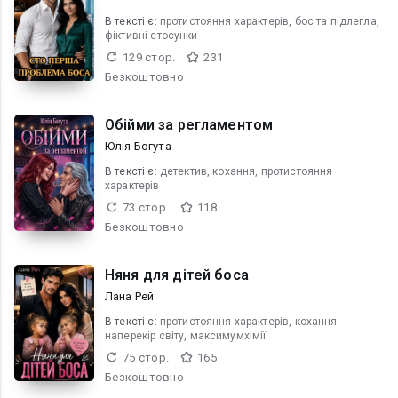
В текcті є:
протистояння характерів, бос та підлегла,
фіктивні стосунки
129 стор.
231
Безкоштовно
Обійми за регламентом
Юлія Богута
В текcті є:
детектив, кохання, протистояння
характерів
73 стор.
118
Безкоштовно
Няня для дітей боса
Лана Рей
В текcті є:
протистояння характерів, кохання
наперекір світу, максимумхімії
75 стор.
165
Безкоштовно