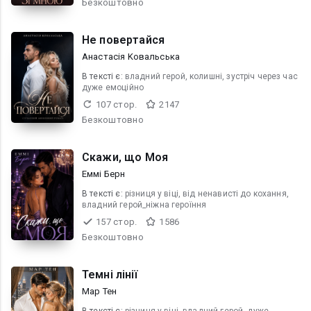
Безкоштовно
Не повертайся
Анастасія Kовальська
В текcті є:
владний герой, колишні, зустріч через час
дуже емоційно
107 стор.
2147
Безкоштовно
Скажи, що Моя
Еммі Берн
В текcті є:
різниця у віці, від ненависті до кохання,
владний герой_ніжна героїння
157 стор.
1586
Безкоштовно
Темні лінії
Мар Тен