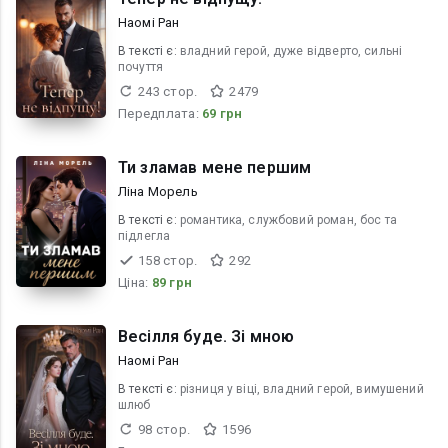
Наомі Ран
В текcті є:
владний герой, дуже відверто, сильні
почуття
243 стор.
2479
Передплата:
69 грн
Ти зламав мене першим
Ліна Морель
В текcті є:
романтика, службовий роман, бос та
підлегла
158 стор.
292
Ціна:
89 грн
Весілля буде. Зі мною
Наомі Ран
В текcті є:
різниця у віці, владний герой, вимушений
шлюб
98 стор.
1596