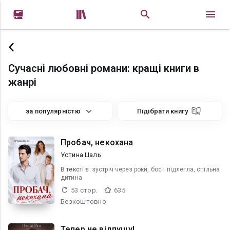


Сучасні любовні романи: кращі книги в
жанрі
за популярністю
Підібрати книгу
Пробач, некохана
Устина Цаль
В текcті є:
зустріч через роки, бос і підлегла, спільна
дитина
53 стор.
635
Безкоштовно
Тепер не відпущу!