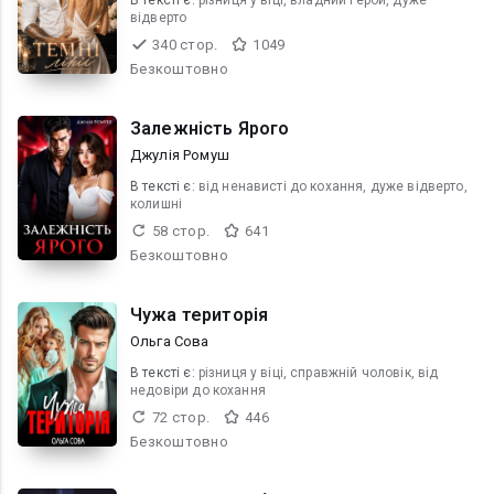
В текcті є:
різниця у віці, владний герой, дуже
відверто
340 стор.
1049
Безкоштовно
Залежність Ярого
Джулія Ромуш
В текcті є:
від ненависті до кохання, дуже відверто,
колишні
58 стор.
641
Безкоштовно
Чужа територія
Ольга Сова
В текcті є:
різниця у віці, справжній чоловік, від
недовіри до кохання
72 стор.
446
Безкоштовно