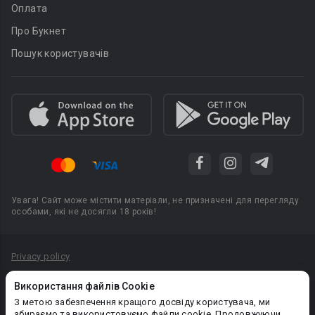
Оплата
Про Букнет
Пошук користувачів
Увага! Сайт може містити матеріали, не призначені для перегляду
особами, які не досягли 18 років!
Privacy policy
Угода користувача
Використання файлів Cookie
Політика конфіденційності
З метою забезпечення кращого досвіду користувача, ми
збираємо та використовуємо файли cookie. Продовжуючи