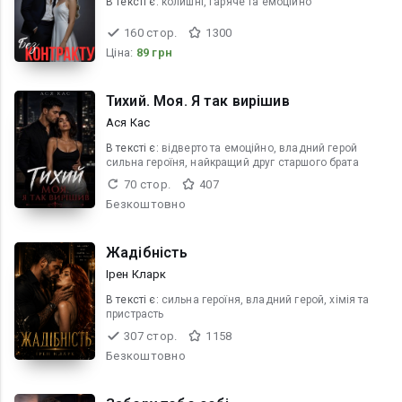
В текcті є:
колишні, гаряче та емоційно
160 стор.
1300
Ціна:
89 грн
Тихий. Моя. Я так вирішив
Ася Кас
В текcті є:
відверто та емоційно, владний герой
сильна героїня, найкращий друг старшого брата
70 стор.
407
Безкоштовно
Жадібність
Ірен Кларк
В текcті є:
сильна героїня, владний герой, хімія та
пристрасть
307 стор.
1158
Безкоштовно