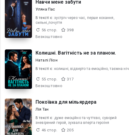
Навчи мене забути
Уляна Пас
В текcті є:
зустріч через час, перше кохання,
сильні_почуття
56 стор.
398
Безкоштовно
Колишні. Вагітність не за планом.
Наталі Ліон
В текcті є:
колишні, відверто та емоційно, таємна ніч
55 стор.
317
Безкоштовно
Покоївка для мільярдера
Лія Тан
В текcті є:
дуже емоційно та чуттєво, суворий
зневірений герой, зухвала вперта героїня
46 стор.
205