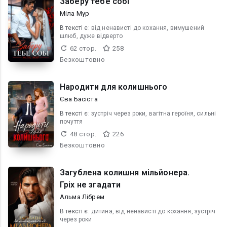
Заберу тебе собі
Міла Мур
В текcті є:
від ненависті до кохання, вимушений
шлюб, дуже відверто
62 стор.
258
Безкоштовно
Народити для колишнього
Єва Басіста
В текcті є:
зустріч через роки, вагітна героїня, сильні
почуття
48 стор.
226
Безкоштовно
Загублена колишня мільйонера.
Гріх не згадати
Альма Лібрем
В текcті є:
дитина, від ненависті до кохання, зустріч
через роки