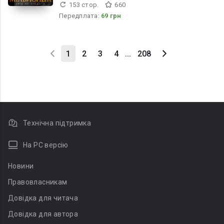
153 стор.
660
Передплата:
69 грн
1
2
3
4
...
208
Технічна підтримка
На PC версію
Новини
Правовласникам
Довідка для читача
Довідка для автора