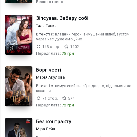
Безкоштовно
Зіпсував. Заберу собі
Тала Тоцка
В текcті є:
владний герой, вимушений шлюб, зустріч
через час дуже емоційно
143 стор.
1102
Передплата:
75 грн
Борг честі
Марія Акулова
В текcті є:
вимушений шлюб, відверто, від помсти до
кохання
71 стор.
574
Передплата:
72 грн
Без контракту
Міра Вейн