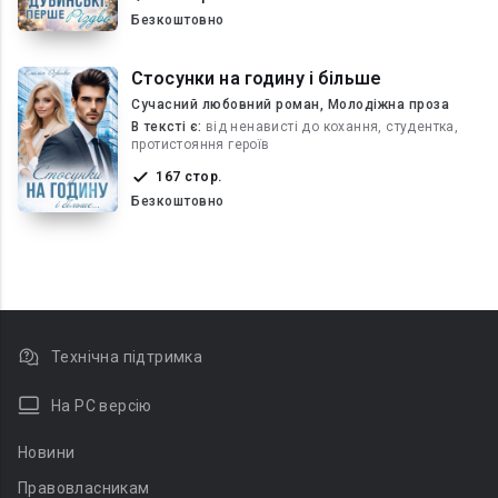
Безкоштовно
Стосунки на годину і більше
Сучасний любовний роман, Молодіжна проза
В текcті є:
від ненависті до кохання, студентка,
протистояння героїв
167 стор.
Безкоштовно
Технічна підтримка
На PC версію
Новини
Правовласникам