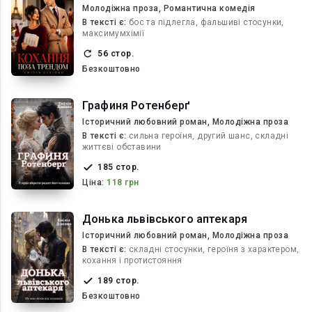
Молодіжна проза, Романтична комедія
В текcті є:
бос та підлегла, фальшиві стосунки,
максимумхімії
56 стор.
Безкоштовно
Графиня Ротенберґ
Історичний любовний роман, Молодіжна проза
В текcті є:
сильна героїня, другий шанс, складні
життєві обставини
185 стор.
Ціна:
118 грн
Донька львівського аптекаря
Історичний любовний роман, Молодіжна проза
В текcті є:
складні стосунки, героїня з характером,
кохання і протистояння
189 стор.
Безкоштовно