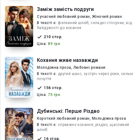
Заміж замість подруги
Сучасний любовний роман, Жіночий роман
В текcті є:
фіктивний шлюб, складні стосунки, від
байдужості до кохання
210 стор.
Ціна:
89 грн
Кохання живе назавжди
Молодіжна проза, Любовні романи
В текcті є:
другий шанс, зустріч через роки, сильні
почуття
156 стор.
Ціна:
75 грн
Дубинські: Перше Різдво
Короткий любовний роман, Молодіжна проза
В текcті є:
справжнє кохання, різдво, щасливий
шлюб
16 стор.