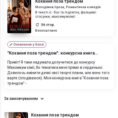
Кохання поза трендом
Молодіжна проза, Романтична комедія
В текcті є::
бос та підлегла, фальшиві
стосунки, максимумхімії
56 стор.
Безкоштовно
Оновлення у блозі
"Кохання поза трендом": конкурсна книга
(+промики)
Привіт! Я таки надумала долучитися до конкурсу
Максимум хімії, бо тематика мені прямо в серденько.
Довелось змінити деякі свої творчі плани, але воно того
варте (сподіваюся). Моя конкурсна книга "Кохання поза
трендом" -
За замовчуванням
Кохання поза трендом