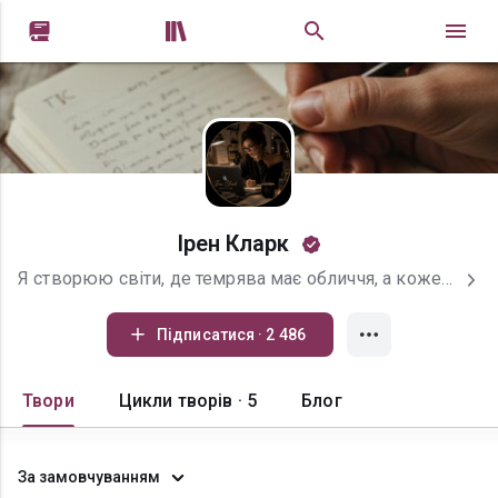


Ірен Кларк
Я створюю світи, де темрява має обличчя, а кожен вибір залишає шрам. Мої жанри — кримінальний трилер, дарк-роман і міське фентезі. Тут немає ідеальних героїв, зате є пристрасть, небезпека, психологічна гра й історії, які змушують відчувати. Пишу для тих, хто любить напругу, глибину та сюжет, що тримає в полоні.
Підписатися · 2 486
Твори
Цикли творів · 5
Блог
За замовчуванням