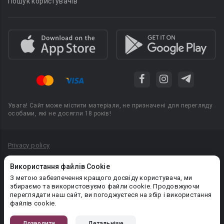
Пошук користувачів
Увага! Сайт може містити матеріали, не призначені для перегляду
особами, які не досягли 18 років!
Privacy policy
Угода користувача
Використання файлів Cookie
Політика конфіденційності
З метою забезпечення кращого досвіду користувача, ми
збираємо та використовуємо файли cookie. Продовжуючи
Правила публікації авторського контенту
переглядати наш сайт, ви погоджуєтеся на збір і використання
файлів cookie.
PR-вiддiл: pr@booknet.com
Дозволити
Детальніше