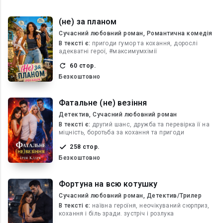
(не) за планом
Сучасний любовний роман, Романтична комедія
В текcті є:
пригоди гумор та кохання, дорослі
адекватні герої, #максимумхімії
60 стор.
Безкоштовно
Фатальне (не) везіння
Детектив, Сучасний любовний роман
В текcті є:
другий шанс, дружба та перевірка її на
міцність, боротьба за кохання та пригоди
258 стор.
Безкоштовно
Фортуна на всю котушку
Сучасний любовний роман, Детектив/Трилер
В текcті є:
наївна героїня, неочікуваний сюрприз,
кохання і біль зради. зустріч і розлука