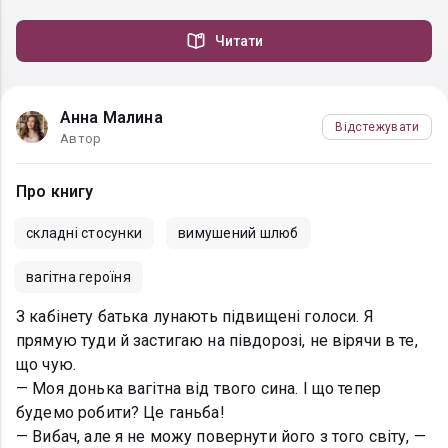
Читати
Анна Малина
Відстежувати
Автор
Про книгу
складні стосунки
вимушений шлюб
вагітна героїня
З кабінету батька лунають підвищені голоси. Я
прямую туди й застигаю на півдорозі, не вірячи в те,
що чую.
— Моя донька вагітна від твого сина. І що тепер
будемо робити? Це ганьба!
— Вибач, але я не можу повернути його з того світу, —