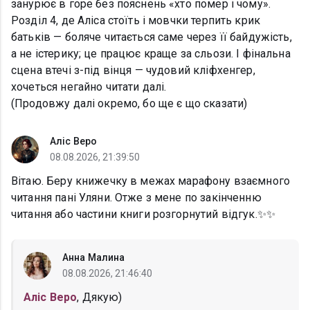
занурює в горе без пояснень «хто помер і чому».
Розділ 4, де Аліса стоїть і мовчки терпить крик
батьків — боляче читається саме через її байдужість,
а не істерику; це працює краще за сльози. І фінальна
сцена втечі з-під вінця — чудовий кліфхенгер,
хочеться негайно читати далі.
(Продовжу далі окремо, бо ще є що сказати)
Аліс Веро
08.08.2026, 21:39:50
Вітаю. Беру книжечку в межах марафону взаємного
читання пані Уляни. Отже з мене по закінченню
читання або частини книги розгорнутий відгук.✨✨
Анна Малина
08.08.2026, 21:46:40
Аліс Веро
, Дякую)