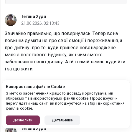
Тетяна Худя
21.06.2026, 02:13:43
Звичайно правильно, що повернулась. Тепер вона
повинна думати не про свої емоції і переживання, а
про дитину, про те, куди принесе новонароджене
маля з пологового будинку, як і чим зможе
забезпечити свою дитину. А їй і самій немає куди йти
і за що жити.
Використання файлів Cookie
Анна Малина
З метою забезпечення кращого досвіду користувача, ми
21.06.2026, 07:21:19
збираємо та використовуємо файли cookie. Продовжуючи
переглядати наш сайт, ви погоджуєтеся на збір і використання
Тетяна Худя
, Так і є...
файлів cookie.
Дозволити
Детальніше
Тетяна Худя