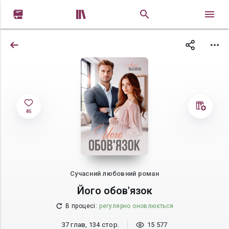


85
Сучасний любовний роман
Його обов'язок
В процесі
:
регулярно оновлюється
37 глав, 134 стор.
15 577