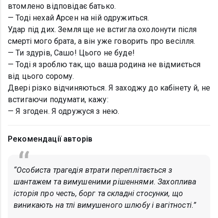
втомлено відповідає батько.
— Тоді нехай Арсен на ній одружиться.
Удар під дих. Земля ще не встигла охолонути після
смерті мого брата, а він уже говорить про весілля.
— Ти здурів, Сашо! Цього не буде!
— Тоді я зроблю так, що ваша родина не відмиється
від цього сорому.
Двері різко відчиняються. Я заходжу до кабінету й, не
встигаючи подумати, кажу:
— Я згоден. Я одружуся з нею.
Рекомендації авторів
“Особиста трагедія втрати переплітається з
шантажем та вимушеними рішеннями. Захоплива
історія про честь, борг та складні стосунки, що
виникають на тлі вимушеного шлюбу і вагітності.”