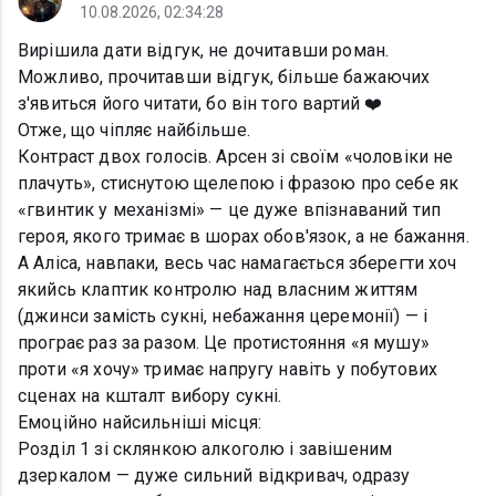
10.08.2026, 02:34:28
Вирішила дати відгук, не дочитавши роман.
Можливо, прочитавши відгук, більше бажаючих
з'явиться його читати, бо він того вартий ❤️
Отже, що чіпляє найбільше.
Контраст двох голосів. Арсен зі своїм «чоловіки не
плачуть», стиснутою щелепою і фразою про себе як
«гвинтик у механізмі» — це дуже впізнаваний тип
героя, якого тримає в шорах обов'язок, а не бажання.
А Аліса, навпаки, весь час намагається зберегти хоч
якийсь клаптик контролю над власним життям
(джинси замість сукні, небажання церемонії) — і
програє раз за разом. Це протистояння «я мушу»
проти «я хочу» тримає напругу навіть у побутових
сценах на кшталт вибору сукні.
Емоційно найсильніші місця:
Розділ 1 зі склянкою алкоголю і завішеним
дзеркалом — дуже сильний відкривач, одразу