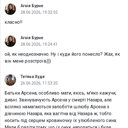
Агнія Бурне
28.06.2026, 19:32:55
класно!!
Агнія Бурне
28.06.2026, 19:24:41
ой, як неоднозначно. Ну і куди його понесло? Жах, як
він мене розстроїв)))
Тетяна Худя
26.06.2026, 11:53:35
Батьки Арсена, особливо мати, якісь, м'яко кажучи,
дивні. Звинувачують Арсена у смерті Назара, але
всіляко намагаються запобігти шлюбу Арсена з
дівчиною Назара, яка вагітна від Назара ж, тобто
носить під серцем кровиночку їх улюбленого сина.
Мали б радіти тому, що їх онук народиться і буде