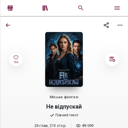


755
Міське фентезі
Не відпускай
Повний текст
26 глав, 213 стор.
89 099