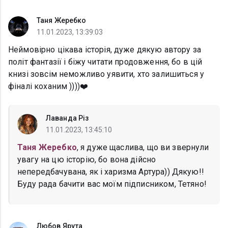
Таня Жеребко
11.01.2023, 13:39:03
Неймовірно цікава історія, дуже дякую автору за
політ фантазії і біжу читати продовження, бо в цій
книзі зовсім неможливо уявити, хто залишиться у
фіналі коханим ))))❤️
Лаванда Різ
11.01.2023, 13:45:10
Таня Жеребко
, я дуже щаслива, що ви звернули
увагу на цю історію, бо вона дійсно
непередбачувана, як і харизма Артура)) Дякую!!
Буду рада бачити вас моїм підписником, Тетяно!
Любов Ярута