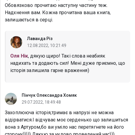
Обовязково прочитаю наступну частину теж.
Надхнення вам. Кожна прочитана ваша книга,
залишається в серці.
Лаванда Різ
12.08.2022, 10:21:49
Оля Нік
, дякую щиро! Такі слова неабияк
надихать та додають сил! Мені дуже приємно, що
історія залишила гарне враження)
Пінчук Олександра Хомяк
29.07.2022, 18:49:48
Захоплююча історія,тримає в напрузі не можна
відірватися.І відчуває моє серденько що залишиться
вона з Артуром,бо ви уміло нас перетягнете на його
сторону))))) Дякую за чудово проведений час)))