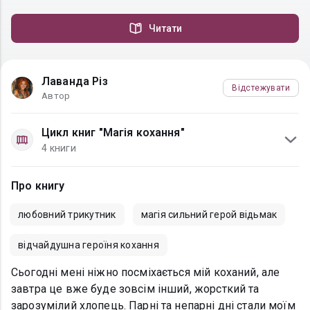
Читати
Лаванда Різ
Відстежувати
Автор
Цикл книг "Магія кохання"
4 книги
Про книгу
любовний трикутник
магія сильний герой відьмак
відчайдушна героїня кохання
Сьогодні мені ніжно посміхається мій коханий, але
завтра це вже буде зовсім інший, жорсткий та
зарозумілий хлопець. Парні та непарні дні стали моїм