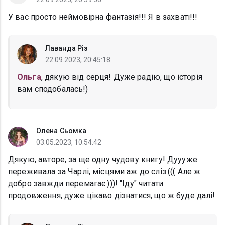
У вас просто неймовірна фантазія!!! Я в захваті!!!
Лаванда Різ
22.09.2023, 20:45:18
Ольга
, дякую від серця! Дуже радію, що історія
вам сподобалась!)
Олена Сьомка
03.05.2023, 10:54:42
Дякую, авторе, за ще одну чудову книгу! Дуууже
переживала за Чарлі, місцями аж до сліз:((( Але ж
добро завжди перемагає:)))! "Іду" читати
продовження, дуже цікаво дізнатися, що ж буде далі!