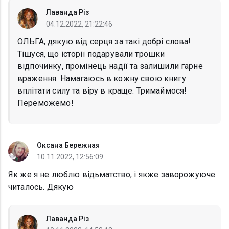
Лаванда Різ
04.12.2022, 21:22:46
ОЛЬГА, дякую від серця за такі добрі слова!
Тішуся, що історії подарували трошки
відпочинку, промінець надії та залишили гарне
враження. Намагаюсь в кожну свою книгу
вплітати силу та віру в краще. Тримаймося!
Переможемо!
Оксана Бережная
10.11.2022, 12:56:09
Як же я не люблю відьматство, і якже заворожуюче
читалось. Дякую
Лаванда Різ