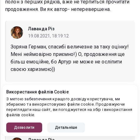
полон з перших рядків, вже не терпиться прочитати
продовження. Ви як автор- неперевершена.
Лаванда Різ
19.08.2021, 18:19:12
Зоряна Герман, спасибі величезне за таку оцінку!
Мені неймовірно приємно!) О, продовження ще
більш емоційне, бо Артур не може не осліпити
своєю харизмою))
Використання файлів Cookie
Ольга
З метою забезпечення кращого досвіду користувача, ми
04.07.2021, 22:22:17
збираємо та використовуємо файли cookie. Продовжуючи
переглядати наш сайт, ви погоджуєтеся на збір і використання
Гарний, непередбачуваний сюжет! А інтрига
файлів cookie.
наприкінці! Хочеться дізнатися , що ж далі…
Дозволити
Детальніше