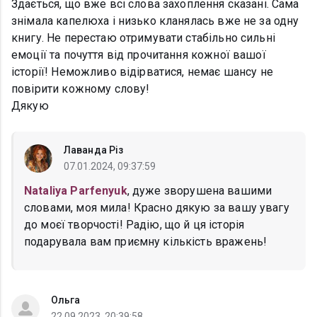
Здається, що вже всі слова захоплення сказані. Сама
знімала капелюха і низько кланялась вже не за одну
книгу. Не перестаю отримувати стабільно сильні
емоції та почуття від прочитання кожної вашої
історії! Неможливо відірватися, немає шансу не
повірити кожному слову!
Дякую
Лаванда Різ
07.01.2024, 09:37:59
Nataliya Parfenyuk
, дуже зворушена вашими
словами, моя мила! Красно дякую за вашу увагу
до моєї творчості! Радію, що й ця історія
подарувала вам приємну кількість вражень!
Ольга
22.09.2023, 20:39:58