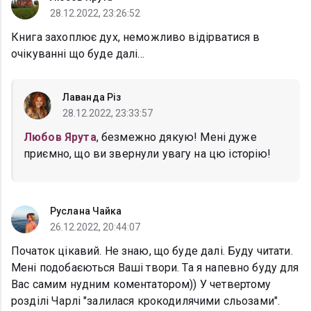
28.12.2022, 23:26:52
Книга захоплює дух, неможливо відірватися в
очікуванні що буде далі...
Лаванда Різ
28.12.2022, 23:33:57
Любов Ярута
, безмежно дякую! Мені дуже
приємно, що ви звернули увагу на цю історію!
Руслана Чайка
26.12.2022, 20:44:07
Початок цікавий. Не знаю, що буде далі. Буду читати.
Мені подобаєються Ваші твори. Та я напевно буду для
Вас самим нудним коментатором)) У четвертому
розділі Чарлі "залилася крокодилячими сльозами".