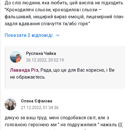
До сліз людини, яка любить, цей вислів не підходить.
"Крокодилячі сльози, крокодилові сльози —
фальшивий, нещирий вираз емоцій, лицемірний плач
задля вдавання співчуття та/або горя."
Показати
2 відповіді
Руслана Чайка
26.12.2022, 20:52:19
Лаванда Різ
, Рада, що це для Вас корисно, і Ви
не ображаєтесь.
Олена Єфімова
21.12.2022, 01:34:36
дякую за ваш труд. мені сподобався світ, але з
головною героїнею ми " не подружилися " нажаль (((.