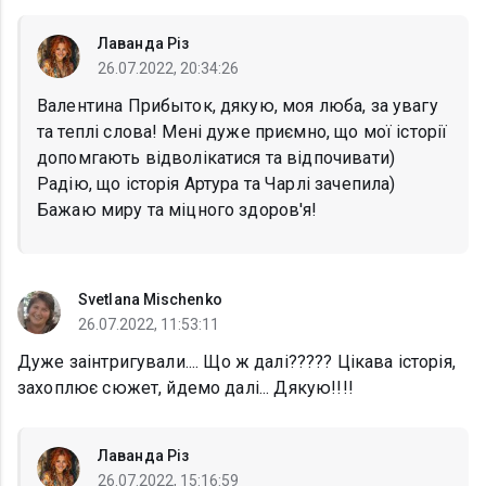
Лаванда Різ
26.07.2022, 20:34:26
Валентина Прибыток, дякую, моя люба, за увагу
та теплі слова! Мені дуже приємно, що мої історії
допомгають відволікатися та відпочивати)
Радію, що історія Артура та Чарлі зачепила)
Бажаю миру та міцного здоров'я!
Svetlana Mischenko
26.07.2022, 11:53:11
Дуже заінтригували.... Що ж далі????? Цікава історія,
захоплює сюжет, йдемо далі... Дякую!!!!
Лаванда Різ
26.07.2022, 15:16:59