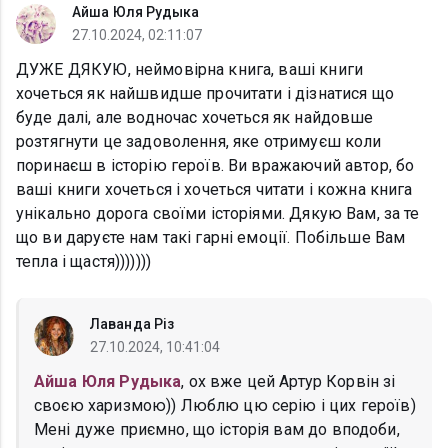
Айша Юля Рудыка
27.10.2024, 02:11:07
ДУЖЕ ДЯКУЮ, неймовірна книга, ваші книги
хочеться як найшвидше прочитати і дізнатися що
буде далі, але водночас хочеться як найдовше
розтягнути це задоволення, яке отримуєш коли
поринаєш в історію героїв. Ви вражаючий автор, бо
ваші книги хочеться і хочеться читати і кожна книга
унікально дорога своїми історіями. Дякую Вам, за те
що ви даруєте нам такі гарні емоції. Побільше Вам
тепла і щастя)))))))
Лаванда Різ
27.10.2024, 10:41:04
Айша Юля Рудыка
, ох вже цей Артур Корвін зі
своєю харизмою)) Люблю цю серію і цих героїв)
Мені дуже приємно, що історія вам до вподоби,