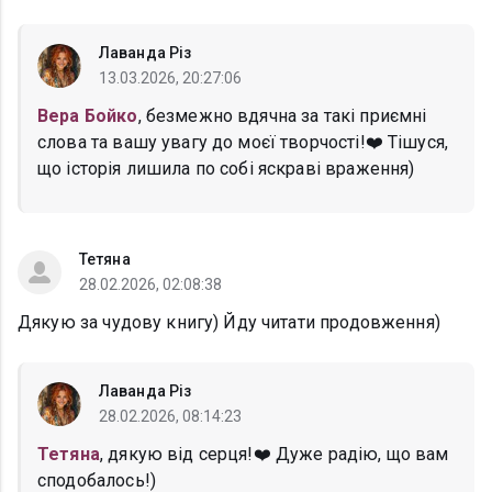
Лаванда Різ
13.03.2026, 20:27:06
Вера Бойко
, безмежно вдячна за такі приємні
слова та вашу увагу до моєї творчості!❤️ Тішуся,
що історія лишила по собі яскраві враження)
Тетяна
28.02.2026, 02:08:38
Дякую за чудову книгу) Йду читати продовження)
Лаванда Різ
28.02.2026, 08:14:23
Тетяна
, дякую від серця!❤️ Дуже радію, що вам
сподобалось!)