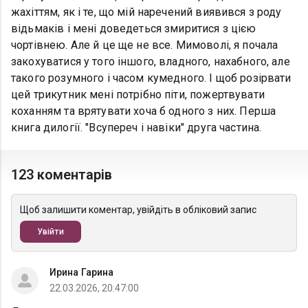
жахіттям, як і те, що мій наречений виявився з роду
відьмаків і мені доведеться змиритися з цією
чортівнею. Але й це ще не все. Мимоволі, я почала
закохуватися у того іншого, владного, нахабного, але
такого розумного і часом кумедного. І щоб розірвати
цей трикутник мені потрібно піти, пожертвувати
коханням та врятувати хоча б одного з них. Перша
книга дилогії. "Всупереч і навіки" друга частина.
123 коментарів
Щоб залишити коментар, увійдіть в обліковий запис
Увійти
Ирина Гарина
22.03.2026, 20:47:00