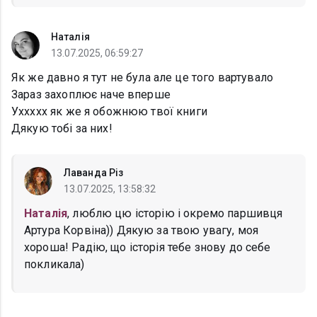
Наталія
13.07.2025, 06:59:27
Як же давно я тут не була але це того вартувало
Зараз захоплює наче вперше
Уххххх як же я обожнюю твої книги
Дякую тобі за них!
Лаванда Різ
13.07.2025, 13:58:32
Наталія
, люблю цю історію і окремо паршивця
Артура Корвіна)) Дякую за твою увагу, моя
хороша! Радію, що історія тебе знову до себе
покликала)