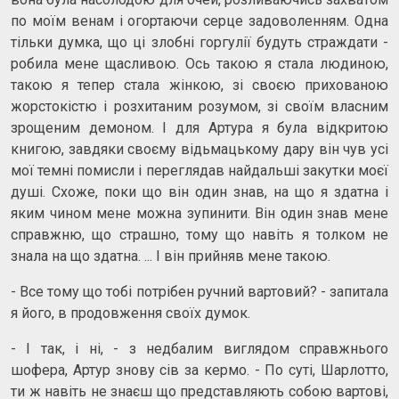
по моїм венам і огортаючи серце задоволенням. Одна
тільки думка, що ці злобні горгулії будуть страждати -
робила мене щасливою. Ось такою я стала людиною,
такою я тепер стала жінкою, зі своєю прихованою
жорстокістю і розхитаним розумом, зі своїм власним
зрощеним демоном. І для Артура я була відкритою
книгою, завдяки своєму відьмацькому дару він чув усі
мої темні помисли і переглядав найдальші закутки моєї
душі. Схоже, поки що він один знав, на що я здатна і
яким чином мене можна зупинити. Він один знав мене
справжню, що страшно, тому що навіть я толком не
знала на що здатна. ... І він прийняв мене такою.
- Все тому що тобі потрібен ручний вартовий? - запитала
я його, в продовження своїх думок.
- І так, і ні, - з недбалим виглядом справжнього
шофера, Артур знову сів за кермо. - По суті, Шарлотто,
ти ж навіть не знаєш що представляють собою вартові,