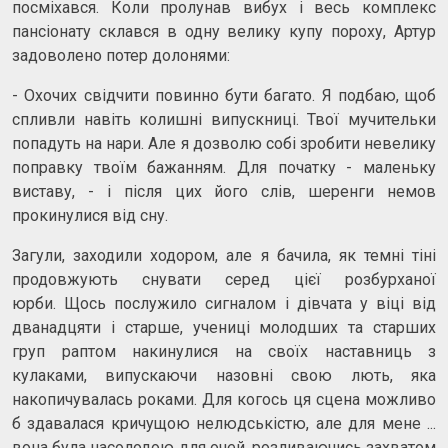
посміхався. Коли пролунав вибух і весь комплекс
пансіонату склався в одну велику купу пороху, Артур
задоволено потер долонями:
- Охочих свідчити повинно бути багато. Я подбаю, щоб
спливли навіть колишні випускниці. Твої мучительки
попадуть на нари. Але я дозволю собі зробити невелику
поправку твоїм бажанням. Для початку - маленьку
виставу, - і після цих його слів, шеренги немов
прокинулися від сну.
Загули, заходили ходором, але я бачила, як темні тіні
продовжують снувати серед цієї розбурханої
юрби. Щось послужило сигналом і дівчата у віці від
дванадцяти і старше, учениці молодших та старших
груп раптом накинулися на своїх наставниць з
кулаками, випускаючи назовні свою лють, яка
накопичувалась роками. Для когось ця сцена можливо
б здавалася кричущою нелюдськістю, але для мене ...
вона була насолодою для очей, розливаючись захватом