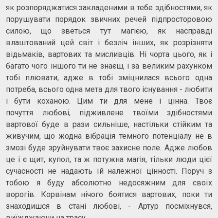
як розпоряджатися закладеними в тебе здібностями, як
порушувати порядок звичних речей підпросторовою
силою, що зветься тут магією, як насправді
влаштований цей світ і безліч інших, як розрізняти
відьмаків, вартових та мисливців. Ні чорта цього, як і
багато чого іншого ти не знаєш, і за великим рахунком
тобі плювати, адже в тобі зміцнилася всього одна
потреба, всього одна мета для твого існування - любити
і бути коханою. Цим ти для мене і цінна. Твоє
почуття любові, підживлене твоїми здібностями
вартової буде в рази сильніше, настільки стійким та
живучим, що жодна вібрація темного потенціалу не в
змозі буде зруйнувати твоє захисне поле. Адже любов
це і є щит, купол, та ж потужна магія, тільки люди цієї
сучасності не надають їй належної цінності. Поруч з
тобою я буду абсолютно недосяжним для своїх
ворогів. Корвінам нічого боятися вартових, поки ти
знаходишся в стані любові, - Артур посміхнувся,
виїжджаючи на трасу.