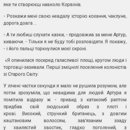
яке ти створюєш навколо Корвінів.
- Розкажи мені свою невдалу історію кохання, чаклуне,
дорога довга ...
- А ти любиш слухати казки, - продовжив за мене Артур,
киваючи. - Тільки я не буду тобі розповідати. Я покажу,
- і його пальці торкнулися моєї скроні.
«Я опинилася посеред галасливої площі, кругом люди і
торговці-зазивали. Перші зміцнілі поселення колоністів
зі Старого Світу.
У лічені частки секунди я мало не рушила розумом, але
потім зрозуміла, що невидима для людей. Артура я
помітила відразу ж - привид з катакомб раптом
придбав свій людський образ з плоті і
крові. Високий, стрункий британець, з довгим
каштановим волоссям, зав'язаним ззаду
у хвилястий хвостик, гладко поголений, з