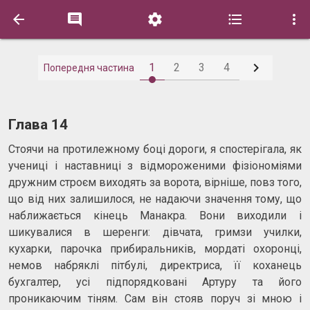






1
2
3
4
Попередня частина
Глава 14
Стоячи на протилежному боці дороги, я спостерігала, як
учениці і наставниці з відмороженими фізіономіями
дружним строєм виходять за ворота, вірніше, повз того,
що від них залишилося, не надаючи значення тому, що
наближається кінець Манакра. Вони виходили і
шикувалися в шеренги: дівчата, гримзи училки,
кухарки, парочка прибиральників, мордаті охоронці,
немов набряклі пітбулі, директриса, її коханець
бухгалтер, усі підпорядковані Артуру та його
проникаючим тіням. Сам він стояв поруч зі мною і