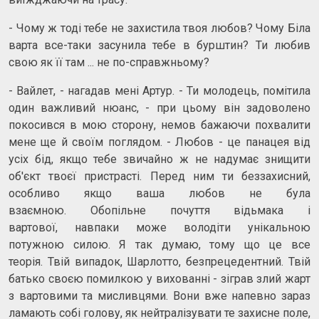
- Чому ж тоді тебе не захистила твоя любов? Чому Біла
варта все-таки засунила тебе в бурштин? Ти любив
свою як її там ... не по-справжньому?
- Вайлет, - нагадав мені Артур. - Ти молодець, помітила
один важливий нюанс, - при цьому він задоволено
покосився в мою сторону, немов бажаючи похвалити
мене ще й своїм поглядом. - Любов - це панацея від
усіх бід, якщо тебе звичайно ж не надумає знищити
об'єкт твоєї пристрасті. Перед ним ти беззахисний,
особливо якщо ваша любов не була
взаємною. Обопільне почуття відьмака і
вартової, навпаки може володіти унікальною
потужною силою. Я так думаю, тому що це все
теорія. Твій випадок, Шарлотто, безпрецедентний. Твій
батько своєю помилкою у вихованні - зіграв злий жарт
з вартовими та мисливцями. Вони вже напевно зараз
ламають собі голову, як нейтралізувати те захисне поле,