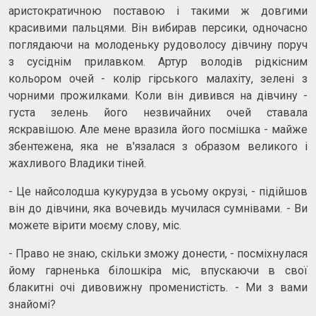
аристократичною поставою і такими ж довгими
красивими пальцями. Він вибирав персики, одночасно
поглядаючи на молоденьку рудоволосу дівчину поруч
з сусіднім прилавком. Артур володів рідкісним
кольором очей - колір гірського малахіту, зелені з
чорними прожилками. Коли він дивився на дівчину -
густа зелень його незвичайних очей ставала
яскравішою. Але мене вразила його посмішка - майже
збентежена, яка не в'язалася з образом великого і
жахливого Владики тіней.
- Це найсолодша кукурудза в усьому окрузі, - підійшов
він до дівчини, яка вочевидь мучилася сумнівами. - Ви
можете вірити моєму слову, міс.
- Право не знаю, скільки зможу донести, - посміхнулася
йому гарненька білошкіра міс, впускаючи в свої
блакитні очі дивовижну променистість. - Ми з вами
знайомі?