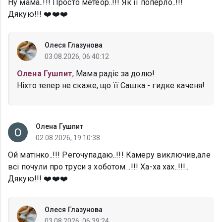
Ну мама..!!! Просто метеор..!!! Як її поперло..!!!
Дякую!!! ❤️❤️❤️
Олеся Глазунова
03.08.2026, 06:40:12
Олена Гушпит
, Мама радіє за долю!
Ніхто тепер не скаже, що її Сашка - гидке каченя!
Олена Гушпит
02.08.2026, 19:10:38
Ой матінко..!!! Регочупадаю..!!! Камеру виключив,але
всі почули про труси з хоботом…!!! Ха-ха хах..!!!..
Дякую!!! ❤️❤️❤️
Олеся Глазунова
03.08.2026, 06:39:24