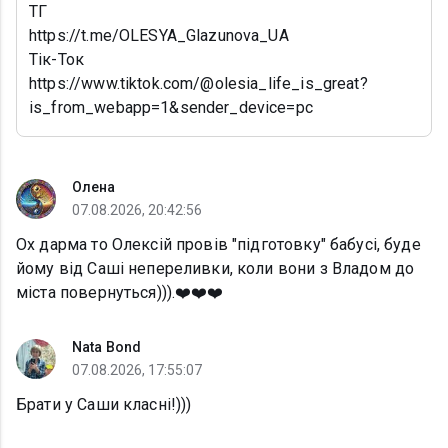
ТГ
https://t.me/OLESYA_Glazunova_UA
Тік-Ток
https://www.tiktok.com/@olesia_life_is_great?
is_from_webapp=1&sender_device=pc
Олена
07.08.2026, 20:42:56
Ох дарма то Олексій провів "підготовку" бабусі, буде
йому від Саші непереливки, коли вони з Владом до
міста повернуться))).❤️❤️❤️
Nata Bond
07.08.2026, 17:55:07
Брати у Саши класні!)))