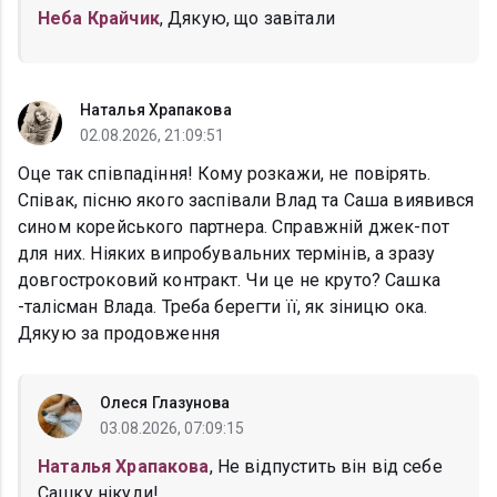
Неба Крайчик
, Дякую, що завітали
Наталья Храпакова
02.08.2026, 21:09:51
Оце так співпадіння! Кому розкажи, не повірять.
Співак, пісню якого заспівали Влад та Саша виявився
сином корейського партнера. Справжній джек-пот
для них. Ніяких випробувальних термінів, а зразу
довгостроковий контракт. Чи це не круто? Сашка
-талісман Влада. Треба берегти її, як зіницю ока.
Дякую за продовження
Олеся Глазунова
03.08.2026, 07:09:15
Наталья Храпакова
, Не відпустить він від себе
Сашку нікуди!