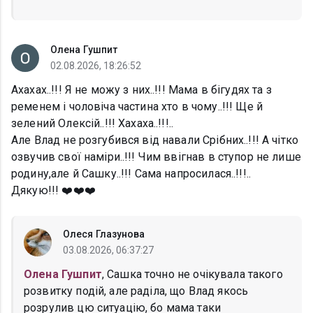
Олена Гушпит
02.08.2026, 18:26:52
Ахахах..!!! Я не можу з них..!!! Мама в бігудях та з
ременем і чоловіча частина хто в чому..!!! Ще й
зелений Олексій..!!! Хахаха..!!!..
Але Влад не розгубився від навали Срібних..!!! А чітко
озвучив свої наміри..!!! Чим ввігнав в ступор не лише
родину,але й Сашку..!!! Сама напросилася..!!!..
Дякую!!! ❤️❤️❤️
Олеся Глазунова
03.08.2026, 06:37:27
Олена Гушпит
, Сашка точно не очікувала такого
розвитку подій, але раділа, що Влад якось
розрулив цю ситуацію, бо мама таки