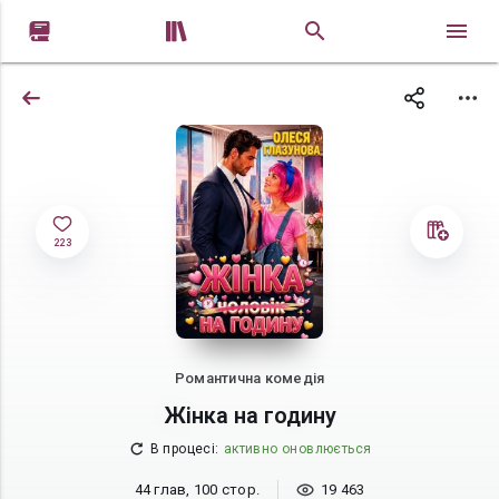


223
Романтична комедія
Жінка на годину
В процесі
:
активно оновлюється
44 глав, 100 стор.
19 463