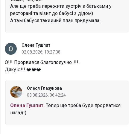
Але ще треба пережити зустріч з батьками у
ресторані та візит до бабусі з дідом)
А там бабуся такиииий план придумала....
Олена Гушпит
02.08.2026, 19:27:38
О!!! Прорвався благополучно..!!!..
Дякую!!! ❤️❤️❤️
Олеся Глазунова
03.08.2026, 06:42:24
Олена Гушпит
, Тепер ще треба буде прорватися
назад!)