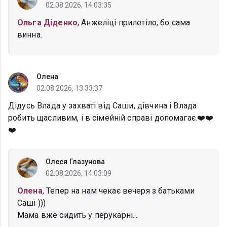
02.08.2026, 14:03:35
Ольга Діденко
, Анжеліці прилетіло, бо сама
винна.
Олена
02.08.2026, 13:33:37
Дідусь Влада у захваті від Саши, дівчина і Влада
робить щасливим, і в сімейній справі допомагає.❤️❤️
❤️
Олеся Глазунова
02.08.2026, 14:03:09
Олена
, Тепер на нам чекає вечеря з батьками
Саші )))
Мама вже сидить у перукарні...