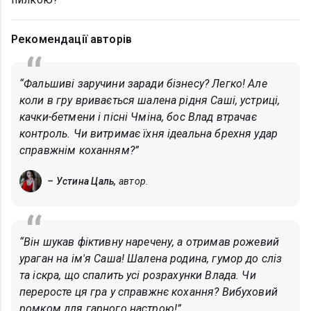
Рекомендації авторів
“Фальшиві заручини заради бізнесу? Легко! Але
коли в гру вривається шалена рідня Саші, устриці,
качки-бетмени і пісні Чміна, бос Влад втрачає
контроль. Чи витримає їхня ідеальна брехня удар
справжнім коханням?”
– Устина Цаль,
автор.
“Він шукав фіктивну наречену, а отримав рожевий
ураган на ім'я Саша! Шалена родина, гумор до сліз
та іскра, що спалить усі розрахунки Влада. Чи
переросте ця гра у справжнє кохання? Вибуховий
ромком для гарного настрою!”