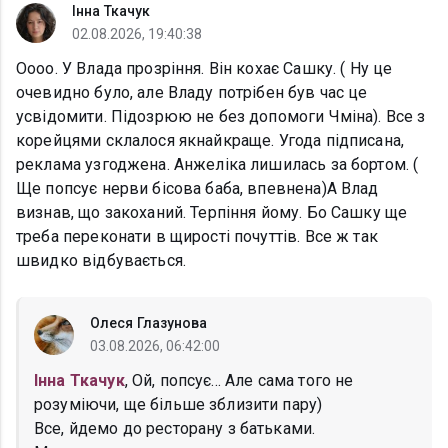
Інна Ткачук
02.08.2026, 19:40:38
Оооо. У Влада прозріння. Він кохає Сашку. ( Ну це
очевидно було, але Владу потрібен був час це
усвідомити. Підозрюю не без допомоги Чміна). Все з
корейцями склалося якнайкраще. Угода підписана,
реклама узгоджена. Анжеліка лишилась за бортом. (
Ще попсує нерви бісова баба, впевнена)А Влад
визнав, що закоханий. Терпіння йому. Бо Сашку ще
треба переконати в щирості почуттів. Все ж так
швидко відбувається.
Олеся Глазунова
03.08.2026, 06:42:00
Інна Ткачук
, Ой, попсує... Але сама того не
розуміючи, ще більше зблизити пару)
Все, йдемо до ресторану з батьками.