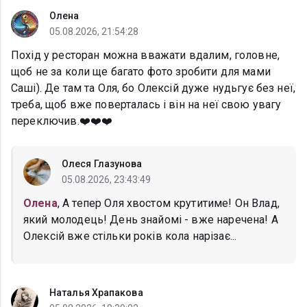
Олена
05.08.2026, 21:54:28
Похід у ресторан можна вважати вдалим, головне,
щоб не за коли ще багато фото зробити для мами
Саші). Де там та Оля, бо Олексій дуже нудьгує без неї,
треба, щоб вже поверталась і він на неї свою увагу
переключив.❤️❤️❤️
Олеся Глазунова
05.08.2026, 23:43:49
Олена
, А тепер Оля хвостом крутитиме! Он Влад,
який молодець! День знайомі - вже наречена! А
Олексій вже стільки років кола нарізає...
Наталья Храпакова