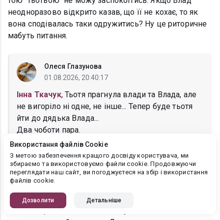
тою "тьотьою" не можу заспокоїтись. Якщо Влад
неодноразово відкрито казав, що її не кохає, то як
вона сподівалась таки одружитись? Ну це риторичне
мабуть питання.
Олеся Глазунова
01.08.2026, 20:40:17
Інна Ткачук
, Тьотя прагнула влади та Влада, але
не вигоріло ні одне, не інше... Тепер буде тьотя
йти до дядька Влада...
Два чоботи пара.
Використання файлів Cookie
З метою забезпечення кращого досвіду користувача, ми
збираємо та використовуємо файли cookie. Продовжуючи
Наталья Храпакова
переглядати наш сайт, ви погоджуєтеся на збір і використання
файлів cookie.
01.08.2026, 20:31:22
Корейські партнери були вражені співом Влада і
Дозволити
Детальніше
Сашки корейських пісень. Мабуть на них чекає