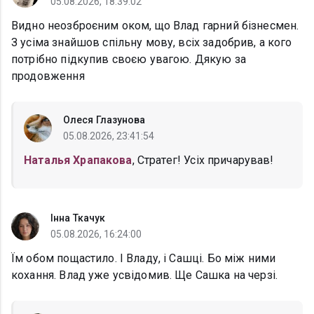
05.08.2026, 18:39:02
Видно неозброєним оком, що Влад гарний бізнесмен.
З усіма знайшов спільну мову, всіх задобрив, а кого
потрібно підкупив своєю увагою. Дякую за
продовження
Олеся Глазунова
05.08.2026, 23:41:54
Наталья Храпакова
, Стратег! Усіх причарував!
Інна Ткачук
05.08.2026, 16:24:00
Їм обом пощастило. І Владу, і Сашці. Бо між ними
кохання. Влад уже усвідомив. Ще Сашка на черзі.