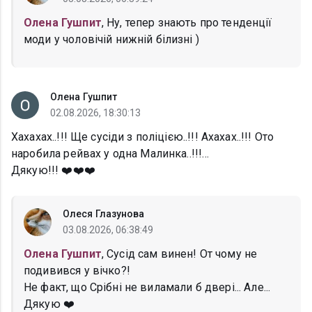
Олена Гушпит
, Ну, тепер знають про тенденції
моди у чоловічій нижній білизні )
Олена Гушпит
02.08.2026, 18:30:13
Хахахах..!!! Ще сусіди з поліцією..!!! Ахахах..!!! Ото
наробила рейвах у одна Малинка..!!!…
Дякую!!! ❤️❤️❤️
Олеся Глазунова
03.08.2026, 06:38:49
Олена Гушпит
, Сусід сам винен! От чому не
подивився у вічко?!
Не факт, що Срібні не виламали б двері... Але...
Дякую ❤️