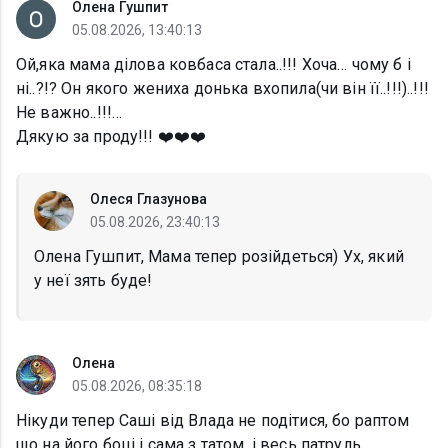
Олена Гушпит
05.08.2026, 13:40:13
Ой,яка мама ділова ковбаса стала..!!! Хоча… чому б і
ні..?!? Он якого жениха донька вхопила(чи він її..!!!)..!!!
Не важно..!!!…
Дякую за проду!!! ❤️❤️❤️
Олеся Глазунова
05.08.2026, 23:40:13
Олена Гушпит, Мама тепер розійдеться) Ух, який
у неї зять буде!
Олена
05.08.2026, 08:35:18
Нікуди тепер Саші від Влада не подітися, бо раптом
що на його боці і сама з татом, і весь патруль.