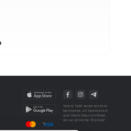
в
Увага! Сайт може містити
матеріали, не призначені
для перегляду особами,
які не досягли 18 років!