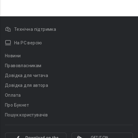
Технічна підтримка
На PC версію
Новини
Правовласникам
Довідка для читача
Довідка для автора
Оплата
Про Букнет
Пошук користувачів