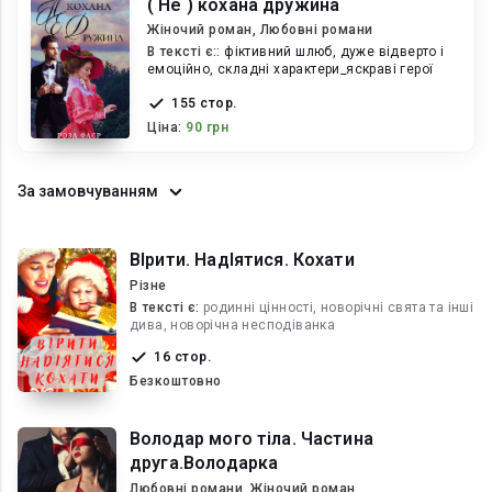
( Не ) кохана дружина
Жіночий роман, Любовні романи
В текcті є::
фіктивний шлюб, дуже відверто і
емоційно, складні характери_яскраві герої
155 стор.
Ціна:
90 грн
За замовчуванням
ВІрити. НадІятися. Кохати
Різне
В текcті є:
родинні цінності, новорічні свята та інші
дива, новорічна несподіванка
16 стор.
Безкоштовно
Володар мого тіла. Частина
друга.Володарка
Любовні романи, Жіночий роман