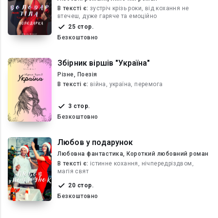
В текcті є:
зустріч крізь роки, від кохання не
втечеш, дуже гаряче та емоційно
25 стор.
Безкоштовно
Збірник віршів "Україна"
Різне, Поезія
В текcті є:
війна, україна, перемога
3 стор.
Безкоштовно
Любов у подарунок
Любовна фантастика, Короткий любовний роман
В текcті є:
істинне кохання, нічпередріздвом,
магія свят
20 стор.
Безкоштовно