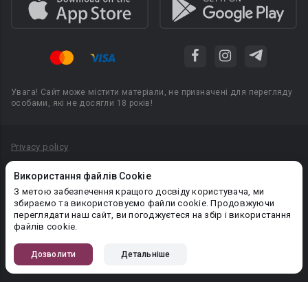
Увага! Сайт може містити матеріали, не призначені для перегляду
особами, які не досягли 18 років!
Privacy policy
Угода користувача
Використання файлів Cookie
Політика конфіденційності
З метою забезпечення кращого досвіду користувача, ми
збираємо та використовуємо файли cookie. Продовжуючи
Правила публікації авторського контенту
переглядати наш сайт, ви погоджуєтеся на збір і використання
файлів cookie.
PR-вiддiл: pr@booknet.com
Дозволити
Детальніше
© 2026 Booknet. Всі права захищено.
Narva mnt 5, Tallinn 10117, Естонія