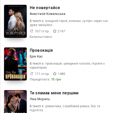
Не повертайся
Анастасія Kовальська
В текcті є:
владний герой, колишні, зустріч через час
дуже емоційно
107 стор.
2167
Безкоштовно
Провокація
Ерін Кас
В текcті є:
провокація, шикарний чоловік, героїня з
характером
171 стор.
1485
Передплата:
75 грн
Ти зламав мене першим
Ліна Морель
В текcті є:
романтика, службовий роман, бос та
підлегла