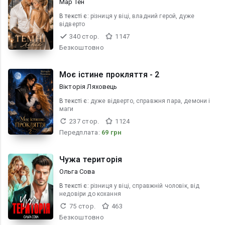
Мар Тен
В текcті є:
різниця у віці, владний герой, дуже
відверто
340 стор.
1147
Безкоштовно
Моє істине прокляття - 2
Вікторія Ляховець
В текcті є:
дуже відверто, справжня пара, демони і
маги
237 стор.
1124
Передплата:
69 грн
Чужа територія
Ольга Сова
В текcті є:
різниця у віці, справжній чоловік, від
недовіри до кохання
75 стор.
463
Безкоштовно