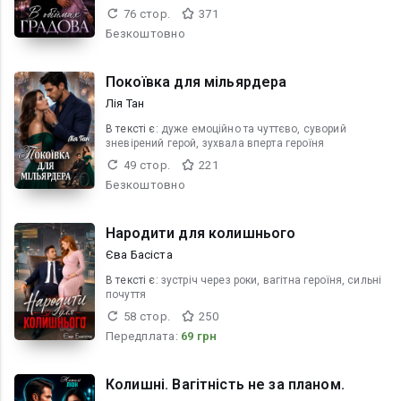
76 стор.
371
Безкоштовно
Покоївка для мільярдера
Лія Тан
В текcті є:
дуже емоційно та чуттєво, суворий
зневірений герой, зухвала вперта героїня
49 стор.
221
Безкоштовно
Народити для колишнього
Єва Басіста
В текcті є:
зустріч через роки, вагітна героїня, сильні
почуття
58 стор.
250
Передплата:
69 грн
Колишні. Вагітність не за планом.