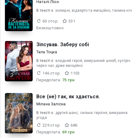
Наталі Ліон
В текcті є:
колишні, відверто та емоційно, таємна ніч
60 стор.
331
Безкоштовно
Зіпсував. Заберу собі
Тала Тоцка
В текcті є:
владний герой, вимушений шлюб, зустріч
через час дуже емоційно
146 стор.
1103
Передплата:
75 грн
Все (не) так, як здається.
Мілана Залісна
В текcті є:
другий шанс, сильна героїня, вимушена
угода
229 стор.
686
Передплата:
69 грн