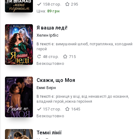
158 стор.
295
Ціна:
89 грн
Я ваша леді!
Хелен Ірбіс
В текcті є:
вимушений шлюб, потраплянка, холодний
герой
48 стор.
715
Безкоштовно
Скажи, що Моя
Еммі Берн
В текcті є:
різниця у віці, від ненависті до кохання,
владний герой_ніжна героїння
157 стор.
1645
Безкоштовно
Темні лінії