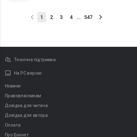
1
2
3
4
...
547
Технічна підтримка
На PC версію
Новини
Правовласникам
Довідка для читача
Довідка для автора
Оплата
Про Букнет