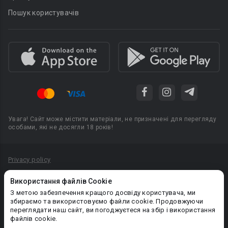
Пошук користувачів
Увага! Сайт може містити матеріали, не призначені для перегляду
особами, які не досягли 18 років!
Privacy policy
Угода користувача
Використання файлів Cookie
Політика конфіденційності
З метою забезпечення кращого досвіду користувача, ми
збираємо та використовуємо файли cookie. Продовжуючи
Правила публікації авторського контенту
переглядати наш сайт, ви погоджуєтеся на збір і використання
файлів cookie.
PR-вiддiл: pr@booknet.com