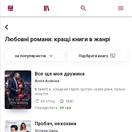


Любовні романи: кращі книги в жанрі
за популярністю
Підібрати книгу
Все ще моя дружина
Агнія Асеніна
В текcті є:
владний герой, зустріч через роки, сильні
почуття
65 стор.
1841
Передплата:
69 грн
Пробач, некохана
Устина Цаль