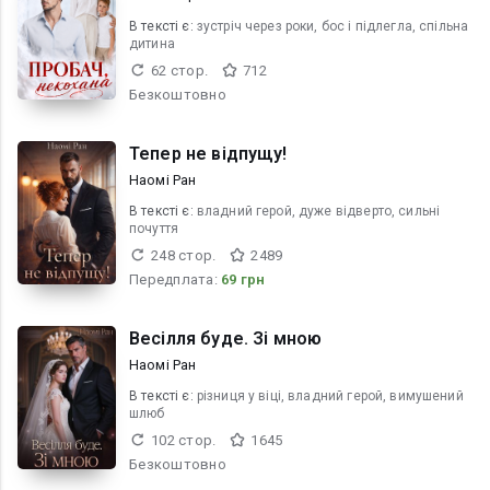
В текcті є:
зустріч через роки, бос і підлегла, спільна
дитина
62 стор.
712
Безкоштовно
Тепер не відпущу!
Наомі Ран
В текcті є:
владний герой, дуже відверто, сильні
почуття
248 стор.
2489
Передплата:
69 грн
Весілля буде. Зі мною
Наомі Ран
В текcті є:
різниця у віці, владний герой, вимушений
шлюб
102 стор.
1645
Безкоштовно