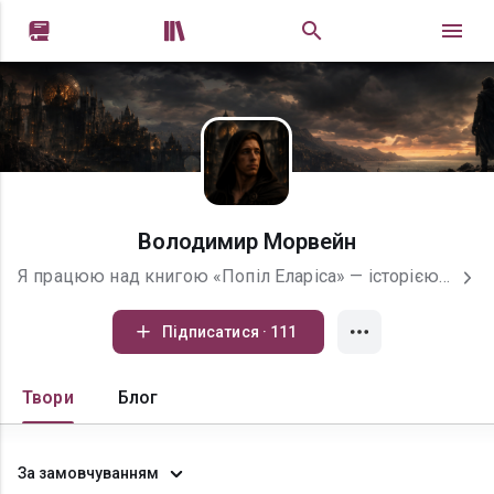


Володимир Морвейн
Я працюю над книгою «Попіл Еларіса» — історією про світ, де наслідки вибору відчуваються не одразу, але завжди неминучі. Мені цікаво досліджувати не лише сам сюжет, а й те, що відбувається з людиною всередині: коли руйнуються звичні опори, коли віра стикається з реальністю, а рішення перестають бути простими. Я пишу про персонажів, які змушені відповідати за свої вчинки, навіть якщо ціна виявляється вищою, ніж вони могли уявити. У центрі моїх історій — не лише події, а й внутрішні зміни, які вони запускають. «Попіл Еларіса» — це не просто світ і історія. Це спроба зрозуміти, що залишається після того, як усе, у що ти вірив, згоряє.
Підписатися · 111
Твори
Блог
За замовчуванням