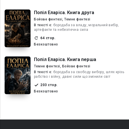
Попіл Еларіса. Книга друга
Бойове фентезі, Темне фентезі
В текcті є:
бородьба за владу, моральний вибір,
артефакти та небезпечна сила
64 стор.
Безкоштовно
Попіл Еларіса. Книга перша
Темне фентезі, Бойове фентезі
В текcті є:
бородьба за свободу вибору, шлях крізь
рабство і війну, давні сили що змінили світ
203 стор.
Безкоштовно