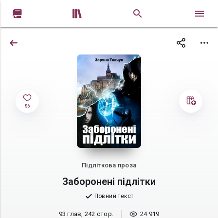


56
Підліткова проза
Заборонені підлітки
Повний текст
93 глав, 242 стор.
24 919