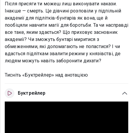
Після присяги ти можеш лиш виконувати накази.
Інакше — смерть. Це дівчині розповіли у підпільній
академії для підлітків-бунтарів як вона, ще й
пообіцяли навчити магії для боротьби. Та чи насправді
все таке, яким здається? Що приховує засновник
академії? Чи зможуть бунтарі миритися з
обмеженнями, які допомагають не попастися? І чи
вдасться підліткам звалити режим у князівстві, де
людям можуть навіть заборонити дихати?
Тисніть «Буктрейлер» над анотацією
Буктрейлер