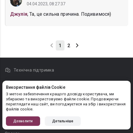
04.04.2023, 08:27:37
Джулія
, Та, це сильна причина. Подивимося)
1
2
Технічна підтримка
На PC версію
Використання файлів Cookie
З метою забезпечення кращого досвіду користувача, ми
Новини
збираємо та використовуємо файли cookie. Продовжуючи
переглядати наш сайт, ви погоджуєтеся на збір і використання
Правовласникам
файлів cookie.
Довідка для читача
Дозволити
Детальніше
Довідка для автора