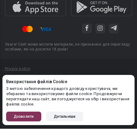
Увага! Сайт може містити матеріали, не призначені для перегляду
особами, які не досягли 18 років!
Privacy policy
Угода користувача
Використання файлів Cookie
Політика конфіденційності
З метою забезпечення кращого досвіду користувача, ми
збираємо та використовуємо файли cookie. Продовжуючи
Правила публікації авторського контенту
переглядати наш сайт, ви погоджуєтеся на збір і використання
файлів cookie.
PR-вiддiл: pr@booknet.com
Дозволити
Детальніше
© 2026 Booknet. Всі права захищено.
Narva mnt 5, Tallinn 10117, Естонія