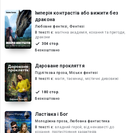
Імперія контрастів або вижити без
дракона
Любовне фентезі, Фентезі
В текcті є:
магічна академія, кохання та пригоди,
дракони
304 стор.
Безкоштовно
Дароване прокляття
Підліткова проза, Міське фентезі
В текcті є:
магія, таємниці, містичні дивовижі
180 стор.
Безкоштовно
Ластівка і Бог
Молодіжна проза, Любовна фантастика
В текcті є:
владний герой, від ненависті до
кохання, протистояння характерів