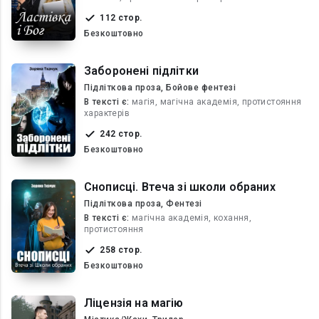
112 стор.
Безкоштовно
Заборонені підлітки
Підліткова проза, Бойове фентезі
В текcті є:
магія, магічна академія, протистояння
характерів
242 стор.
Безкоштовно
Снописці. Втеча зі школи обраних
Підліткова проза, Фентезі
В текcті є:
магічна академія, кохання,
протистояння
258 стор.
Безкоштовно
Ліцензія на магію