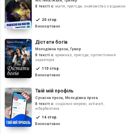
Містика/Жахи, Трилер
В текcті є:
магія, пригоди, знайомство з відьмою
20 стор.
Безкоштовно
Дістати богів
Молодіжна проза, Гумор
В текcті є:
кримінал, пригоди, протистояння
характерів
110 стор.
Безкоштовно
Твій мій профіль
Сучасна проза, Молодіжна проза
В текcті є:
соціальні мережі, avitarart,
кібербезпека
14 стор.
Безкоштовно