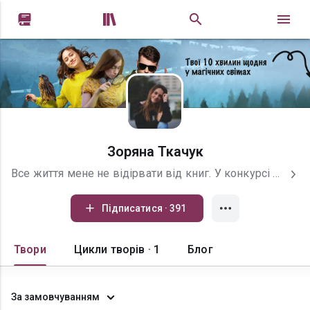


Зоряна Ткачук
Все життя мене не відірвати від книг. У конкурсі «Хто більше прочитав(ла) за рік» я можу перемагати полічивши лише за січень) Не менше часу я придумую власні історії. Починала я фантазувати перед сном, та пізніше це рятувало і на нудних уроках, і у довгих переїздах під час мандрівок, і дорогою на роботу. Скільки маленьких і великих історій придумала за роки навіть складно сказати. Сподіваюся, вам буде так само цікаво читати, як і мені під час написання З радістю з вами спілкуватися у коментарях чи соцмережах, тож сміливо пишіть! «me» нижче це посилання на телеграм канал.
Підписатися · 391
Твори
Цикли творів · 1
Блог
За замовчуванням