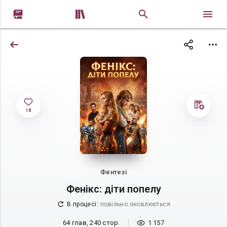


18
Фентезі
Фенікс: діти попелу
В процесі
:
повільно оновлюється
64 глав, 240 стор.
1 157