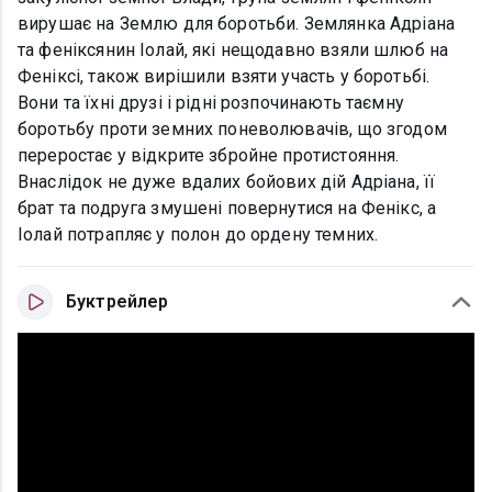
вирушає на Землю для боротьби. Землянка Адріана
та феніксянин Іолай, які нещодавно взяли шлюб на
Феніксі, також вирішили взяти участь у боротьбі.
Вони та їхні друзі і рідні розпочинають таємну
боротьбу проти земних поневолювачів, що згодом
переростає у відкрите збройне протистояння.
Внаслідок не дуже вдалих бойових дій Адріана, її
брат та подруга змушені повернутися на Фенікс, а
Іолай потрапляє у полон до ордену темних.
Буктрейлер