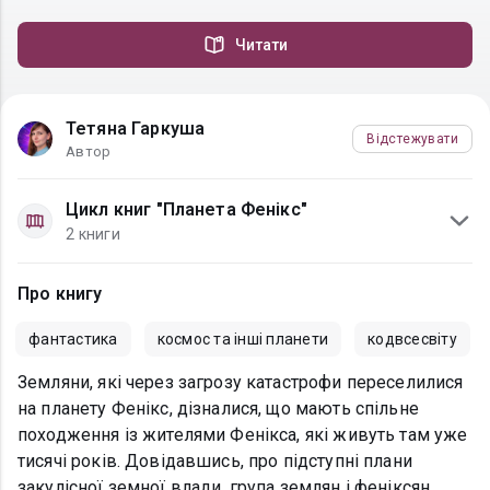
Читати
Тетяна Гаркуша
Відстежувати
Автор
Цикл книг "Планета Фенікс"
2 книги
Про книгу
фантастика
космос та інші планети
кодвсесвіту
Земляни, які через загрозу катастрофи переселилися
на планету Фенікс, дізналися, що мають спільне
походження із жителями Фенікса, які живуть там уже
тисячі років. Довідавшись, про підступні плани
закулісної земної влади, група землян і феніксян