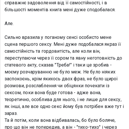
справжнє задоволення від її самостійності, і в
більшості моментів книга мені дуже сподобалася.
Але.
Сильно вразила у поганому сенсі особисто мене
сцена першого сексу. Мені дуже подобалася якраз її
самостійність та гордовитість, але коли він,
переступаючи через її сором та явну неготовність до
статевого акту, сказав "Треба!" і таки це зробив -
моєму розчаруванню не було меж. Не було ніяких
заспокоєнь, крім якихось двох фраз, не було щирої
розмови, розслаблення чи обіцянки почекати із
сексом, поки вона буде готова - адже вона,
теоретично, особлива для нього, і не лише для сексу,
як інші, але все одно секс йому був потрібен вже тут і
зараз.
Та й потім, коли вона відбивалась, бо було боляче,
про що він не попередив, а він - "тихо-тихо" і через