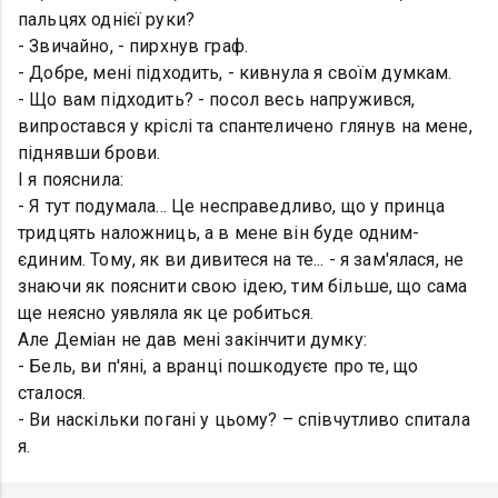
пальцях однієї руки?
- Звичайно, - пирхнув граф.
- Добре, мені підходить, - кивнула я своїм думкам.
- Що вам підходить? - посол весь напружився,
випростався у кріслі та спантеличено глянув на мене,
піднявши брови.
І я пояснила:
- Я тут подумала... Це несправедливо, що у принца
тридцять наложниць, а в мене він буде одним-
єдиним. Тому, як ви дивитеся на те... - я зам'ялася, не
знаючи як пояснити свою ідею, тим більше, що сама
ще неясно уявляла як це робиться.
Але Деміан не дав мені закінчити думку:
- Бель, ви п'яні, а вранці пошкодуєте про те, що
сталося.
- Ви наскільки погані у цьому? – співчутливо спитала
я.