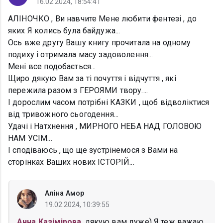
16.02.2024, 18:54:41
АЛІНОЧКО , Ви навчите Мене любити фентезі , до
яких Я колись була байдужа...
Ось вже другу Вашу книгу прочитала на одному
подиху і отримала масу задоволення...
Мені все подобається...
Щиро дякую Вам за ті почуття і відчуття , які
пережила разом з ГЕРОЯМИ твору....
І дорослим часом потрібні КАЗКИ , щоб відволіктися
від тривожного сьогодення...
Удачі і Натхнення , МИРНОГО НЕБА НАД ГОЛОВОЮ
НАМ УСІМ...
І сподіваюсь , що ще зустрінемося з Вами на
сторінках Ваших нових ІСТОРІЙ...
Аліна Амор
19.02.2024, 10:39:55
Анна Казімірова
, дякую вам дуже) Я теж важаю,