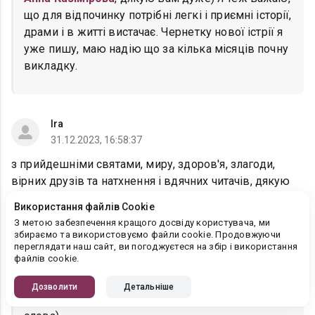
що для відпочинку потрібні легкі і приємні історії,
драми і в житті вистачає. Чернетку нової істрії я
уже пишу, маю надію що за кілька місяців почну
викладку.
Ira
31.12.2023, 16:58:37
з прийдешніми святами, миру, здоров'я, злагоди,
вірних друзів та натхнення і вдячних читачів, дякую
за вашу творчість
Використання файлів Cookie
З метою забезпечення кращого досвіду користувача, ми
збираємо та використовуємо файли cookie. Продовжуючи
Аліна Амор
переглядати наш сайт, ви погоджуєтеся на збір і використання
01.01.2024, 10:50:43
файлів cookie.
Ira, і вас з Новим роком) Бажаю миру на нашій
Дозволити
Детальніше
землі та в наших душах. Дуже вдячна за добрі