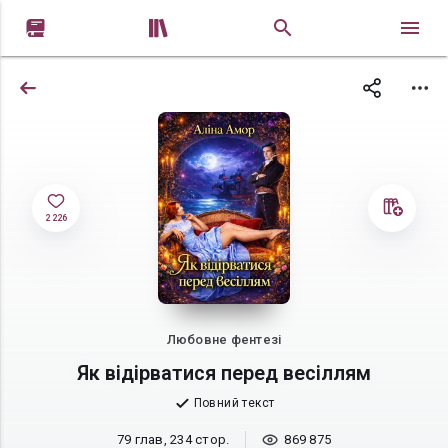


2 226
Любовне фентезі
Як відірватися перед весіллям
Повний текст
79 глав, 234 стор.
869 875