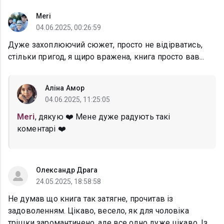
Meri
04.06.2025, 00:26:59
Дуже захоплюючий сюжет, просто не відірватись,
стільки пригод, я щиро вражена, книга просто вав...
Аліна Амор
04.06.2025, 11:25:05
Meri
, дякую ❤️ Мене дуже радують такі
коментарі ❤️
Олександр Драга
24.05.2025, 18:58:58
Не думав що книга так затягне, прочитав iз
задоволенням. Цiкаво, весело, як для чоловiка
трiшки заромантичено, але все одно дуже цiкаво. Iз