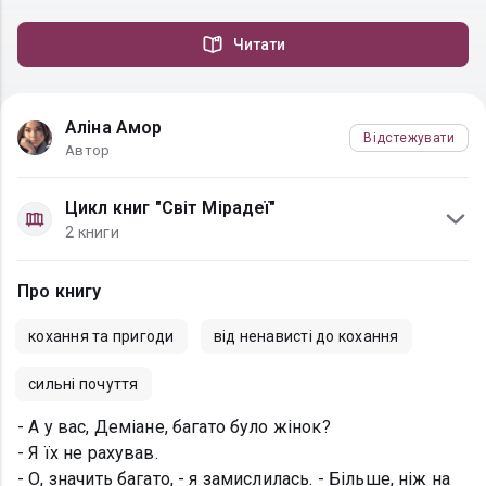
Читати
Аліна Амор
Відстежувати
Автор
Цикл книг "Світ Мірадеї"
2 книги
Про книгу
кохання та пригоди
від ненависті до кохання
сильні почуття
- А у вас, Деміане, багато було жінок?
- Я їх не рахував.
- О, значить багато, - я замислилась. - Більше, ніж на