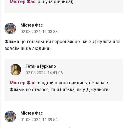
Містер Фас
, рішуча дівчина))
Містер Фас
02.03.2024, 14:03:33
Флама це геніальний персонаж це наче Джулєта але
зовсім інша людина...
Тетяна Гуркало
02.03.2024, 14:41:06
Містер Фас
, в одній школі вчились, і Роана в
Флами не сталося, та й батька, як у Джульєти.
Містер Фас
01.03.2024, 11:39:54