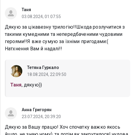
Таня
03.08.2024, 01:07:55
Дякую за цікавезну трилогію!!Шкода розлучитися з
такими кумедними та непередбаченими чудовими
героями!!Я вже сумую за їхніми пригодами:(
Натхнення Вам й надалі!!
Тетяна Гуркало
18.08.2024, 22:09:50
Таня
, дякую))
Анна Григорян
23.07.2024, 20:39:20
Дякую за Вашу працю! Хоч спочатку важко якось
йшло, не знаю чому), та потім як закрутилося! чудова