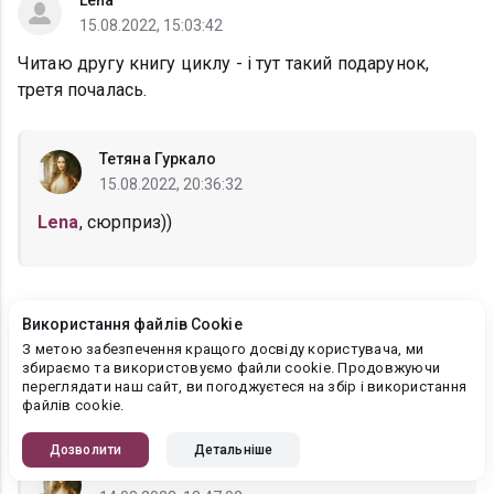
Lena
15.08.2022, 15:03:42
Читаю другу книгу циклу - і тут такий подарунок,
третя почалась.
Тетяна Гуркало
15.08.2022, 20:36:32
Lena
, сюрприз))
Берга
Використання файлів Cookie
14.08.2022, 17:42:41
З метою забезпечення кращого досвіду користувача, ми
збираємо та використовуємо файли cookie. Продовжуючи
Дякую за продовження , якраз почала читати другу
переглядати наш сайт, ви погоджуєтеся на збір і використання
книгу )))
файлів cookie.
Дозволити
Детальніше
Тетяна Гуркало