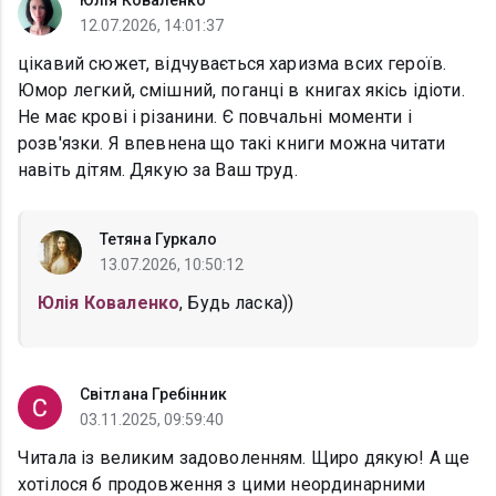
Юлія Коваленко
12.07.2026, 14:01:37
цікавий сюжет, відчувається харизма всих героїв.
Юмор легкий, смішний, поганці в книгах якісь ідіоти.
Не має крові і різанини. Є повчальні моменти і
розв'язки. Я впевнена що такі книги можна читати
навіть дітям. Дякую за Ваш труд.
Тетяна Гуркало
13.07.2026, 10:50:12
Юлія Коваленко
, Будь ласка))
Світлана Гребінник
03.11.2025, 09:59:40
Читала із великим задоволенням. Щиро дякую! А ще
хотілося б продовження з цими неординарними