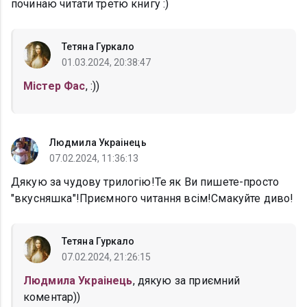
починаю читати третю книгу :)
Тетяна Гуркало
01.03.2024, 20:38:47
Містер Фас
, :))
Людмила Украінець
07.02.2024, 11:36:13
Дякую за чудову трилогію!Те як Ви пишете-просто
"вкусняшка"!Приємного читання всім!Смакуйте диво!
Тетяна Гуркало
07.02.2024, 21:26:15
Людмила Украінець
, дякую за приємний
коментар))