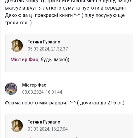
дочитав книгу. Ці три книги впали мені в душу, на що
вказує відчуття легкого суму та пустоти в середині.
Дякою за ці прекрасні книги ^-^ ( піду посумую ще
трохи хех...)
Тетяна Гуркало
05.03.2024, 21:32:37
Містер Фас
, будь ласка))
Містер Фас
03.03.2024, 16:01:44
Флама просто мій фаворит ^-^ ( дочитав до 216 ст.)
Тетяна Гуркало
03.03.2024, 16:27:04