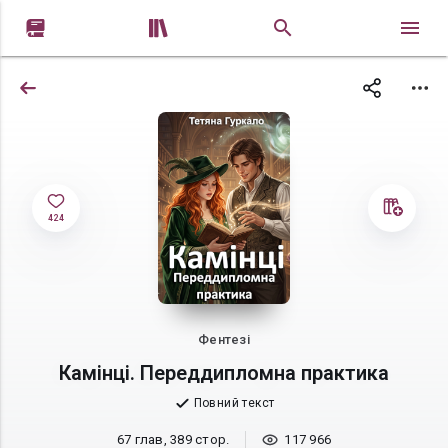


424
Фентезі
Камінці. Переддипломна практика
Повний текст
67 глав, 389 стор.
117 966