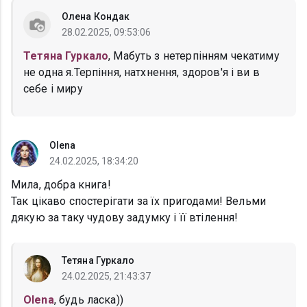
Олена Кондак
28.02.2025, 09:53:06
Тетяна Гуркало
, Мабуть з нетерпінням чекатиму
не одна я.Терпіння, натхнення, здоров'я і ви в
себе і миру
Olena
24.02.2025, 18:34:20
Мила, добра книга!
Так цікаво спостерігати за їх пригодами! Вельми
дякую за таку чудову задумку і її втілення!
Тетяна Гуркало
24.02.2025, 21:43:37
Olena
, будь ласка))