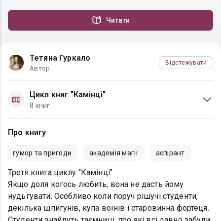
Читати
Тетяна Гуркало
Відстежувати
Автор
Цикл книг "Камінці"
8 книг
Про книгу
гумор та пригоди
академія магії
аспірант
Третя книга циклу "Камінці"
Якщо доля когось любить, вона не дасть йому
нудьгувати. Особливо коли поруч рішучі студенти,
декілька шпигунів, купа воїнів і старовинна фортеця.
Студенти знайдуть таємниці, про які всі давно забули