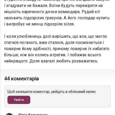
і згадувати не бажали. Воїни будуть перевіряти на
міцність нареченого дочки командира. Рудий кіт
наловить підозрілих гризунів. А його господар купить
і випробує не менш підозріле зілля.
І коли улюбленець долі вирішить, що все, що могло
статися поганого, вже сталося, доля посміхнеться і
поверне йому здібності, причому поверне їх набагато
більше, ніж він колись втратив. І побажає всього
найкращого. Доля взагалі любить розважатись.
44 коментарів
Щоб залишити коментар, увійдіть в обліковий запис
Увійти