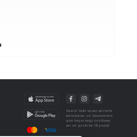
в
Увага! Сайт може містити
матеріали, не призначені
для перегляду особами,
які не досягли 18 років!