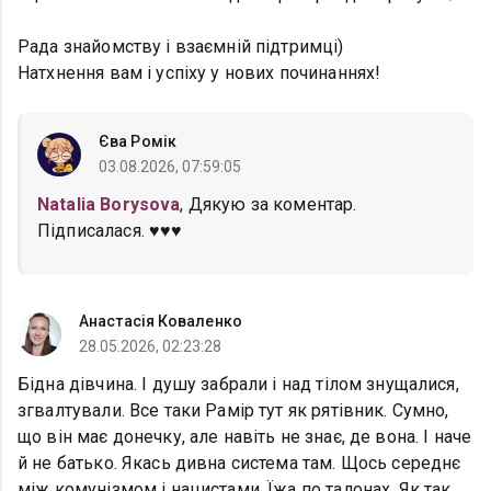
Рада знайомству і взаємній підтримці)
Натхнення вам і успіху у нових починаннях!
Єва Ромік
03.08.2026, 07:59:05
Natalia Borysova
, Дякую за коментар.
Підписалася. ♥️♥️♥️
Анастасія Коваленко
28.05.2026, 02:23:28
Бідна дівчина. І душу забрали і над тілом знущалися,
згвалтували. Все таки Рамір тут як рятівник. Сумно,
що він має донечку, але навіть не знає, де вона. І наче
й не батько. Якась дивна система там. Щось середнє
між комунізмом і нацистами. Їжа по талонах. Як так,