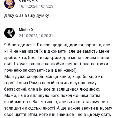
Єва Ромік
18.11.2024, 10:15:23
Дякую за вашу думку.
Mister X
24.10.2024, 10:20:31
Я б погодився з Лесею щодо відкриття порталів, але
ні. Я не навчився їх відкривати, але це замість мене
зробила ти, Єво. Ти відкрила для мене зовсім інший
світ. І хоча я раніше не любив фентезі, але по трохи
починаю закохуватись в цей жанр))
Мені дуже сподобалась ця книга, а ще більше - її
герої. І хоча Рамір постійно жив в суцільному
беззаконні, але він все ж залишився людиною.
Може, на це вплинуло його походження,а потім і
знайомство з Валентиною, але важко в такому світі
залишити людські якості. А ще важче знайти в ньому
своє щаття. Втім, його він знайшов і не в цьому світі,