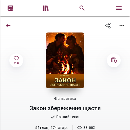


210
Фантастика
Закон збереження щастя
Повний текст
54 глав, 174 стор.
33 662