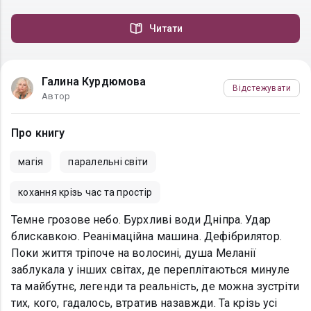
Читати
Галина Курдюмова
Відстежувати
Автор
Про книгу
магія
паралельні світи
кохання крізь час та простір
Темне грозове небо. Бурхливі води Дніпра. Удар
блискавкою. Реанімаційна машина. Дефібрилятор.
Поки життя тріпоче на волосині, душа Меланії
заблукала у інших світах, де переплітаються минуле
та майбутнє, легенди та реальність, де можна зустріти
тих, кого, гадалось, втратив назавжди. Та крізь усі