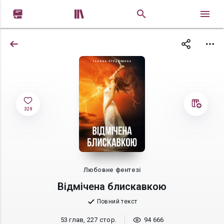


329
Любовне фентезі
Відмічена блискавкою
Повний текст
53 глав, 227 стор.
94 666