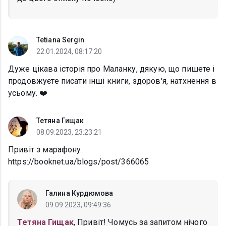
Tetiana Sergin
22.01.2024, 08:17:20
Дуже цікава історія про Маланку, дякую, що пишете і
продовжуєте писати інші книги, здоров'я, натхнення в
усьому. ❤️
Тетяна Гищак
08.09.2023, 23:23:21
Привіт з марафону:
https://booknet.ua/blogs/post/366065
Галина Курдюмова
09.09.2023, 09:49:36
Тетяна Гищак
, Привіт! Чомусь за запитом нічого