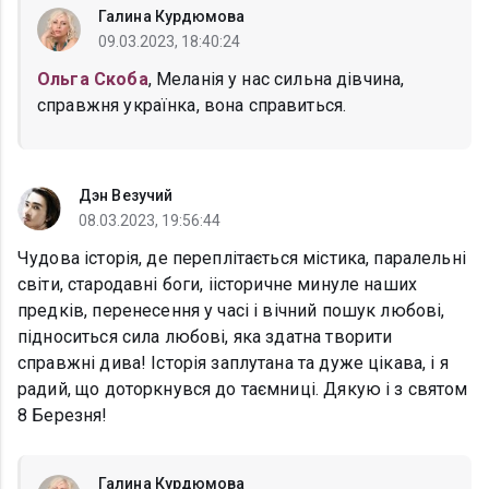
Галина Курдюмова
09.03.2023, 18:40:24
Ольга Скоба
, Меланія у нас сильна дівчина,
справжня українка, вона справиться.
Дэн Везучий
08.03.2023, 19:56:44
Чудова історія, де переплітається містика, паралельні
світи, стародавні боги, іісторичне минуле наших
предків, перенесення у часі і вічний пошук любові,
підноситься сила любові, яка здатна творити
справжні дива! Історія заплутана та дуже цікава, і я
радий, що доторкнувся до таємниці. Дякую і з святом
8 Березня!
Галина Курдюмова