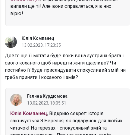
випали ще ті! Але вони справляться, я в них
вірю!
Юлія Компанец
13.02.2023, 17:23:35
Довго ще її мотати буде поки вона зустрина брата і
свого коханого щоб нарешти жити щасливо? Чи
постийно її буде прислидувати спокусливий змій ,чи
треба приняти і коханого і змія?
Галина Курдюмова
13.02.2023, 18:05:51
Юлія Компанец
, Відкрию секрет: історія
закінчується 8 Березня, як подарунок для любих
читачок! На терезах - спокусливий змій та