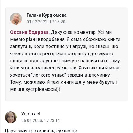
Галина Курдюмова
01.02.2023, 17:16:20
Оксана Бодрова
, Дякую за коментар. Усі ми
маємо різні вподобання. Я сама обожнюю книги
заплутані, коли постійно у напрузі, не знаєш, що
чекає, коли перегортаєш сторінку і до самого
кінця не здогадуєшся, чим усе закінчиться, тому
й писати намагаюсь саме так. Хочі інколи й мені
хочеться "легкого чтива" заради відпочинку.
Тому, можливо, й такі книги ще у мене будуть і
ми ще зустрінемось)))
Vershytel
25.01.2023, 17:23:14
Царя-змія трохи жаль, сумно це.