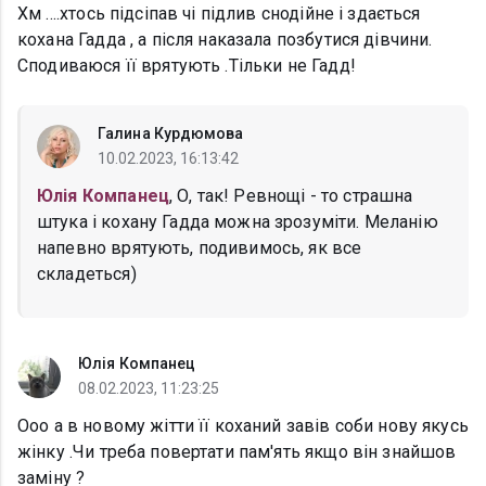
Хм ....хтось підсіпав чі підлив снодійне і здається
кохана Гадда , а після наказала позбутися дівчини.
Сподиваюся її врятують .Тільки не Гадд!
Галина Курдюмова
10.02.2023, 16:13:42
Юлія Компанец
, О, так! Ревнощі - то страшна
штука і кохану Гадда можна зрозуміти. Меланію
напевно врятують, подивимось, як все
складеться)
Юлія Компанец
08.02.2023, 11:23:25
Ооо а в новому жітти її коханий завів соби нову якусь
жінку .Чи треба повертати пам'ять якщо він знайшов
заміну ?