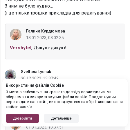
З ним не було нудно…
(і це тільки трошки прикладів для редагування)
Галина Курдюмова
18.01.2023, 08:02:35
Vershytel
, Дякую-дякую!
Svetlana Lychak
30.12.2022, 13:37:42
Використання файлів Cookie
Дякую за цікавий твір, з нетерпінням чекатиму
З метою забезпечення кращого досвіду користувача, ми
продовження. Нових творчих успіхів, з Новим роком.
збираємо та використовуємо файли cookie. Продовжуючи
переглядати наш сайт, ви погоджуєтеся на збір і використання
Хай він принесе перемогу і мир.
файлів cookie.
Дозволити
Детальніше
Галина Курдюмова
01.01.2023, 10:37:51