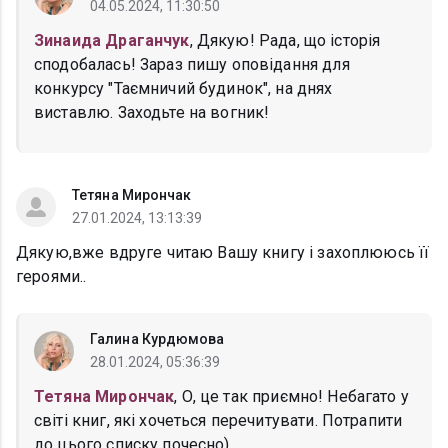
04.05.2024, 11:30:50
Зинаида Драганчук
, Дякую! Рада, що історія
сподобалась! Зараз пишу оповідання для
конкурсу "Таємничий будинок", на днях
виставлю. Заходьте на вогник!
Тетяна Мирончак
27.01.2024, 13:13:39
Дякую,вже вдруге читаю Вашу книгу і захоплююсь її
героями..
Галина Курдюмова
28.01.2024, 05:36:39
Тетяна Мирончак
, О, це так приємно! Небагато у
світі книг, які хочеться перечитувати. Потрапити
до цього списку почесно)