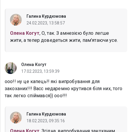
Галина Курдюмова
24.02.2023, 13:58:57
Олена Когут
, О, так. З амнезією було легше
жити, а тепер доведеться жити, пам'ятаючи усе.
Олена Когут
17.02.2023, 13:59:39
ооо!! ну це капець!! які випробування для
закоханих!!! Васс недаремно крутився біля них, того
так легко спіймався)) ооо!!!
Галина Курдюмова
18.02.2023, 09:35:16
Олена Когут
, Згідна, випробування закоханим