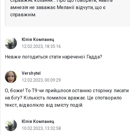
справжнє кохання... Про що говорити, навіть
амнезія не заважає Меланії відчути, що є
справжнім.
Юлія Компанец
12.02.2023, 18:35:16
Невже погодиться стати нареченої Гадда?
Vershytel
12.02.2023, 00:09:29
О, боже! То Т9 чи прийшлося останню сторінку писати
на бігу? Кількість помилок вражає. Це спотворило
текст, відволікло від змісту подій.
Юлія Компанец
10.02.2023, 13:32:58