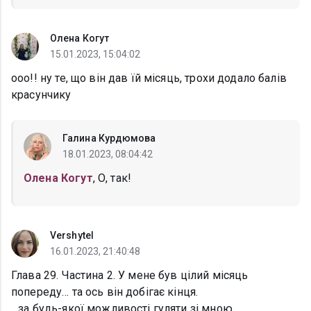
Олена Когут
15.01.2023, 15:04:02
ооо!! ну те, що він дав їй місяць, трохи додало балів
красунчику
Галина Курдюмова
18.01.2023, 08:04:42
Олена Когут
, О, так!
Vershytel
16.01.2023, 21:40:48
Глава 29. Частина 2. У мене був цілий місяць
попереду… та ось він добігає кінця.
…за будь-якої можливості гуляти зі мною…