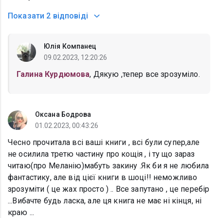
Показати
2 відповіді
Юлія Компанец
09.02.2023, 12:20:26
Галина Курдюмова
, Дякую ,тепер все зрозуміло.
Оксана Бодрова
01.02.2023, 00:43:26
Чесно прочитала всі ваші книги , всі були супер,але
не осилила третю частину про кощія , і ту що зараз
читаю(про Меланію)мабуть закину .Як би я не любила
фантастику, але від цієї книги в шоці!! неможливо
зрозуміти ( це жах просто ) .. Все запутано , це перебір
...Вибачте будь ласка, але ця книга не має ні кінця, ні
краю ...