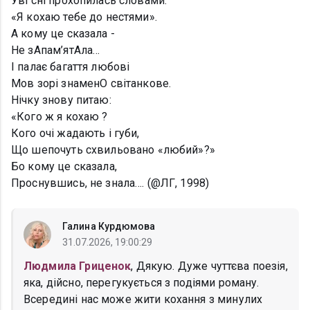
Уві сні прохопилась словами:
«Я кохаю тебе до нестями».
А кому це сказала -
Не зАпам’ятАла…
І палає багаття любові
Мов зорі знаменО світанкове.
Нічку знову питаю:
«Кого ж я кохаю ?
Кого очі жадають і губи,
Що шепочуть схвильовано «любий»?»
Бо кому це сказала,
Проснувшись, не знала…. (@ЛГ, 1998)
Галина Курдюмова
31.07.2026, 19:00:29
Людмила Гриценок
, Дякую. Дуже чуттєва поезія,
яка, дійсно, перегукується з подіями роману.
Всередині нас може жити кохання з минулих