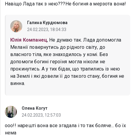
Навіщо Лада так з нею???Не богиня а мерзота вона!
Галина Курдюмова
24.02.2023, 18:04:33
Юлія Компанец
, Не думаю так. Лада допомогла
Меланії повернутись до рідного світу, до
власного тіла, яке знаходилось у комі. Без
допомоги богині героїня могла ніколи не
прокинутись. А у тих бідах, що трапились із нею
на Землі і які довели її до такого стану, богиня не
винна.
Олена Когут
24.02.2023, 12:57:03
ооо!! нарешті вона все згадала і то так боляче... бо їх
нема