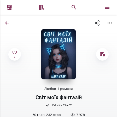


9
Любовні романи
Світ моїх фантазій
Повний текст
50 глав, 232 стор.
7 978