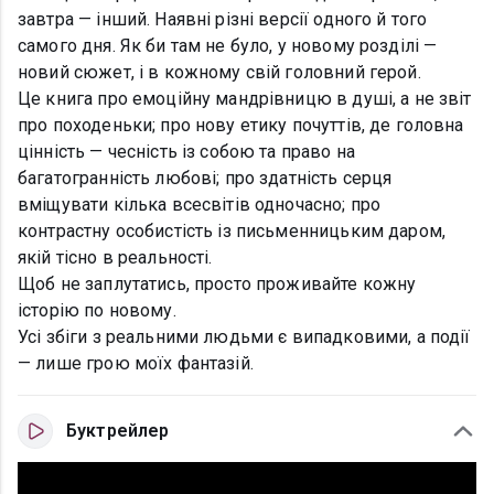
завтра — інший. Наявні різні версії одного й того
самого дня. Як би там не було, у новому розділі —
новий сюжет, і в кожному свій головний герой.
Це книга про емоційну мандрівницю в душі, а не звіт
про походеньки; про нову етику почуттів, де головна
цінність — чесність із собою та право на
багатогранність любові; про здатність серця
вміщувати кілька всесвітів одночасно; про
контрастну особистість із письменницьким даром,
якій тісно в реальності.
Щоб не заплутатись, просто проживайте кожну
історію по новому.
Усі збіги з реальними людьми є випадковими, а події
— лише грою моїх фантазій.
Буктрейлер