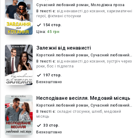
Сучасний любовний роман, Молодіжна проза
В текcті є:
від ненависті до кохання, харизматичні
герої, фіктивні стосунки
154 стор.
Ціна:
45 грн
Залежні від ненависті
Короткий любовний роман, Сучасний любовний
роман
В текcті є:
від ненависті до кохання, зустріч через
роки, бос і підлегла
197 стор.
Безкоштовно
Несподіване весілля. Медовий місяць
Короткий любовний роман, Сучасний любовний
роман
В текcті є:
складні стосунки, шлюб, медовий
місяць
33 стор.
Безкоштовно