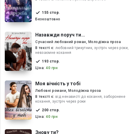
155 стор.
Безкоштовно
Назавжди поруч ти...
Сучасний любовний роман, Молодіжна проза
В текcті є:
любовний трикутник, зустріч через роки,
невзаємне кохання
193 стор.
Ціна:
40 грн
Моя вічність у тобі
Любовні романи, Молодіжна проза
В текcті є:
від ненависті до кохання, заборонене
кохання, зустріч через роки
200 стор.
Ціна:
40 грн
Знову ти?