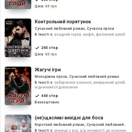
Ціна:
60 грн
Контрольний порятунок
Сучасний любовний роман, Сучасна проза
В текcті є:
владний герой, мафія, фіктивний шлюб
265 стор.
Ціна:
60 грн
Жагучі ігри
Молодіжна проза, Сучасний любовний роман
В текcті є:
заборонене кохання, вимушений шлюб,
відненавистідокохання
440 стор.
Безкоштовно
(не)щасливі вихідні для боса
Короткий любовний роман, Сучасний любовний
роман
В текcті є:
різниця у віці, від ненависті до кохання,