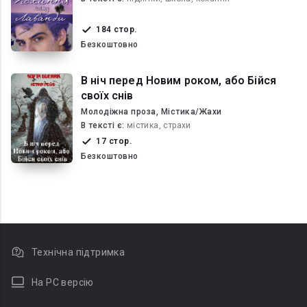
184 стор.
Безкоштовно
В ніч перед Новим роком, або Бійся
своїх снів
Молодіжна проза, Містика/Жахи
В текcті є:
містика, страхи
17 стор.
Безкоштовно
Технічна підтримка
На PC версію