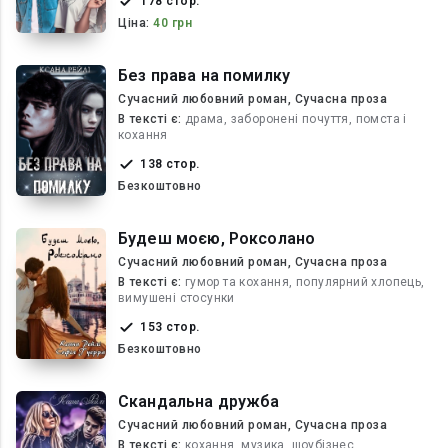
178 стор.
Ціна:
40 грн
Без права на помилку
Сучасний любовний роман, Сучасна проза
В текcті є:
драма, заборонені почуття, помста і
кохання
138 стор.
Безкоштовно
Будеш моєю, Роксолано
Сучасний любовний роман, Сучасна проза
В текcті є:
гумор та кохання, популярний хлопець,
вимушені стосунки
153 стор.
Безкоштовно
Скандальна дружба
Сучасний любовний роман, Сучасна проза
В текcті є:
кохання, музика, шоубізнес