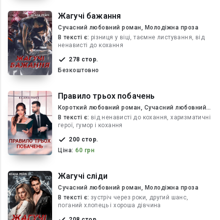
Жагучі бажання
Сучасний любовний роман, Молодіжна проза
В текcті є:
різниця у віці, таємне листування, від
ненависті до кохання
278 стор.
Безкоштовно
Правило трьох побачень
Короткий любовний роман, Сучасний любовний
роман
В текcті є:
від ненависті до кохання, харизматичні
герої, гумор і кохання
200 стор.
Ціна:
60 грн
Жагучі сліди
Сучасний любовний роман, Молодіжна проза
В текcті є:
зустріч через роки, другий шанс,
поганий хлопець і хороша дівчина
208 стор.