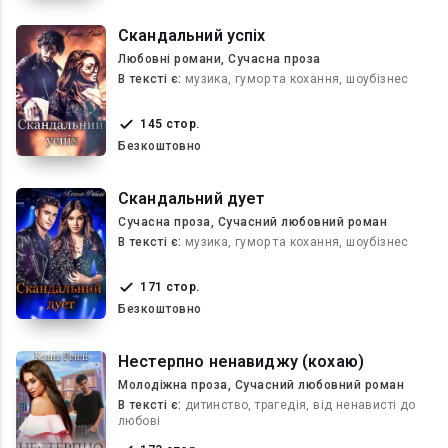
Скандальний успіх
Любовні романи, Сучасна проза
В текcті є:
музика, гумор та кохання, шоубізнес
145 стор.
Безкоштовно
Скандальний дует
Сучасна проза, Сучасний любовний роман
В текcті є:
музика, гумор та кохання, шоубізнес
171 стор.
Безкоштовно
Нестерпно ненавиджу (кохаю)
Молодіжна проза, Сучасний любовний роман
В текcті є:
дитинство, трагедія, від ненависті до
любові