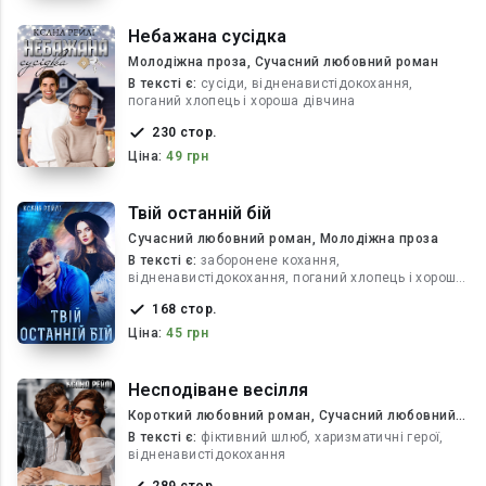
Небажана сусідка
Молодіжна проза, Сучасний любовний роман
В текcті є:
сусіди, відненавистідокохання,
поганий хлопець і хороша дівчина
230 стор.
Ціна:
49 грн
Твій останній бій
Сучасний любовний роман, Молодіжна проза
В текcті є:
заборонене кохання,
відненавистідокохання, поганий хлопець і хороша
дівчина
168 стор.
Ціна:
45 грн
Несподіване весілля
Короткий любовний роман, Сучасний любовний
роман
В текcті є:
фіктивний шлюб, харизматичні герої,
відненавистідокохання