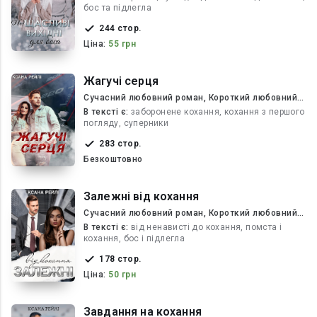
бос та підлегла
244 стор.
Ціна:
55 грн
Жагучі серця
Сучасний любовний роман, Короткий любовний
роман
В текcті є:
заборонене кохання, кохання з першого
погляду, суперники
283 стор.
Безкоштовно
Залежні від кохання
Сучасний любовний роман, Короткий любовний
роман
В текcті є:
від ненависті до кохання, помста і
кохання, бос і підлегла
178 стор.
Ціна:
50 грн
Завдання на кохання