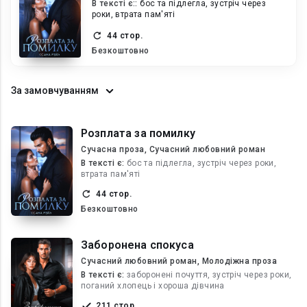
В текcті є::
бос та підлегла, зустріч через
роки, втрата пам'яті
44 стор.
Безкоштовно
За замовчуванням
Розплата за помилку
Сучасна проза, Сучасний любовний роман
В текcті є:
бос та підлегла, зустріч через роки,
втрата пам'яті
44 стор.
Безкоштовно
Заборонена спокуса
Сучасний любовний роман, Молодіжна проза
В текcті є:
заборонені почуття, зустріч через роки,
поганий хлопець і хороша дівчина
211 стор.