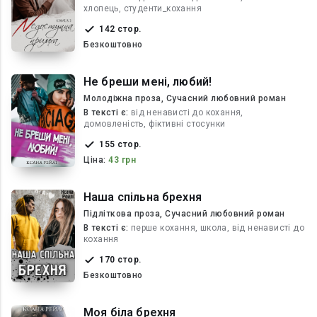
хлопець, студенти_кохання
142 стор.
Безкоштовно
Не бреши мені, любий!
Молодіжна проза, Сучасний любовний роман
В текcті є:
від ненависті до кохання,
домовленість, фіктивні стосунки
155 стор.
Ціна:
43 грн
Наша спільна брехня
Підліткова проза, Сучасний любовний роман
В текcті є:
перше кохання, школа, від ненависті до
кохання
170 стор.
Безкоштовно
Моя біла брехня