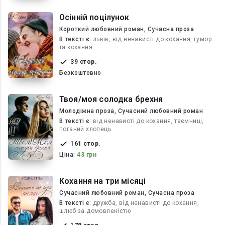
Осінній поцілунок
Короткий любовний роман, Сучасна проза
В текcті є:
львів, від ненависті до кохання, гумор
та кохання
39 стор.
Безкоштовно
Твоя/моя солодка брехня
Молодіжна проза, Сучасний любовний роман
В текcті є:
від ненависті до кохання, таємниці,
поганий хлопець
161 стор.
Ціна:
43 грн
Кохання на три місяці
Сучасний любовний роман, Сучасна проза
В текcті є:
дружба, від ненависті до кохання,
шлюб за домовленістю