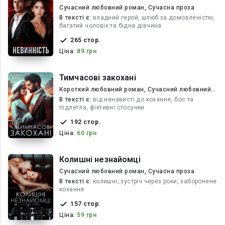
Сучасний любовний роман, Сучасна проза
В текcті є:
владний герой, шлюб за домовленістю,
багатий чоловік та бідна дівчина
265 стор.
Ціна:
89 грн
Тимчасові закохані
Короткий любовний роман, Сучасний любовний
роман
В текcті є:
від ненависті до кохання, бос та
підлегла, фіктивні стосунки
192 стор.
Ціна:
60 грн
Колишні незнайомці
Сучасний любовний роман, Сучасна проза
В текcті є:
колишні, зустріч через роки, заборонене
кохання
157 стор.
Ціна:
59 грн