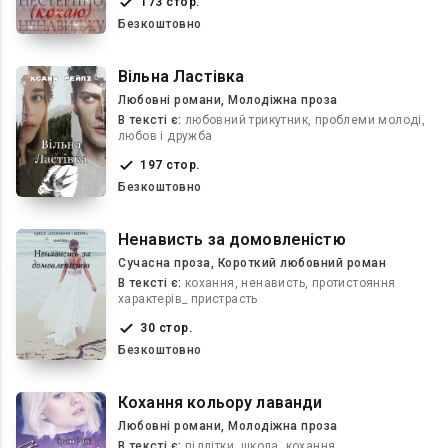
173 стор.
Безкоштовно
Вільна Ластівка
Любовні романи, Молодіжна проза
В текcті є:
любовний трикутник, проблеми молоді,
любов і дружба
197 стор.
Безкоштовно
Ненависть за домовленістю
Сучасна проза, Короткий любовний роман
В текcті є:
кохання, ненависть, протистояння
характерів_ пристрасть
30 стор.
Безкоштовно
Кохання кольору лаванди
Любовні романи, Молодіжна проза
В текcті є:
підлітки, школа, кохання