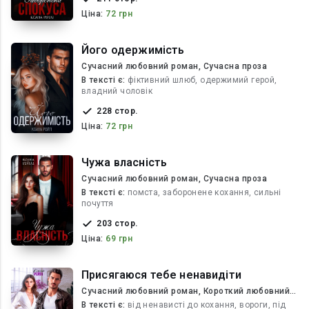
Ціна:
72 грн
Його одержимість
Сучасний любовний роман, Сучасна проза
В текcті є:
фіктивний шлюб, одержимий герой,
владний чоловік
228 стор.
Ціна:
72 грн
Чужа власність
Сучасний любовний роман, Сучасна проза
В текcті є:
помста, заборонене кохання, сильні
почуття
203 стор.
Ціна:
69 грн
Присягаюся тебе ненавидіти
Сучасний любовний роман, Короткий любовний
роман
В текcті є:
від ненависті до кохання, вороги, під