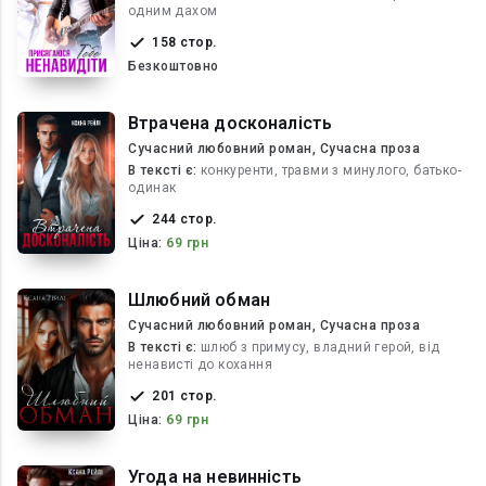
одним дахом
158 стор.
Безкоштовно
Втрачена досконалість
Сучасний любовний роман, Сучасна проза
В текcті є:
конкуренти, травми з минулого, батько-
одинак
244 стор.
Ціна:
69 грн
Шлюбний обман
Сучасний любовний роман, Сучасна проза
В текcті є:
шлюб з примусу, владний герой, від
ненависті до кохання
201 стор.
Ціна:
69 грн
Угода на невинність