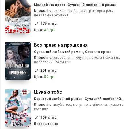
Молодіжна проза, Сучасний любовний роман
В текcті є:
сильна героїня, зустріч через роки,
невзаємне кохання
175 стор.
Ціна:
43 грн
Без права на прощення
Сучасний любовний роман, Сучасна проза
В текcті є:
заборонені почуття, помста і кохання,
небезпеки і таємниці
201 стор.
Ціна:
50 грн
Шукаю тебе
Короткий любовний роман, Сучасний любовний
роман
В текcті є:
шоубізнес, популярна дівчина, гумор та
кохання
109 стор.
Безкоштовно