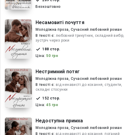
289 стор.
Безкоштовно
Несамовиті почуття
Молодіжна проза, Сучасний любовний роман
В текcті є:
любовний трикутник, складний вибір,
зустріч через роки
188 стор.
Ціна:
50 грн
Нестримний потяг
Молодіжна проза, Сучасний любовний роман
В текcті є:
від ненависті до кохання, студенти,
складні стосунки
152 стор.
Ціна:
45 грн
Недоступна примха
Молодіжна проза, Сучасний любовний роман
В текcті є:
від ненависті до кохання, поганий