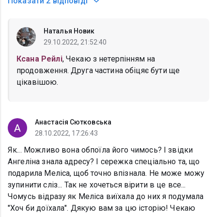
Показати
2 відповіді
Наталья Новик
29.10.2022, 21:52:40
Ксана Рейлі
, Чекаю з нетерпінням на
продовження. Друга частина обіцяє бути ще
цікавішою.
Анастасія Сютковська
28.10.2022, 17:26:43
Як... Можливо вона обпоїла його чимось? І звідки
Ангеліна знала адресу? І сережка спеціально та, що
подарила Меліса, щоб точно впізнала. Не може можу
зупинити сліз... Так не хочеться вірити в це все...
Чомусь відразу як Меліса виїхала до них я подумала
"Хоч би доїхала". Дякую вам за цю історію! Чекаю