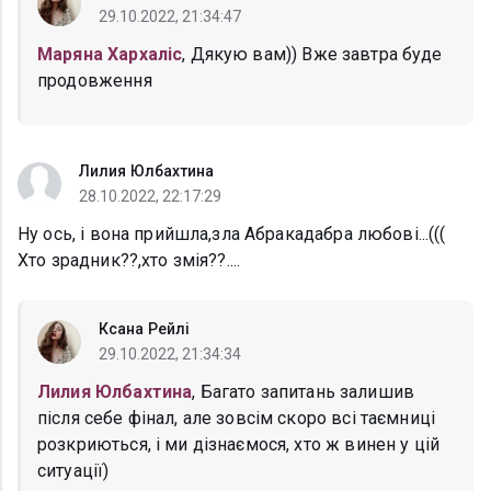
29.10.2022, 21:34:47
Маряна Хархаліс
, Дякую вам)) Вже завтра буде
продовження
Лилия Юлбахтина
28.10.2022, 22:17:29
Ну ось, і вона прийшла,зла Абракадабра любові...(((
Хто зрадник??,хто змія??....
Ксана Рейлі
29.10.2022, 21:34:34
Лилия Юлбахтина
, Багато запитань залишив
після себе фінал, але зовсім скоро всі таємниці
розкриються, і ми дізнаємося, хто ж винен у цій
ситуації)