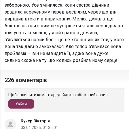
забороною. Усе змінилося, коли сестра дівчини
зрадила нареченому перед весіллям, через що він
вирішив втекти в іншу країну. Меліса думала, що
більше ніколи з ним не зустрінеться, але несподівано
для усіх в компанії, у якій працює дівчина,
з'являється новий бос. І це не хто інший, як той, у кого
вона так давно закохалася. Але тепер з'явилася нова
проблема — він ненавидить її, адже вона дуже
сильно схожа на ту, що колись розбила йому серце.
226 коментарів
Щоб залишити коментар, увійдіть в обліковий запис
Увійти
Кучер Вікторія
03.04.2025, 01:35:01