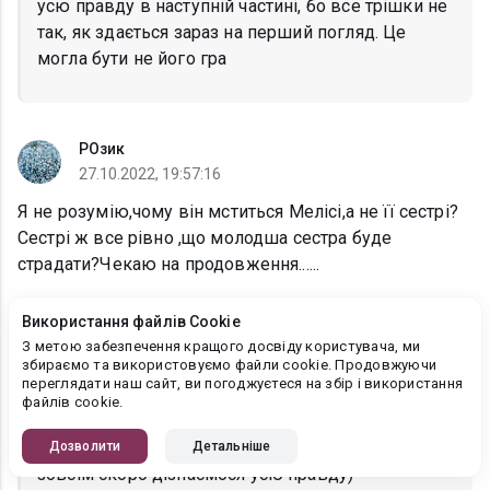
усю правду в наступній частині, бо все трішки не
так, як здається зараз на перший погляд. Це
могла бути не його гра
РОзик
27.10.2022, 19:57:16
Я не розумію,чому він мститься Мелісі,а не її сестрі?
Сестрі ж все рівно ,що молодша сестра буде
страдати?Чекаю на продовження......
Використання файлів Cookie
Ксана Рейлі
З метою забезпечення кращого досвіду користувача, ми
29.10.2022, 21:26:58
збираємо та використовуємо файли cookie. Продовжуючи
переглядати наш сайт, ви погоджуєтеся на збір і використання
РОзик, Можливо, він думав, що будучи в
файлів cookie.
стосунках з Мелісою, зробить боляче Ангеліні. У
будь-якому випадку зараз страждає Меліса, а
Дозволити
Детальніше
зовсім скоро дізнаємося усю правду)