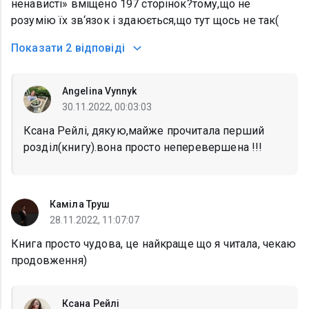
ненависті» вміщено 197 сторінок?тому,що не
розумію їх зв‘язок і здаюється,що тут щось не так(
Показати
2 відповіді
Angelina Vynnyk
30.11.2022, 00:03:03
Ксана Рейлі, дякую,майже прочитала перший
розділ(книгу).вона просто неперевершена !!!
Каміла Труш
28.11.2022, 11:07:07
Книга просто чудова, це найкраще що я читала, чекаю
продовження)
Ксана Рейлі