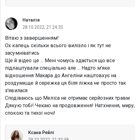
Наталія
28.10.2022, 21:24:35
Вітаю з завершенням!
Ох капець скільки всього вилізло і як тут не
засумніватись
Ще й відео це ... Мені чомусь здається що все
підлаштували спеціально але ... Надто м'яке
відношення Макара до Ангеліни наштовхує на
роздуми,ще й сережка ця біля ліжка не просто так
з'явилася
Сподіваюсь що Меліса не отримає серйозних травм
Дякую тобі! Чекаю на продовження! Натхнення, миру,
спокою та тихої ночі!
Ксана Рейлі
29.10.2022, 21:33:48