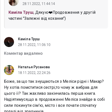
28.11.2022, 11:44:14
Каміла Труш
, Дякую❤️Продовження у другій
частині "Залежні від кохання")
Каміла Труш
28.11.2022, 11:06:10
Коментар видалено
Наталья Русанова
18.11.2022, 22:24:26
Боже, за що так знущаються з Меліси рідні і Макар?
Ну хотів помститися сестрі,то чому ж вибрав для
цього її? Так жахливо закінчилась перша книга.
Надіятимуся,що в продовженні Меліса знайде в собі
сили покинути сім'ю, місто і все почати спочатку
подалі від зрадників.