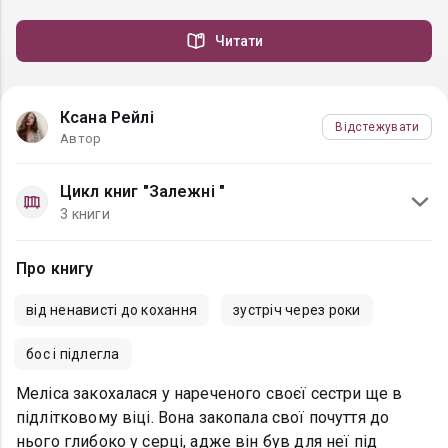
Читати
Ксана Рейлі
Відстежувати
Автор
Цикл книг "Залежні "
3 книги
Про книгу
від ненависті до кохання
зустріч через роки
бос і підлегла
Меліса закохалася у нареченого своєї сестри ще в
підлітковому віці. Вона закопала свої почуття до
нього глибоко у серці, адже він був для неї під