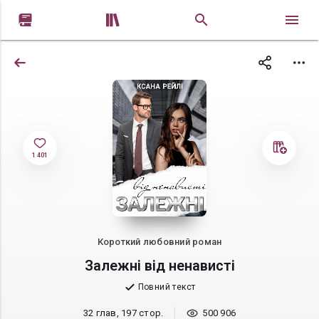


1 401
Короткий любовний роман
Залежні від ненависті
Повний текст
32 глав, 197 стор.
500 906