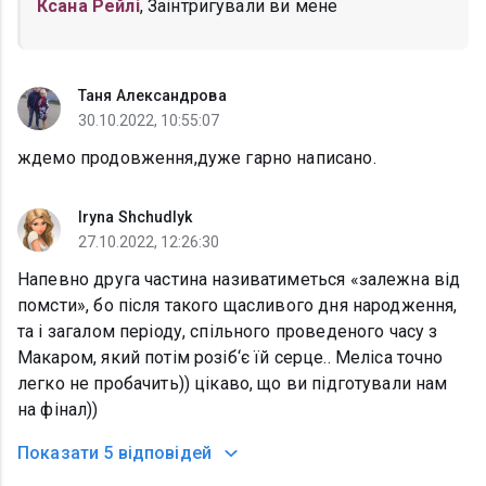
Ксана Рейлі
, Заінтригували ви мене
Таня Александрова
30.10.2022, 10:55:07
ждемо продовження,дуже гарно написано.
Iryna Shchudlyk
27.10.2022, 12:26:30
Напевно друга частина називатиметься «залежна від
помсти», бо після такого щасливого дня народження,
та і загалом періоду, спільного проведеного часу з
Макаром, який потім розіб‘є їй серце.. Меліса точно
легко не пробачить)) цікаво, що ви підготували нам
на фінал))
Показати
5 відповідей