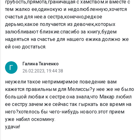
грубость,прямота,граничащая с хамством.и вместе с
тем жалко ее,одинокую и недолюбленную,хочется
счастья для нее.а сестра,конечно,редкое
дерьмо,какое получается из девочек,которых
залюбливают близкие.спасибо за книгу,будем
надеяться на счастье для нашего ежика.должно же
ей оно достаться.
Галина Ткаченко
26.02.2023, 19:44:38
неужели такое непримиримое поведение вам
кажется правильным для Мелиссы?у нее же не было
большой любви к сестре.она знала,что Макар любил
ее сестру.зачем же сейчас так гыркать все время на
него?хотелось бы чего-нибудь нового.этот прием
уже набил оскомину.
удачи!