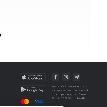
в
Увага! Сайт може містити
матеріали, не призначені
для перегляду особами,
які не досягли 18 років!