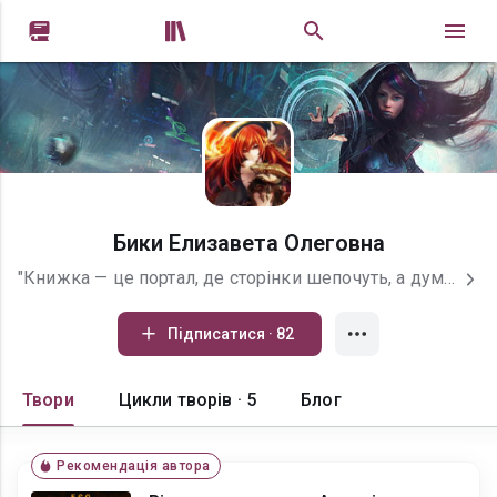


Бики Елизавета Олеговна
"Книжка — це портал, де сторінки шепочуть, а думки летять. У ній немає гравітації звичного світу — лише орбіти уяви, що ведуть туди, де ти ще не був, але завжди належав."
Підписатися · 82
Твори
Цикли творів · 5
Блог
Рекомендація автора