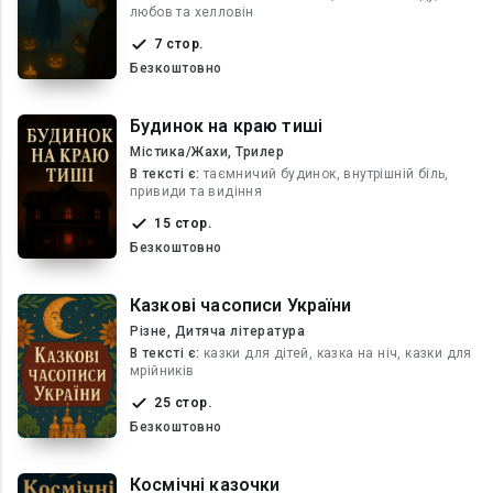
любов та хелловін
7 стор.
Безкоштовно
Будинок на краю тиші
Містика/Жахи, Трилер
В текcті є:
таємничий будинок, внутрішній біль,
привиди та видіння
15 стор.
Безкоштовно
Казкові часописи України
Різне, Дитяча література
В текcті є:
казки для дітей, казка на ніч, казки для
мрійників
25 стор.
Безкоштовно
Космічні казочки