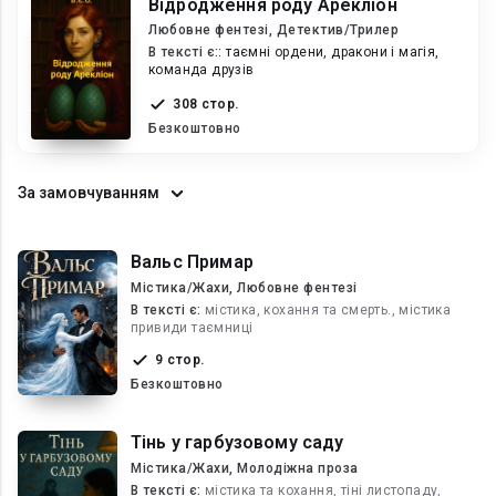
Відродження роду Арекліон
Любовне фентезі, Детектив/Трилер
В текcті є::
таємні ордени, дракони і магія,
команда друзів
308 стор.
Безкоштовно
За замовчуванням
Вальс Примар
Містика/Жахи, Любовне фентезі
В текcті є:
містика, кохання та смерть., містика
привиди таємниці
9 стор.
Безкоштовно
Тінь у гарбузовому саду
Містика/Жахи, Молодіжна проза
В текcті є:
містика та кохання, тіні листопаду,