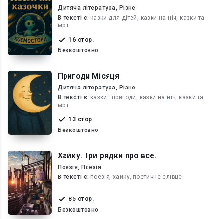
Дитяча література, Різне
В текcті є:
казки для дітей, казки на ніч, казки та
мрії
16 стор.
Безкоштовно
Пригоди Місяця
Дитяча література, Різне
В текcті є:
казки і пригоди, казки на ніч, казки та
мрії
13 стор.
Безкоштовно
Хайку. Три рядки про все.
Поезія, Поезія
В текcті є:
поезія, хайку, поетичне слівце
85 стор.
Безкоштовно