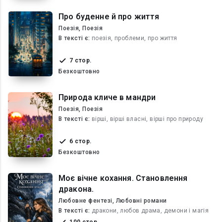
Про буденне й про життя
Поезія, Поезія
В текcті є:
поезія, проблеми, про життя
7 стор.
Безкоштовно
Природа кличе в мандри
Поезія, Поезія
В текcті є:
вірші, вірші власні, вірші про природу
6 стор.
Безкоштовно
Моє вічне кохання. Становлення
дракона.
Любовне фентезі, Любовні романи
В текcті є:
дракони, любов драма, демони і магія