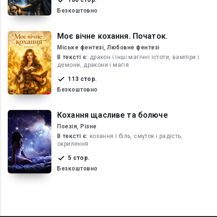
100 стор.
Безкоштовно
Моє вічне кохання. Початок.
Міське фентезі, Любовне фентезі
В текcті є:
дракон і інші магічні істоти, вампіри і
демони, дракони і магія
113 стор.
Безкоштовно
Кохання щасливе та болюче
Поезія, Різне
В текcті є:
кохання і біль, смуток і радість,
окрилення
5 стор.
Безкоштовно