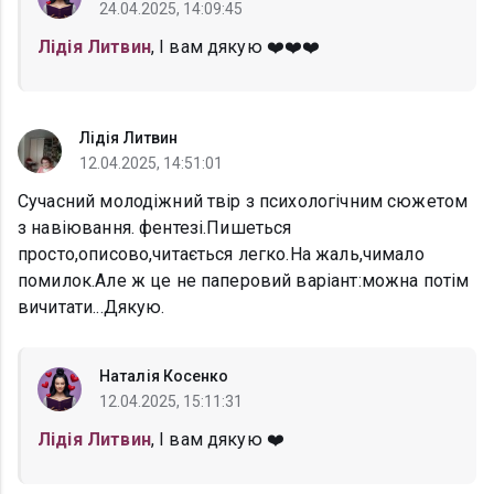
24.04.2025, 14:09:45
Лідія Литвин
, І вам дякую ❤️❤️❤️
Лідія Литвин
12.04.2025, 14:51:01
Сучасний молодіжний твір з психологічним сюжетом
з навіювання. фентезі.Пишеться
просто,описово,читається легко.На жаль,чимало
помилок.Але ж це не паперовий варіант:можна потім
вичитати...Дякую.
Наталія Косенко
12.04.2025, 15:11:31
Лідія Литвин
, І вам дякую ❤️