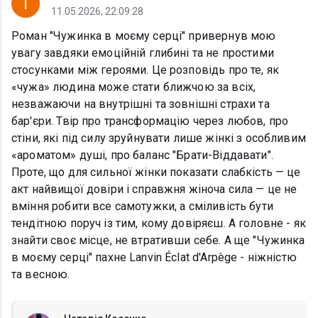
11.05.2026, 22:09:28
Роман "Чужинка в моєму серці" привернув мою
увагу завдяки емоційній глибині та не простими
стосунками між героями. Це розповідь про те, як
«чужа» людина може стати ближчою за всіх,
незважаючи на внутрішні та зовнішні страхи та
бар'єри. Твір про трансформацію через любов, про
стіни, які під силу зруйнувати лише жінкі з особливим
«ароматом» душі, про баланс "Брати-Віддавати".
Проте, що для сильної жінки показати слабкість — це
акт найвищої довіри і справжня жіноча сила — це не
вміння робити все самотужки, а сміливість бути
тендітною поруч із тим, кому довіряєш. А головне - як
знайти своє місце, не втративши себе. А ще "Чужинка
в моєму серці" пахне Lanvin Éclat d'Arpège - ніжністю
та весною.