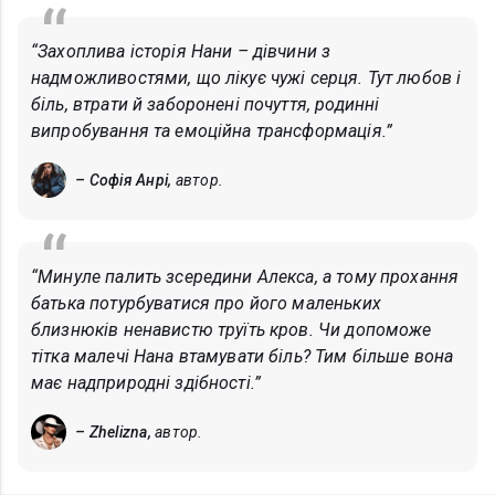
“Захоплива історія Нани – дівчини з
надможливостями, що лікує чужі серця. Тут любов і
біль, втрати й заборонені почуття, родинні
випробування та емоційна трансформація.”
– Софія Анрі,
автор.
“Минуле палить зсередини Алекса, а тому прохання
батька потурбуватися про його маленьких
близнюків ненавистю труїть кров. Чи допоможе
тітка малечі Нана втамувати біль? Тим більше вона
має надприродні здібності.”
– Zhelizna,
автор.