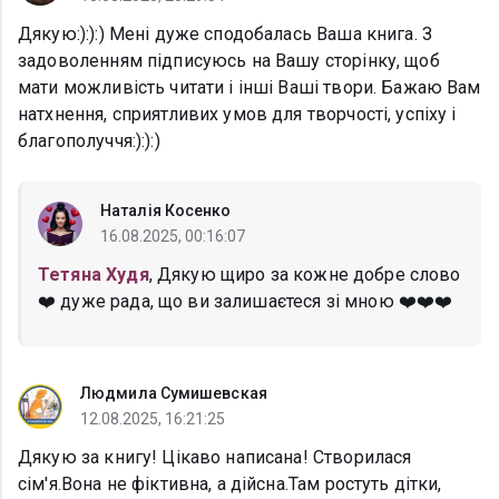
Дякую:):):) Мені дуже сподобалась Ваша книга. З
задоволенням підписуюсь на Вашу сторінку, щоб
мати можливість читати і інші Ваші твори. Бажаю Вам
натхнення, сприятливих умов для творчості, успіху і
благополуччя:):):)
Наталія Косенко
16.08.2025, 00:16:07
Тетяна Худя
, Дякую щиро за кожне добре слово
❤️ дуже рада, що ви залишаєтеся зі мною ❤️❤️❤️
Людмила Сумишевская
12.08.2025, 16:21:25
Дякую за книгу! Цікаво написана! Створилася
сім'я.Вона не фіктивна, а дійсна.Там ростуть дітки,