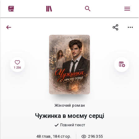


1 256
Жіночий роман
Чужинка в моєму серці
Повний текст
48 глав, 184 стор.
296 355