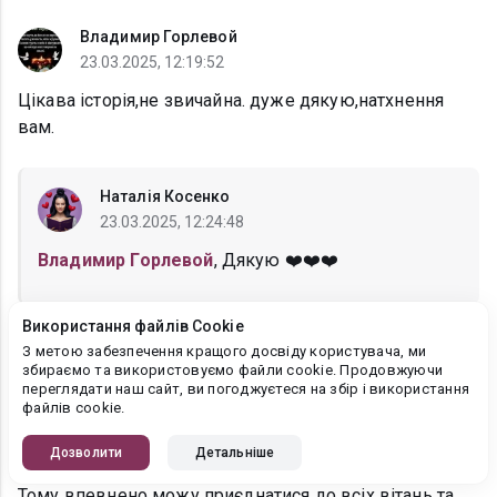
Владимир Горлевой
23.03.2025, 12:19:52
Цікава історія,не звичайна. дуже дякую,натхнення
вам.
Наталія Косенко
23.03.2025, 12:24:48
Владимир Горлевой
, Дякую ❤️❤️❤️
Використання файлів Cookie
З метою забезпечення кращого досвіду користувача, ми
Nataliya Parfenyuk
збираємо та використовуємо файли cookie. Продовжуючи
04.03.2025, 04:13:08
переглядати наш сайт, ви погоджуєтеся на збір і використання
файлів cookie.
Прочитала декілька крайніх відгуків і зрозуміла, що
мої відчуття нічим не відрізняються. Я теж отримала
Дозволити
Детальніше
надзвичайне враження від цієї дивовижної історії!
Тому впевнено можу приєднатися до всіх вітань та