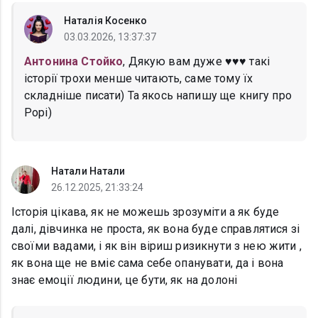
Наталія Косенко
03.03.2026, 13:37:37
Антонина Стойко
, Дякую вам дуже ♥️♥️♥️ такі
історії трохи менше читають, саме тому їх
складніше писати) Та якось напишу ще книгу про
Рорі)
Натали Натали
26.12.2025, 21:33:24
Історія цікава, як не можешь зрозуміти а як буде
далі, дівчинка не проста, як вона буде справлятися зі
своїми вадами, і як він віриш ризикнути з нею жити ,
як вона ще не вміє сама себе опанувати, да і вона
знає емоції людини, це бути, як на долоні