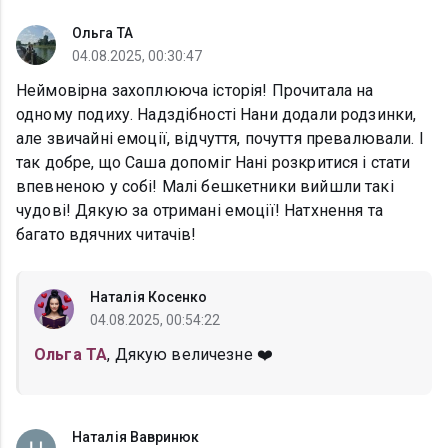
Ольга ТА
04.08.2025, 00:30:47
Неймовірна захоплююча історія! Прочитала на
одному подиху. Надздібності Нани додали родзинки,
але звичайні емоції, відчуття, почуття превалювали. І
так добре, що Саша допоміг Нані розкритися і стати
впевненою у собі! Малі бешкетники вийшли такі
чудові! Дякую за отримані емоції! Натхнення та
багато вдячних читачів!
Наталія Косенко
04.08.2025, 00:54:22
Ольга ТА
, Дякую величезне ❤️
Наталія Вавринюк