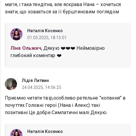
магія, і така тендітна, але яскрава Нана — хочеться
знати, що ховається за її бурштиновим поглядом
Наталія Косенко
01.05.2025, 18:15:01
Ліна Ольжич
, Дякую ❤️❤️❤️ Неймовірно
глибокий коментар ❤️
Лідія Литвин
24.04.2025, 14:06:25
Приємно читати твір,особливо ретельне "копання" в
почуттях.Головні герої (Нана і Алекс) такі
позитивні.Це добре.Симпатичні малі Дякую.
Наталія Косенко