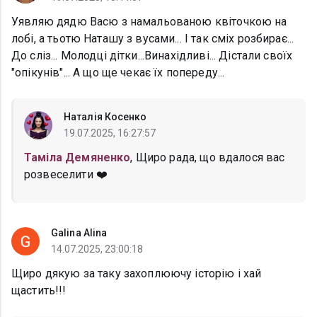
Уявляю дядю Васю з намальованою квіточкою на
лобі, а тьотю Наташу з вусами... І так сміх розбирає...
До сліз... Молодці дітки...Винахідливі... Дістали своїх
"опікунів"... А що ще чекає їх попереду...
Наталія Косенко
19.07.2025, 16:27:57
Таміла Демяненко
, Щиро рада, що вдалося вас
розвеселити ❤️
Galina Alina
14.07.2025, 23:00:18
Щиро дякую за таку захоплюючу історію і хай
щастить!!!