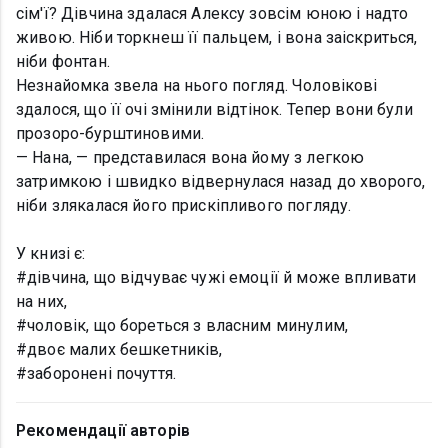
сім'ї? Дівчина здалася Алексу зовсім юною і надто
живою. Ніби торкнеш її пальцем, і вона заіскриться,
ніби фонтан.
Незнайомка звела на нього погляд. Чоловікові
здалося, що її очі змінили відтінок. Тепер вони були
прозоро-бурштиновими.
— Нана, — представилася вона йому з легкою
затримкою і швидко відвернулася назад до хворого,
ніби злякалася його прискіпливого погляду.
У книзі є:
#дівчина, що відчуває чужі емоції й може впливати
на них,
#чоловік, що бореться з власним минулим,
#двоє малих бешкетників,
#заборонені почуття.
Рекомендації авторів