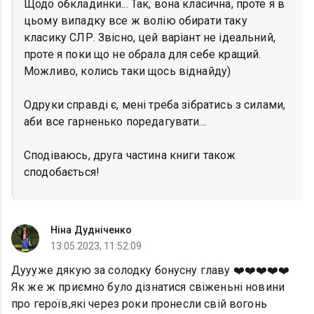
Щодо обкладинки... Так, вона класична, проте я в
цьому випадку все ж волію обирати таку
класику СЛР. Звісно, цей варіант не ідеальний,
проте я поки що не обрала для себе кращий.
Можливо, колись таки щось віднайду)
Одруки справді є, мені треба зібратись з силами,
аби все гарненько поредагувати...
Сподіваюсь, друга частина книги також
сподобається!
Ніна Дудніченко
13.05.2023, 11:52:09
Дуууже дякую за солодку бонусну главу ❤️❤️❤️❤️❤️
Як же ж приємно було дізнатися свіженьні новини
про героїв,які через роки пронесли свій вогонь