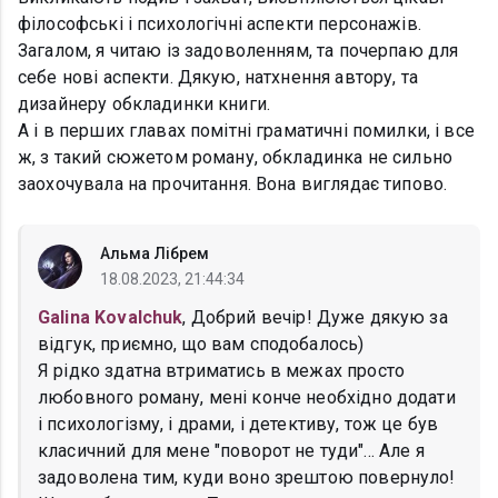
філософські і психологічні аспекти персонажів.
Загалом, я читаю із задоволенням, та почерпаю для
себе нові аспекти. Дякую, натхнення автору, та
дизайнеру обкладинки книги.
А і в перших главах помітні граматичні помилки, і все
ж, з такий сюжетом роману, обкладинка не сильно
заохочувала на прочитання. Вона виглядає типово.
Альма Лібрем
18.08.2023, 21:44:34
Galina Kovalchuk
, Добрий вечір! Дуже дякую за
відгук, приємно, що вам сподобалось)
Я рідко здатна втриматись в межах просто
любовного роману, мені конче необхідно додати
і психологізму, і драми, і детективу, тож це був
класичний для мене "поворот не туди"... Але я
задоволена тим, куди воно зрештою повернуло!