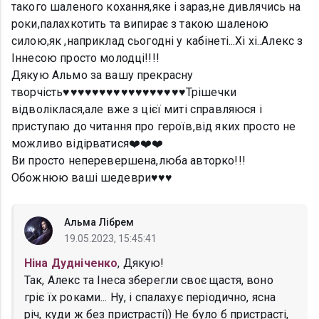
такого шаленого кохання,яке і зараз,не дивлячись на
роки,палахкотить та випирає з такою шаленою
силою,як ,наприклад сьогодні у кабінеті...Хі хі..Алекс з
Іннесою просто молодці!!!!
Дякую Альмо за вашу прекрасну
творчість♥️♥️♥️♥️♥️♥️♥️♥️♥️♥️♥️♥️♥️♥️♥️♥️♥️Трішечки
відволіклася,але вже з цієї миті справляюся і
приступаю до читання про героїв,від яких просто не
можливо відірватися❤️❤️❤️
Ви просто неперевершена,люба авторко!!!
Обожнюю ваші шедеври♥️♥️♥️
Альма Лібрем
19.05.2023, 15:45:41
Ніна Дудніченко
, Дякую!
Так, Алекс та Інеса зберегли своє щастя, воно
гріє їх роками... Ну, і спалахує періодично, ясна
річ, куди ж без пристрасті)) Не було б пристрасті,