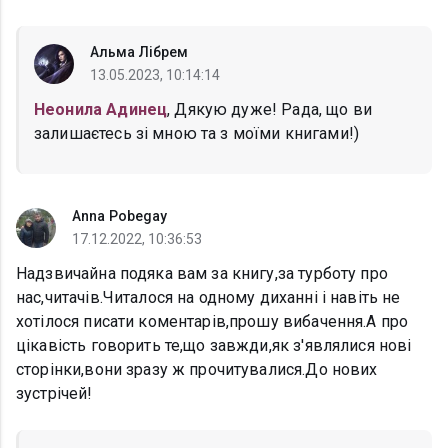
Альма Лібрем
13.05.2023, 10:14:14
Неонила Адинец
, Дякую дуже! Рада, що ви
залишаєтесь зі мною та з моїми книгами!)
Anna Pobegay
17.12.2022, 10:36:53
Надзвичайна подяка вам за книгу,за турботу про
нас,читачів.Читалося на одному диханні і навіть не
хотілося писати коментарів,прошу вибачення.А про
цікавість говорить те,що завжди,як з'являлися нові
сторінки,вони зразу ж прочитувалися.До нових
зустрічей!