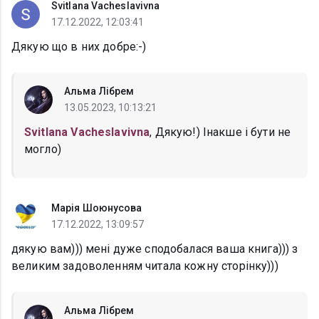
Svitlana Vacheslavivna
17.12.2022, 12:03:41
Дякую що в них добре:-)
Альма Лібрем
13.05.2023, 10:13:21
Svitlana Vacheslavivna
, Дякую!) Інакше і бути не
могло)
Марія Шоюнусова
17.12.2022, 13:09:57
дякую вам))) мені дуже сподобалася ваша книга))) з
великим задоволенням читала кожну сторінку)))
Альма Лібрем