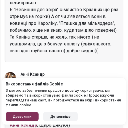
невиправно.
В "Невинній для звіра" сімейство Кразіних ще раз
отримує на горіхи) А от чи з'являться вони в
новинці про Кароліну, "Пташка для мільярдера",
побачимо, я ще не знаю, куди там діло поверне))
Та Каніна-старша, на жаль, так нічого і не
усвідомила, це з бонусу-епілогу (свіженького,
сьогодні опублікованого) добре видно((
Анні Ксандр
17.12.2022, 13:44:10
Використання файлів Cookie
Вітаю з завершенням!!! Рада за Алекса!!
З метою забезпечення кращого досвіду користувача, ми
збираємо та використовуємо файли cookie. Продовжуючи
переглядати наш сайт, ви погоджуєтеся на збір і використання
файлів cookie.
Альма Лібрем
13.05.2023, 10:10:45
Дозволити
Детальніше
Анні Ксандр
, Щиро дякую!)