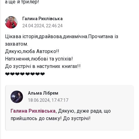
а ще й трилер!
Галина Рихлівська
24.04.2024, 22:46:24
Цікава історія,драйвова,динамічна.Прочитана із
захватом.
Дякую,люба Авторко!!
Натхнення,любові та успіхів!
До зустрічі в наступних книгах!!
❤️❤️❤️❤️❤️❤️❤️❤️
Альма Лібрем
18.06.2024, 17:47:17
Галина Рихлівська
, Дякую, дуже рада, що
прийшлось до смаку! До зустрічі!