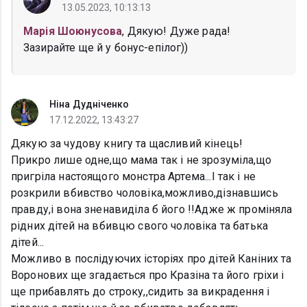
13.05.2023, 10:13:13
Марія Шоюнусова
, Дякую! Дуже рада!
Зазирайте ще й у бонус-епілог))
Ніна Дудніченко
17.12.2022, 13:43:27
Дякую за чудову книгу та щасливий кінець!
Прикро лише одне,що мама так і не зрозуміла,що
пригріла настоящого монстра Артема...І так і не
розкрили вбивство чоловіка,можливо,дізнавшись
правду,і вона зненавиділа б його !!Адже ж проміняла
рідних дітей на вбивцю свого чоловіка та батька
дітей...
Можливо в послідуючих історіях про дітей Каніних та
Воронових ще згадається про Кразіна та його гріхи і
ще прибавлять до строку,,сидить за викрадення і