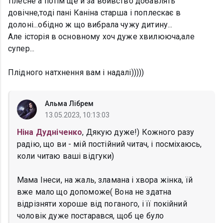
тілесне а потім ще й за вбивство добавлять
довічне,тоді пані Каніна старша і поплескає в
долоні...обідно ж що вибрала чужу дитину...
Але історія в основному хоч дуже хвилююча,але
супер...
Плідного натхнення вам і надалі)))))
Альма Лібрем
13.05.2023, 10:13:03
Ніна Дудніченко
, Дякую дуже!) Кожного разу
радію, що ви - мій постійний читач, і посміхаюсь,
коли читаю ваші відгуки)
Мама Інеси, на жаль, зламана і хвора жінка, їй
вже мало що допоможе( Вона не здатна
відрізняти хороше від поганого, і її покійний
чоловік дуже постарався, щоб це було