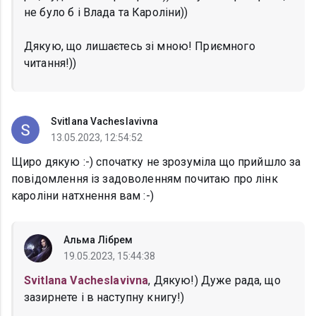
не було б і Влада та Кароліни))
Дякую, що лишаєтесь зі мною! Приємного
читання!))
Svitlana Vacheslavivna
13.05.2023, 12:54:52
Щиро дякую :-) спочатку не зрозуміла що прийшло за
повідомлення із задоволенням почитаю про лінк
кароліни натхнення вам :-)
Альма Лібрем
19.05.2023, 15:44:38
Svitlana Vacheslavivna
, Дякую!) Дуже рада, що
зазирнете і в наступну книгу!)