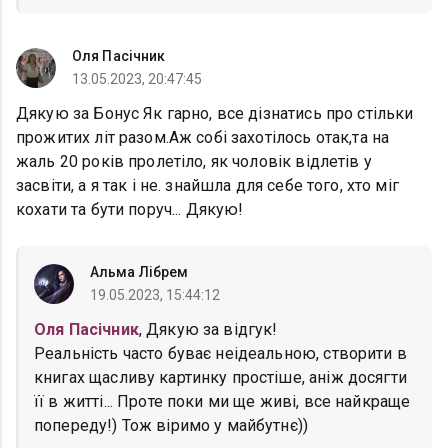
Оля Пасічник
13.05.2023, 20:47:45
Дякую за Бонус Як гарно, все дізнатись про стільки
прожитих літ разом.Аж собі захотілось отак,та на
жаль 20 років пролетіло, як чоловік відлетів у
засвіти, а я так і не. знайшла для себе того, хто міг
кохати та бути поруч... Дякую!
Альма Лібрем
19.05.2023, 15:44:12
Оля Пасічник
, Дякую за відгук!
Реальність часто буває неідеальною, створити в
книгах щасливу картинку простіше, аніж досягти
її в житті... Проте поки ми ще живі, все найкраще
попереду!) Тож віримо у майбутнє))