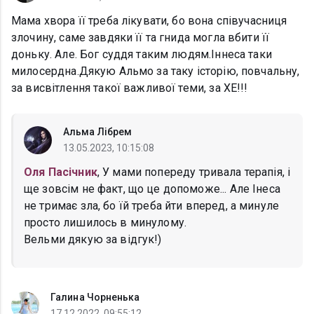
Мама хвора її треба лікувати, бо вона співучасниця
злочину, саме завдяки її та гнида могла вбити її
доньку. Але. Бог суддя таким людям.Іннеса таки
милосердна.Дякую Альмо за таку історію, повчальну,
за висвітлення такої важливої теми, за ХЕ!!!
Альма Лібрем
13.05.2023, 10:15:08
Оля Пасічник
, У мами попереду тривала терапія, і
ще зовсім не факт, що це допоможе... Але Інеса
не тримає зла, бо їй треба йти вперед, а минуле
просто лишилось в минулому.
Вельми дякую за відгук!)
Галина Чорненька
17.12.2022, 09:55:12