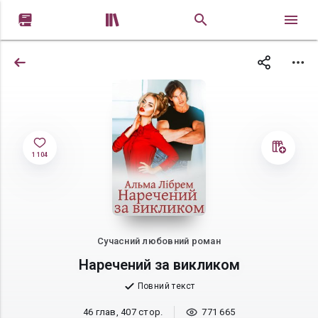


1 104
Сучасний любовний роман
Наречений за викликом
Повний текст
46 глав, 407 стор.
771 665