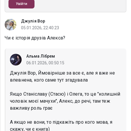
Увійти
Джулія Вор
05.01.2026, 22:40:23
Чи є історія друзів Алекса?
Альма Лібрем
06.01.2026, 00:50:15
Джулія Вор, Ймовірніше за все є, але я вже не
впевнена, кого саме тут згадувала
Якщо Станіславу (Стасю) і Олега, то це "колишній
чоловік моєї мачухи", Алекс, до речі, там теж
важливу роль грає
А якщо не вони, то підкажіть про кого мова, я
скажу, чи є книга)