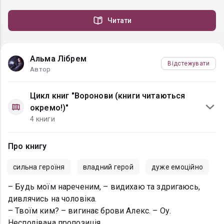
Читати
Альма Лібрем
Відстежувати
Автор
Цикл книг "Воронови (книги читаються
окремо!)"
4 книги
Про книгу
сильна героїня
владний герой
дуже емоційно
– Будь моїм нареченим, – видихаю та здригаюсь,
дивлячись на чоловіка.
– Твоїм ким? – вигинає брови Алекс. – Оу.
Несподівана пропозиція.