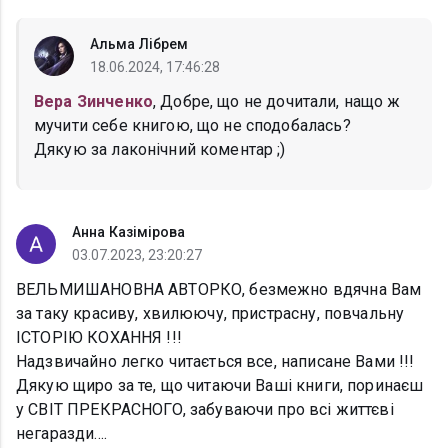
Альма Лібрем
18.06.2024, 17:46:28
Вера Зинченко
, Добре, що не дочитали, нащо ж
мучити себе книгою, що не сподобалась?
Дякую за лаконічний коментар ;)
Анна Казімірова
03.07.2023, 23:20:27
ВЕЛЬМИШАНОВНА АВТОРКО, безмежно вдячна Вам
за таку красиву, хвилюючу, пристрасну, повчальну
ІСТОРІЮ КОХАННЯ !!!
Надзвичайно легко читається все, написане Вами !!!
Дякую щиро за те, що читаючи Ваші книги, поринаєш
у СВІТ ПРЕКРАСНОГО, забуваючи про всі життєві
негаразди....