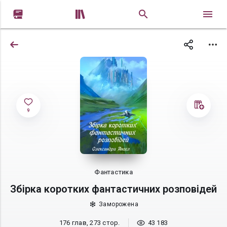


9
Фантастика
Збірка коротких фантастичних розповідей
Заморожена
176 глав, 273 стор.
43 183