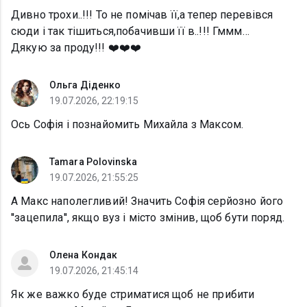
Дивно трохи..!!! То не помічав її,а тепер перевівся
сюди і так тішиться,побачивши її в..!!! Гммм…
Дякую за проду!!! ❤️❤️❤️
Ольга Діденко
19.07.2026, 22:19:15
Ось Софія і познайомить Михайла з Максом.
Tamara Polovinska
19.07.2026, 21:55:25
А Макс наполегливий! Значить Софія серйозно його
''зацепила'', якщо вуз і місто змінив, щоб бути поряд.
Олена Кондак
19.07.2026, 21:45:14
Як же важко буде стриматися щоб не прибити