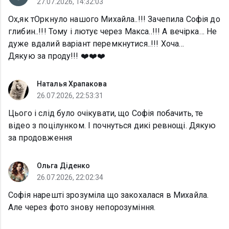
27.07.2026, 14:32:03
Ох,як тОркнуло нашого Михайла..!!! Зачепила Софія до
глибин..!!! Тому і лютує через Макса..!!! А вечірка… Не
дуже вдалий варіант перемкнутися..!!! Хоча…
Дякую за проду!!! ❤️❤️❤️
Наталья Храпакова
26.07.2026, 22:53:31
Цього і слід було очікувати, що Софія побачить, те
відео з поцілунком. І почнуться дикі ревнощі. Дякую
за продовження
Ольга Діденко
26.07.2026, 22:02:34
Софія нарешті зрозуміла що закохалася в Михайла.
Але через фото знову непорозуміння.