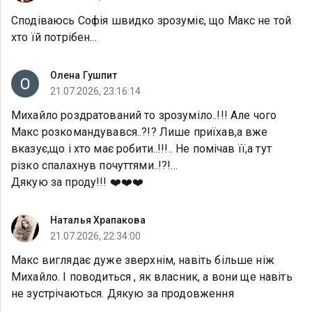
Сподіваюсь Софія швидко зрозуміє, що Макс не той
хто їй потрібен...
Олена Гушпит
21.07.2026, 23:16:14
Михайло роздратований то зрозуміло..!!! Але чого
Макс розкомандувався..?!? Лише приїхав,а вже
вказує,що і хто має робити..!!!.. Не помічав її,а тут
різко спалахнув почуттями..!?!…
Дякую за проду!!! ❤️❤️❤️
Наталья Храпакова
21.07.2026, 22:34:00
Макс виглядає дуже зверхнім, навіть більше ніж
Михайло. І поводиться , як власник, а вони ще навіть
не зустрічаються. Дякую за продовження