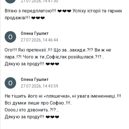
27.07.2026, 14:47:30
Вітаю з передплатою!!! ❤️❤️❤️ Успіху історії та гарних
продажів!!! ❤️❤️❤️
Олена Гушпит
27.07.2026, 14:46:44
Ого!!! Які претензії..!!! Що за…закиди..?!? Ви ж не
пара..!?! Чого ж ти ,Софіє,так розійшлася..?!?…
Дякую за проду!!! ❤️❤️❤️
Олена Гушпит
27.07.2026, 14:43:59
Не тішить його ні «пляшечка», ні увага іменинниці..!!!
Всі думки лише про Софію..!!!..
Оооо,і хто дзвонить..?!?…
Дякую за проду!!! ❤️❤️❤️