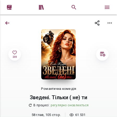


230
Романтична комедія
Зведені. Тільки ( не) ти
В процесі
:
регулярно оновлюється
58 глав, 105 стор.
61 531