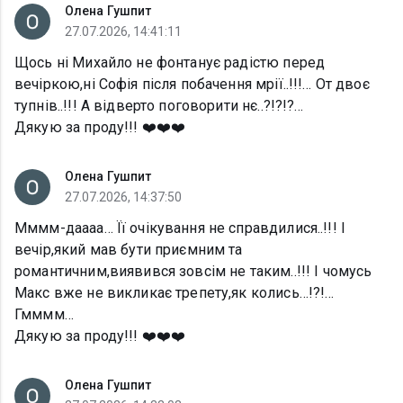
Олена Гушпит
27.07.2026, 14:41:11
Щось ні Михайло не фонтанує радістю перед
вечіркою,ні Софія після побачення мрії..!!!… От двоє
тупнів..!!! А відверто поговорити нє..?!?!?…
Дякую за проду!!! ❤️❤️❤️
Олена Гушпит
27.07.2026, 14:37:50
Мммм-даааа… Її очікування не справдилися..!!! І
вечір,який мав бути приємним та
романтичним,виявився зовсім не таким..!!! І чомусь
Макс вже не викликає трепету,як колись…!?!…
Гмммм…
Дякую за проду!!! ❤️❤️❤️
Олена Гушпит