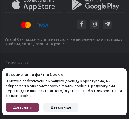
Увага! Сайт може містити матеріали, не призначені для перегляду
особами, які не досягли 18 років!
Privacy policy
Угода користувача
Використання файлів Cookie
Політика конфіденційності
З метою забезпечення кращого досвіду користувача, ми
збираємо та використовуємо файли cookie. Продовжуючи
Правила публікації авторського контенту
переглядати наш сайт, ви погоджуєтеся на збір і використання
файлів cookie.
PR-вiддiл: pr@booknet.com
Дозволити
Детальніше
© 2026 Booknet. Всі права захищено.
Narva mnt 5, Tallinn 10117, Естонія