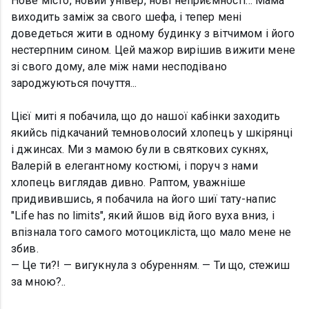
Нове місто, новий універ, нові неприємності... Мама
виходить заміж за свого шефа, і тепер мені
доведеться жити в одному будинку з вітчимом і його
нестерпним сином. Цей мажор вирішив вижити мене
зі свого дому, але між нами несподівано
зароджуються почуття...
Цієї миті я побачила, що до нашої кабінки заходить
якийсь підкачаний темноволосий хлопець у шкірянці
і джинсах. Ми з мамою були в святкових сукнях,
Валерій в елегантному костюмі, і поруч з нами
хлопець виглядав дивно. Раптом, уважніше
придивившись, я побачила на його шиї тату-напис
"Life has no limits", який йшов від його вуха вниз, і
впізнала того самого мотоцикліста, що мало мене не
збив.
— Це ти?! — вигукнула з обуренням. — Ти що, стежиш
за мною?..