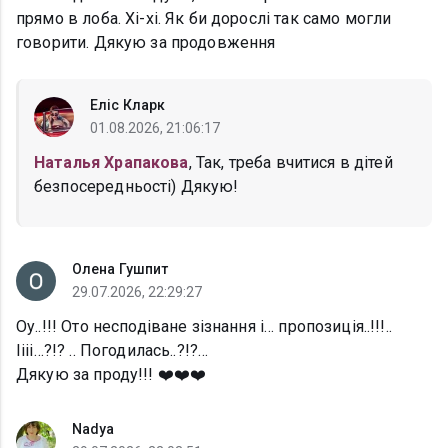
прямо в лоба. Хі-хі. Як би дорослі так само могли
говорити. Дякую за продовження
Еліс Кларк
01.08.2026, 21:06:17
Наталья Храпакова
, Так, треба вчитися в дітей
безпосередньості) Дякую!
Олена Гушпит
29.07.2026, 22:29:27
Оу..!!! Ото несподіване зізнання і… пропозиція..!!!..
Іііі…?!? .. Погодилась..?!?…
Дякую за проду!!! ❤️❤️❤️
Nadya