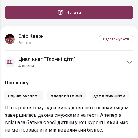
Читати
Еліс Кларк
Відстежувати
Автор
Цикл книг "Таємні діти"
4 книги
Про книгу
перше кохання
владний герой
дуже емоційно
П'ять років тому одна випадкова ніч з незнайомцем
завершилась двома смужками на тесті. А тепер я
впізнала батька своєї дитини у конкуренті, який має
на меті розвалити мій невеличкий бізнес...