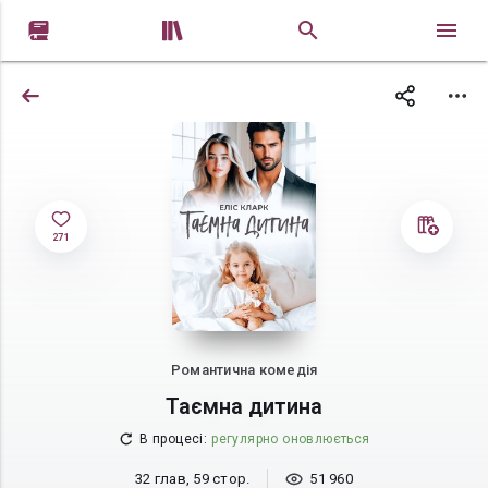


271
Романтична комедія
Таємна дитина
В процесі
:
регулярно оновлюється
32 глав, 59 стор.
51 960