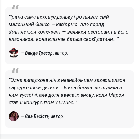
“Ірина сама виховує доньку і розвиває свій
маленький бізнес — кав'ярню. Але поряд
з'являється конкурент — великий ресторан, і в його
власникові вона впізнає батька своєї дитини...”
– Ванда Трезор,
автор.
“Одна випадкова ніч з незнайомцем завершилася
народженням дитини... Ірина більше не шукала з
ним зустрічі, але доля звела їх знову, коли Мирон
став її конкурентом у бізнесі.”
– Єва Басіста,
автор.