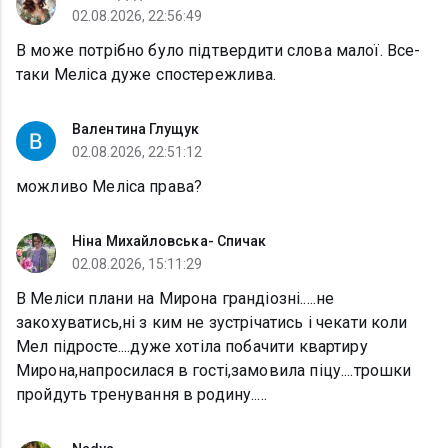
02.08.2026, 22:56:49
В може потрібно було підтвердити слова малої. Все-
таки Меліса дуже спостережлива.
Валентина Глущук
02.08.2026, 22:51:12
можливо Меліса права?
Ніна Михайловська- Спичак
02.08.2026, 15:11:29
В Меліси плани на Мирона грандіозні.....не
закохуватись,ні з ким не зустрічатись і чекати коли
Мел підросте....дуже хотіла побачити квартиру
Мирона,напросилася в гості,замовила піцу....трошки
пройдуть тренування в родину.....