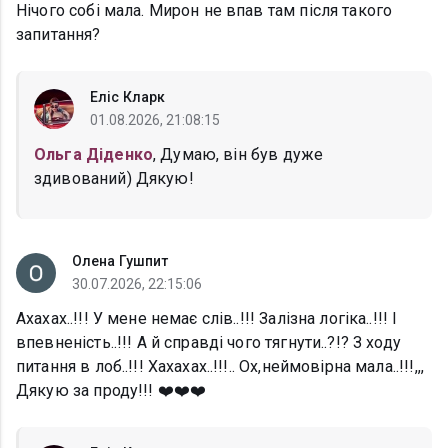
Нічого собі мала. Мирон не впав там після такого
запитання?
Еліс Кларк
01.08.2026, 21:08:15
Ольга Діденко
, Думаю, він був дуже
здивований) Дякую!
Олена Гушпит
30.07.2026, 22:15:06
Ахахах..!!! У мене немає слів..!!! Залізна логіка..!!! І
впевненість..!!! А й справді чого тягнути..?!? З ходу
питання в лоб..!!! Хахахах..!!!.. Ох,неймовірна мала..!!!,,,
Дякую за проду!!! ❤️❤️❤️