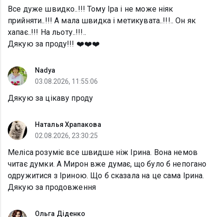
Все дуже швидко..!!! Тому Іра і не може ніяк
прийняти..!!! А мала швидка і метикувата..!!!.. Он як
хапає..!!! На льоту..!!!..
Дякую за проду!!! ❤️❤️❤️
Nadya
03.08.2026, 11:55:06
Дякую за цікаву проду
Наталья Храпакова
02.08.2026, 23:30:25
Меліса розуміє все швидше ніж Ірина. Вона немов
читає думки. А Мирон вже думає, що було б непогано
одружитися з Іриною. Що б сказала на це сама Ірина.
Дякую за продовження
Ольга Діденко