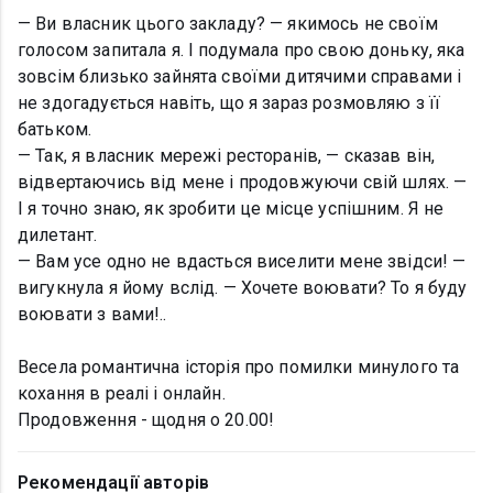
— Ви власник цього закладу? — якимось не своїм
голосом запитала я. І подумала про свою доньку, яка
зовсім близько зайнята своїми дитячими справами і
не здогадується навіть, що я зараз розмовляю з її
батьком.
— Так, я власник мережі ресторанів, — сказав він,
відвертаючись від мене і продовжуючи свій шлях. —
І я точно знаю, як зробити це місце успішним. Я не
дилетант.
— Вам усе одно не вдасться виселити мене звідси! —
вигукнула я йому вслід. — Хочете воювати? То я буду
воювати з вами!..
Весела романтична історія про помилки минулого та
кохання в реалі і онлайн.
Продовження - щодня о 20.00!
Рекомендації авторів