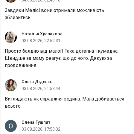
04.08.2026, 02:40:18
Завдяки Мелісі вони отримали можливість
зблизитись...
Наталья Храпакова
03.08.2026, 22:52:31
Просто балдію від малої! Така дотепна і кумедна.
Швидше за маму реагує, що до чого. Дякую за
продовження
Ольга Діденко
03.08.2026, 21:53:44
Виглядають як справжня родина. Мала добивається
всього.
Олена Гушпит
03.08.2026, 17:53:32