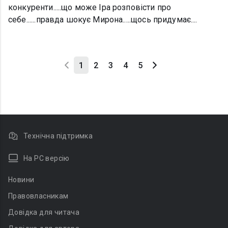
конкуренти.....що може Іра розповісти про
себе......правда шокує Мирона.....щось придумає....
1
2
3
4
5
Технічна підтримка
На PC версію
Новини
Правовласникам
Довідка для читача