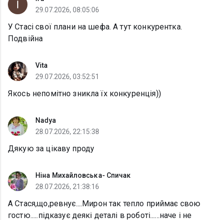
29.07.2026, 08:05:06
У Стасі свої плани на шефа. А тут конкурентка.
Подвійна
Vita
29.07.2026, 03:52:51
Якось непомітно зникла їх конкуренція))
Nadya
28.07.2026, 22:15:38
Дякую за цікаву проду
Ніна Михайловська- Спичак
28.07.2026, 21:38:16
А Стася,що,ревнує....Мирон так тепло приймає свою
гостю.....підказує деякі деталі в роботі......наче і не