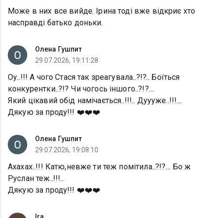
Може в них все вийде. Ірина тоді вже відкриє хто
насправді батько доньки.
Олена Гушпит
29.07.2026, 19:11:28
Оу..!!! А чого Стася так зреагувала..?!?.. Боїться
конкурентки..?!? Чи чогось іншого..?!?…
Який цікавий обід намічається..!!!.. Дуууже..!!!…
Дякую за проду!!! ❤️❤️❤️
Олена Гушпит
29.07.2026, 19:08:10
Ахахах..!!! Катю,невже ти теж помітила..?!?… Бо ж
Руслан теж..!!!..
Дякую за проду!!! ❤️❤️❤️
Ira