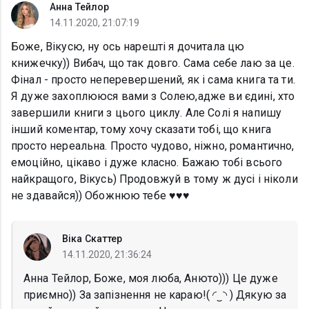
Анна Тейлор
14.11.2020, 21:07:19
Боже, Вікусю, ну ось нарешті я дочитала цю
книжечку)) Вибач, що так довго. Сама себе лаю за це.
Фінал - просто неперевершений, як і сама книга та ти.
Я дуже захоплююся вами з Солею,адже ви єдині, хто
завершили книги з цього циклу. Але Солі я напишу
інший коментар, тому хочу сказати тобі, що книга
просто нереальна. Просто чудово, ніжно, романтично,
емоційно, цікаво і дуже класно. Бажаю тобі всього
найкращого, Вікусь) Продовжуй в тому ж дусі і ніколи
не здавайся)) Обожнюю тебе ♥️♥️♥️
Віка Скаттер
14.11.2020, 21:36:24
Анна Тейлор, Боже, моя люба, Анюто))) Це дуже
приємно)) За запізнення не караю!( ◜‿◝ ) Дякую за