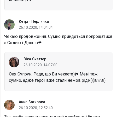
Кетрін Перлинка
26.10.2020, 14:04:04
Чекаю продовження. Сумно прийдеться попрощатися
з Солею і Данею❤
Віка Скаттер
26.10.2020, 14:07:00
Оля Супрун, Рада, що Ви чекаєте))♥️ Мені теж
сумно, адже герої вже стали немов рідні)(≧▽≦)
Анна Багирова
26.10.2020, 12:52:40
Так, люба, сподіваюся, що мої улюбленці будуть