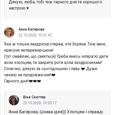
Дякую, люба, тобі теж гарного дня та хорошого
настрою ♥️
Анна Багирова
22.10.2020, 10:31:42
Яка ж тільки заздрісна стерва, ота Зоряна. Теж мені,
красуня неперевершена!
(тут смайлик, що сміється) Треба якесь інтерв'ю дати
всім хлопцям, та закрити роти всім заздрісникам!
Сонечко, дякую за сьогоднішню главу ❤️ Дуже
чекаю на продовження!❤️
Гарного дня!❤️❤️❤️
Віка Скаттер
22.10.2020, 10:33:17
Анна Багирова, Цікава ідея))) Хлопцям і справді