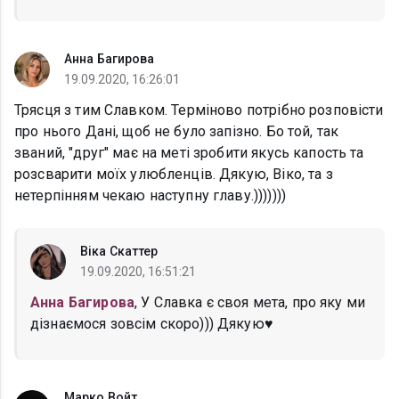
Анна Багирова
19.09.2020, 16:26:01
Трясця з тим Славком. Терміново потрібно розповісти
про нього Дані, щоб не було запізно. Бо той, так
званий, "друг" має на меті зробити якусь капость та
розсварити моїх улюбленців. Дякую, Віко, та з
нетерпінням чекаю наступну главу.)))))))
Віка Скаттер
19.09.2020, 16:51:21
Анна Багирова
, У Славка є своя мета, про яку ми
дізнаємося зовсім скоро))) Дякую♥️
Марко Войт