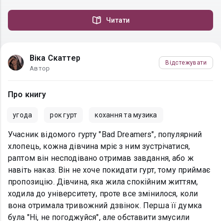
Читати
Віка Скаттер
Відстежувати
Автор
Про книгу
угода
рок гурт
кохання та музика
Учасник відомого гурту "Bad Dreamers", популярний
хлопець, кожна дівчина мріє з ним зустрічатися,
раптом він несподівано отримав завдання, або ж
навіть наказ. Він не хоче покидати гурт, тому приймає
пропозицію. Дівчина, яка жила спокійним життям,
ходила до університету, проте все змінилося, коли
вона отримала тривожний дзвінок. Перша її думка
була "Ні, не погоджуйся", але обставити змусили