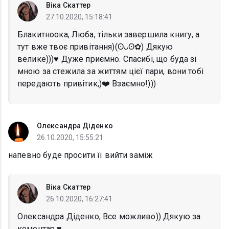
Віка Скаттер
27.10.2020, 15:18:41
Блакитноока, Люба, тільки завершила книгу, а
тут вже твоє привітання)(ʘᴗʘ✿) Дякую
велике)))♥️ Дуже приємно. Спасибі, що буда зі
мною за стежила за життям цієї пари, вони тобі
передають привітик;)❤️ Взаємно!)))
Олександра Діденко
26.10.2020, 15:55:21
напевно буде просити її вийти заміж
Віка Скаттер
26.10.2020, 16:27:41
Олександра Діденко, Все можливо)) Дякую за
коментар ♥️