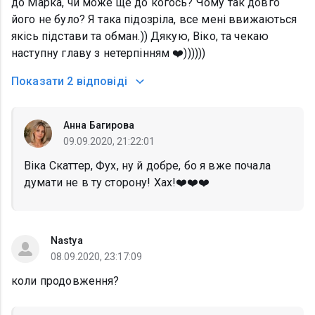
до Марка, чи може ще до когось? Чому так довго
його не було? Я така підозріла, все мені ввижаються
якісь підстави та обман.)) Дякую, Віко, та чекаю
наступну главу з нетерпінням ❤️))))))
Показати
2 відповіді
Анна Багирова
09.09.2020, 21:22:01
Віка Скаттер, Фух, ну й добре, бо я вже почала
думати не в ту сторону! Хах!❤️❤️❤️
Nastya
08.09.2020, 23:17:09
коли продовження?