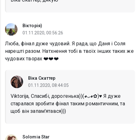
Вікторія)
01.11.2020, 00:56:26
Люба, фінал дуже чудовий. Я рада, що Даня і Соля
нарешті разом. Натхнення тобі в твоїх інших таких же
чудових творах ❤️❤️❤️
Віка Скаттер
01.11.2020, 08:44:05
Viktorija, Спасибі, дорогенька))(◕ᴗ◕✿)♥️ Я дуже
старалася зробити фінал таким романтичним, та
щоб він запам'ятався)))
Solomia Star