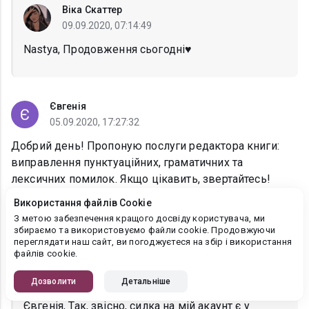
Віка Скаттер
09.09.2020, 07:14:49
Nastya, Продовження сьогодні♥️
Євгенія
05.09.2020, 17:27:32
Добрий день! Пропоную послуги редактора книги:
виправлення пунктуаційних, граматичних та
лексичних помилок. Якщо цікавить, звертайтесь!
Буду рада співпраці!
Використання файлів Cookie
З метою забезпечення кращого досвіду користувача, ми
Показати
3 відповіді
збираємо та використовуємо файли cookie. Продовжуючи
переглядати наш сайт, ви погоджуєтеся на збір і використання
файлів cookie.
Віка Скаттер
Дозволити
Детальніше
05.09.2020, 21:16:05
Євгенія, Так, звісно, силка на мій акаунт є у