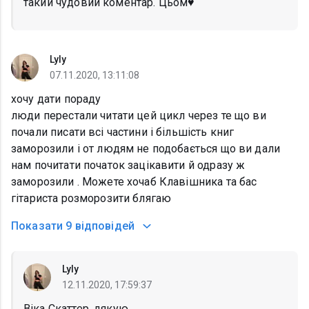
такий чудовий коментар. Цьом♥️
Lyly
07.11.2020, 13:11:08
хочу дати пораду
люди перестали читати цей цикл через те що ви
почали писати всі частини і більшість книг
заморозили і от людям не подобається що ви дали
нам почитати початок зацікавити й одразу ж
заморозили . Можете хочаб Клавішника та бас
гітариста розморозити блягаю
Показати
9 відповідей
Lyly
12.11.2020, 17:59:37
Віка Скаттер, дякую