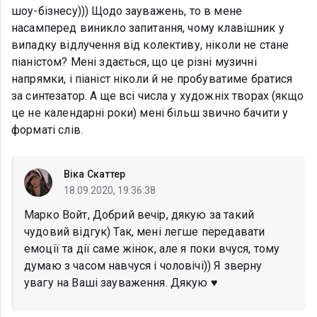
шоу-бізнесу))) Щодо зауважень, то в мене
насамперед виникло запитання, чому клавішник у
випадку відлучення від колективу, ніколи не стане
піаністом? Мені здається, що це різні музичні
напрямки, і піаніст ніколи й не пробуватиме братися
за синтезатор. А ще всі числа у художніх творах (якщо
це не календарні роки) мені більш звично бачити у
форматі слів.
Віка Скаттер
18.09.2020, 19:36:38
Марко Войт, Добрий вечір, дякую за такий
чудовий відгук) Так, мені легше передавати
емоції та дії саме жінок, але я поки вчуся, тому
думаю з часом навчуся і чоловічі)) Я зверну
увагу на Ваші зауваження. Дякую ♥️