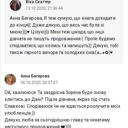
Віка Скаттер
13.10.2020, 21:36:44
Анна Багирова, Я теж сумую, що книга доходити
до кінця(( Дуже дякую, що весь час була зі
мною)))♥️ Цілую))) Мені теж шкода, що інші
дівчата не пишуть продовження ( Проте будемо
сподіватися, що колись та напишуть)) Дякую, тобі
також гарного вечора та солодких снів(◕ᴗ◕✿)♥️
Анна Багирова
06.10.2020, 20:37:07
Ой, хвилююся. Та заздрісна Зоряна буде знову
клеїтись до Дані? Підла дівчина, якраз під стать
Славкові. Сподіваюся їм не вдасться розлучити моїх
улюбленців.))
Дякую, люба за сьогоднішню главу та чекатиму
наступного продовження.❤️))))