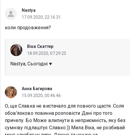
Nastya
17.09.2020, 22:16:31
коли продовження?
Віка Скаттер
18.09.2020, 07:29:25
Nastya, Сьогодні ♥️
Анна Багирова
15.09.2020, 00:46:46
О, ще Славка не вистачало для повного щастя. Соля
обов'язково повинна розповісти Дані про того
причепу. Бо Може влипнути в неприємність, яку без
сумніву підлаштує Славко.)) Мила Віка, не розбивай
мою улюблену пару. Дякую та чекаю на