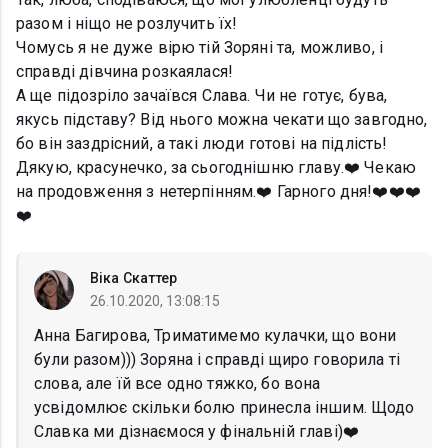
разом і ніщо не розлучить їх!
Чомусь я не дуже вірю тій Зоряні та, можливо, і
справді дівчина розкаялася!
А ще підозріло зачаївся Слава. Чи не готує, бува,
якусь підставу? Від нього можна чекати що завгодно,
бо він заздрісний, а такі люди готові на підлість!
Дякую, красунечко, за сьогоднішню главу.❤️ Чекаю
на продовження з нетерпінням.❤️ Гарного дня!❤️❤️❤️
❤️
Віка Скаттер
26.10.2020, 13:08:15
Анна Багирова, Триматимемо кулачки, що вони
були разом))) Зоряна і справді щиро говорила ті
слова, але їй все одно тяжко, бо вона
усвідомлює скільки болю принесла іншим. Щодо
Славка ми дізнаємося у фінальній главі)❤️