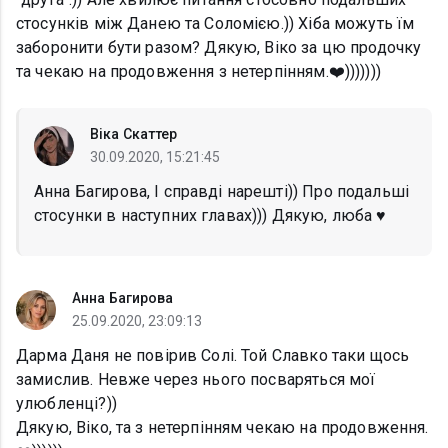
стосунків між Данею та Соломією.)) Хіба можуть їм
заборонити бути разом? Дякую, Віко за цю продочку
та чекаю на продовження з нетерпінням.❤️)))))))
Віка Скаттер
30.09.2020, 15:21:45
Анна Багирова, І справді нарешті)) Про подальші
стосунки в наступних главах))) Дякую, люба ♥️
Анна Багирова
25.09.2020, 23:09:13
Дарма Даня не повірив Солі. Той Славко таки щось
замислив. Невже через нього посваряться мої
улюбленці?))
Дякую, Віко, та з нетерпінням чекаю на продовження.