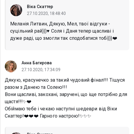
Віка Скаттер
27.10.2020, 18:48:40
Меланія Литвин, Дякую, Мел, твої відгуки -
суцільний рай)))♥️ Соля і Даня тепер щасливі і
дуже раді, що змогли так сподобатися тобі)))❤️
Анна Багирова
27.10.2020, 17:34:09
Дякую, красунечко за такий чудовий фінал!!! Тішуся
разом з Данею та Солею!!!
Вони щасливі, закохані, заручені, що іще потрібно для
щастя!!!✨❤️
Обіймаю тебе і чекаю наступні шедеври від Віки
Скаттер!❤️❤️❤️ Гарного настрою!✨✨✨