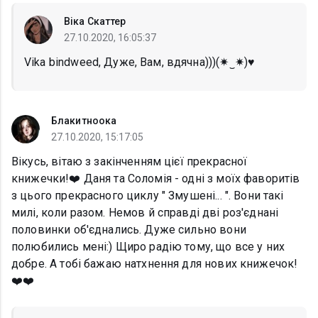
Віка Скаттер
27.10.2020, 16:05:37
Vika bindweed, Дуже, Вам, вдячна)))(✷‿✷)♥️
Блакитноока
27.10.2020, 15:17:05
Вікусь, вітаю з закінченням цієї прекрасної
книжечки!❤️ Даня та Соломія - одні з моїх фаворитів
з цього прекрасного циклу " Змушені... ". Вони такі
милі, коли разом. Немов й справді дві роз'єднані
половинки об'єднались. Дуже сильно вони
полюбились мені:) Щиро радію тому, що все у них
добре. А тобі бажаю натхнення для нових книжечок!
❤️❤️