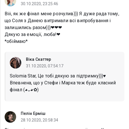
30.10.2020, 23:25:46
Вііі, як же фінал мене розчулив))) Я дуже рада тому,
що Соля з Данею витримали всі випробування і
залишились разом)))❤❤❤
Дякую за емоції, люба!❤
*обіймаю*
Віка Скаттер
31.10.2020, 07:54:17
Solomia Star, Це тобі дякую за підтримку)))♥️
Впевнена, що у Стефи і Марка теж буде класний
фінал (◕ᴗ◕✿)
Пелін Ерміш
28.10.2020, 20:58:34