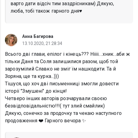
варто дати відсіч тим заздрісникам) Дякую,
люба, тобі також гарного дня♥️
Анна Багирова
13.10.2020, 21:28:34
Всього дві глави, епілог і кінець??? Ніііі....хник...аби ж
тільки Даня та Соля залишилися разом, щоб той
зарозумілий Славко не зміг їм нашкодити. Та й
Зоряна, ще та курка...)))
Тішуся, що хоч дві письменниці змогли довести
історії "Змушені" до кінця!
Четверо інших авторів розчарували своєю
безвідповідальністю!!!( тут злий смайлик)
Дякую, сонечко за продочку та чекаю наступного
продовження ❤️ Гарного вечора ✨