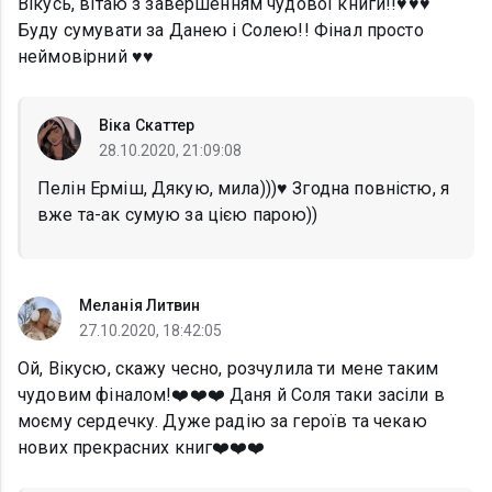
Вікусь, вітаю з завершенням чудової книги!!♥️♥️♥️
Буду сумувати за Данею і Солею!! Фінал просто
неймовірний ♥️♥️
Віка Скаттер
28.10.2020, 21:09:08
Пелін Ерміш, Дякую, мила)))♥️ Згодна повністю, я
вже та-ак сумую за цією парою))
Меланія Литвин
27.10.2020, 18:42:05
Ой, Вікусю, скажу чесно, розчулила ти мене таким
чудовим фіналом!❤️❤️❤️ Даня й Соля таки засіли в
моєму сердечку. Дуже радію за героїв та чекаю
нових прекрасних книг❤️❤️❤️