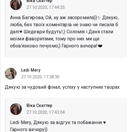
Віка Скаттер
27.10.2020, 17:44:25
Анна Багирова, Ой, ну аж засоромила))✨ Дякую,
люба, без твоїх коментарів не знаю чи писала б
далі♥️ Шедеври будуть!;) Соломія і Даня стали
моїми фаворитами, тому про них ми ще
обов'язково почуємо;) Гарного вечора!❤️
Ledi Mery
27.10.2020, 17:38:30
Дякую за чудовий фінал, успіху у наступних творах
Віка Скаттер
27.10.2020, 17:43:04
Ledi Mery, Дякую за відгук та побажання ♥️
Гарного вечору))