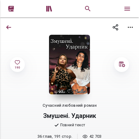


190
Сучасний любовний роман
Змушені. Ударник
Повний текст
36 глав, 191 стор.
42 703