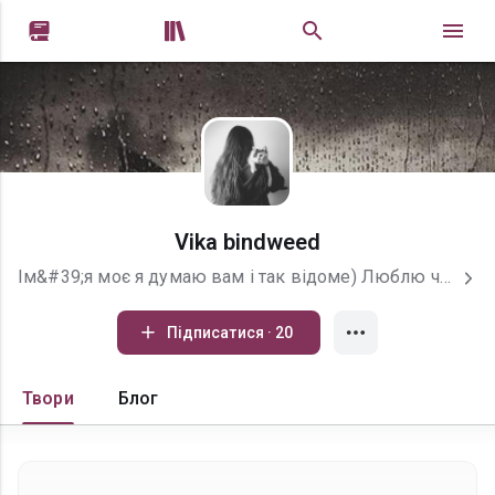


Vika bindweed
Ім&#39;я моє я думаю вам і так відоме) Люблю читати різні книги і заківлена написанням цих самих книг. В голові виникають багато різних історій тому хочу поділитися ними з вами. Надіюсь вам сподобається буду вдячна за коментарі і вашу підтримку. З повагою та любов&#39;ю Ваша Vika bindweed)
Підписатися · 20
Твори
Блог