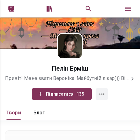


Пелін Ерміш
Привіт! Мене звати Вероніка. Майбутній лікар))) Вільний час витрачаю на написання творів, або на малювання. Дуже рада вас бачити на моїй стронці!!! Обіцяю буде цікаво!!! Ютуб:
Підписатися · 135
Твори
Блог