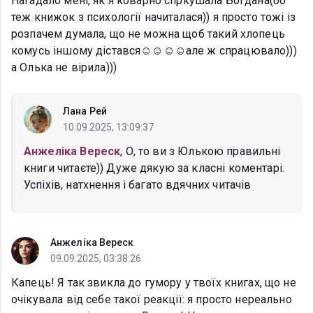
Нагадало мені, як я коварно спркушала Богдана(бо
теж книжок з психології начиталася)) я просто тожі із
розпачем думала, що не можна щоб такий хлопець
комусь іншому дістався☺️☺️☺️☺️але ж спрацювало)))
а Олька не вірила)))
Лана Рей
10.09.2025, 13:09:37
Анжеліка Вереск
, О, то ви з Юлькою правильні
книги читаєте)) Дуже дякую за класні коментарі.
Успіхів, натхнення і багато вдячних читачів
Анжеліка Вереск
09.09.2025, 03:38:26
Капець! Я так звикла до гумору у твоїх книгах, що не
очікувала від себе такої реакції: я просто нереально