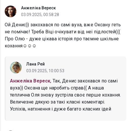
Анжеліка Вереск
03.09.2025, 00:58:28
Ой Денис)) закохався по самі вуха, вже Оксану геть
не помічає! Треба Віці очікувати від неї підлостей(((
Про Олю - дуже цікава історія про таємне шкільне
кохання☺️☺️☺️
Лана Рей
03.09.2025, 10:00:53
Анжеліка Вереск
, Так, Денис закохався по самі
вуха)) Оксана ще наробить справ(( А наша
теплична Оля знову зустріла своє перше кохання.
Величезне дякую за такі класні коментарі.
Успіхів, натхнення і дуже багато класних ідей