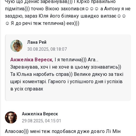
Чую що Денис заревнував))) І Юрко правильно
підмітив))) точно Вікою захопився☺️☺️☺️ а Антону я не
заздрю, зараз Юля його білявку швидко випзає☺️☺️
☺️ Я до речі теж теплична) еех)))
Лана Рей
30.08.2025, 08:18:07
Анжеліка Вереск
, І я теплична))) Ага...
Заревнував, хоч і не хоче в цьому зізнаватись))
Та Юлька наробить справ)) Велике дякую за такі
щирі коментарі. Гарного і успішного дня і успіхів
в усіх справах
Анжеліка Вереск
29.08.2025, 04:15:01
Алаооао))) мені теж подобався дуже довго Лі Мін