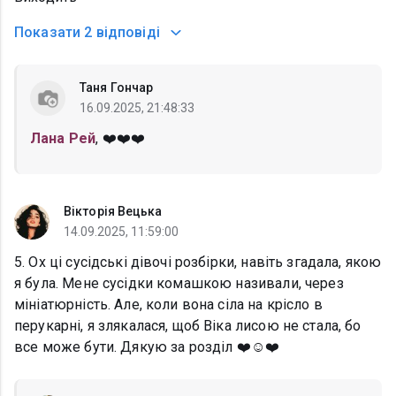
Показати
2 відповіді
Таня Гончар
16.09.2025, 21:48:33
Лана Рей
, ❤️❤️❤️
Вікторія Вецька
14.09.2025, 11:59:00
5. Ох ці сусідські дівочі розбірки, навіть згадала, якою
я була. Мене сусідки комашкою називали, через
мініатюрність. Але, коли вона сіла на крісло в
перукарні, я злякалася, щоб Віка лисою не стала, бо
все може бути. Дякую за розділ ❤️☺️❤️