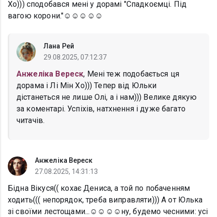
Хо))) сподобався мені у дорамі "Спадкоємці. Під
вагою корони."☺️☺️☺️☺️☺️
Лана Рей
29.08.2025, 07:12:37
Анжеліка Вереск
, Мені теж подобається ця
дорама і Лі Мін Хо))) Тепер від Юльки
дістанеться не лише Олі, а і нам))) Велике дякую
за коментарі. Успіхів, натхнення і дуже багато
читачів.
Анжеліка Вереск
27.08.2025, 14:31:13
Бідна Вікуся(( кохає Дениса, а той по побаченням
ходить((( непорядок, треба виправляти))) А от Юлька
зі своїми лестощами...☺️☺️☺️☺️ну, будемо чесними: усі