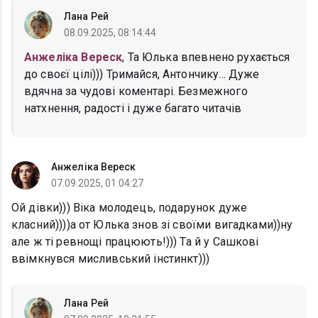
Лана Рей
08.09.2025, 08:14:44
Анжеліка Вереск
, Та Юлька впевнено рухається
до своєї цілі))) Тримайся, Антончику... Дуже
вдячна за чудові коментарі. Безмежного
натхнення, радості і дуже багато читачів
Анжеліка Вереск
07.09.2025, 01:04:27
Ой дівки))) Віка молодець, подарунок дуже
класний))))а от Юлька знов зі своїми вигадками))ну
але ж ті ревнощі працюють!))) Та й у Сашкові
ввімкнувся мисливський інстинкт)))
Лана Рей