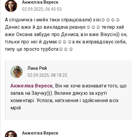
Анжеліка Вереск
02.09.2025, 06:45:03
А спідничка і мейк таки спрацювали) хіхі☺️☺️☺️☺️
Денис вже й до викладача ревнує☺️☺️☺️ тепер хай
вже Оксана забуде про Дениса, він вже Вікусін)) он,
тільки про неї й думає☺️☺️☺️а як виправдовує себе,
типу це просто турбота☺️☺️☺️
Лана Рей
02.09.2025, 08:18:25
Анжеліка Вереск
, Він не хоче визнавати того, що
запав на Заучку))). Велике дякую за круті
коментарі. Успіхів, натхнення і здійснення всіх
мрій
Анжеліка Вереск