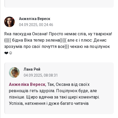
Анжеліка Вереск
04.09.2025, 00:24:46
Яка паскудна Оксана! Просто немає слів, ну тварюка!
((((( бідна Віка тепер зелена((((( але є і плюс: Денис
зрозумів про свої почуття все))) чекаю на поцілунок
❤️☺️
Лана Рей
04.09.2025, 08:08:31
Анжеліка Вереск
, Так, Оксана від своїх
ревнощів геть здуріла. Поцілунок буде, але
пізніше. Щиро вдячна за такі щирі коментарі.
Успіхів, натхнення і дуже багато читачів