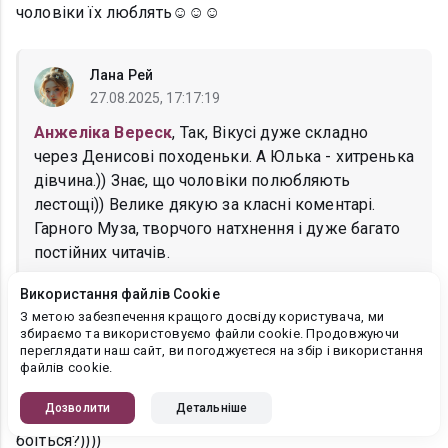
чоловіки їх люблять☺️☺️☺️
Лана Рей
27.08.2025, 17:17:19
Анжеліка Вереск
, Так, Вікусі дуже складно
через Денисові походеньки. А Юлька - хитренька
дівчина.)) Знає, що чоловіки полюбляють
лестощі)) Велике дякую за класні коментарі.
Гарного Муза, творчого натхнення і дуже багато
постійних читачів.
Використання файлів Cookie
З метою забезпечення кращого досвіду користувача, ми
збираємо та використовуємо файли cookie. Продовжуючи
Анжеліка Вереск
переглядати наш сайт, ви погоджуєтеся на збір і використання
26.08.2025, 04:15:51
файлів cookie.
Оце Юлька ділова пані))) класно виторгувала собі
Дозволити
Детальніше
помічників по сватанню☺️☺️☺️і чого Антон так її
боїться?))))