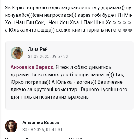
Як Юрко вправно вдає зацікавленість у дорамах)) ну
ночувайся)))сам напросився))) зараз тобі буде і Лі Мін
Хо, і Чан Гин Сок, і Чен Йон Хва, і Пак Шин Хе☺️☺️☺️☺️
а Юлька хитрющща)) схоже книга гарна в неї☺️☺️☺️☺️
Лана Рей
31.08.2025, 09:57:32
Анжеліка Вереск
, Я теж люблю дивитись
дорами. Ти всіх моїх улюбленців назвала))) Так,
Юрко потрапив)) А Юлька - вогонь)) Величезне
дякую за крутезні коментарі. Гарного і успішного
дня і тільки позитивних вражень
Анжеліка Вереск
30.08.2025, 01:41:31