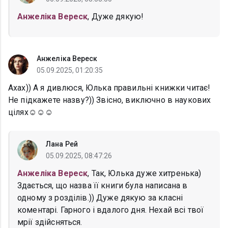
Анжеліка Вереск
, Дуже дякую!
Анжеліка Вереск
05.09.2025, 01:20:35
Ахах)) А я дивлюся, Юлька правильні книжки читає!
Не підкажете назву?)) Звісно, виключно в наукових
цілях☺️☺️☺️
Лана Рей
05.09.2025, 08:47:26
Анжеліка Вереск
, Так, Юлька дуже хитренька)
Здається, що назва її книги була написана в
одному з розділів.)) Дуже дякую за класні
коментарі. Гарного і вдалого дня. Нехай всі твої
мрії здійсняться.