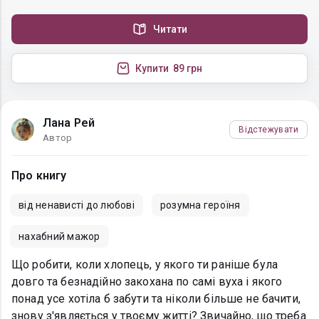
Читати
Купити
89 грн
Лана Рей
Відстежувати
Автор
Про книгу
від ненависті до любові
розумна героїня
нахабний мажор
Що робити, коли хлопець, у якого ти раніше була
довго та безнадійно закохана по самі вуха і якого
понад усе хотіла б забути та ніколи більше не бачити,
знову з'являється у твоєму житті? Звичайно, що треба