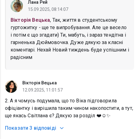
Лана Рей
15.09.2025, 08:14:07
Вікторія Вецька
, Так, життя в студентському
гуртожитку - ще те випробування. Але це весело
і потім є що згадати) Ти, мабуть, і зараз тендітна і
гарненька Дюймовочка. Дуже дякую за класні
коментарі. Нехай Новий тиждень буде успішним і
радісним
Вікторія Вецька
12.09.2025, 11:01:57
2. А я чомусь подумала, що то Віка підговорила
офіціантку і вирішила таким чином накопостити, а тут,
ще якась Світлана є? Дякую за розділ ❤️☺️✨
Показати
3 відповіді