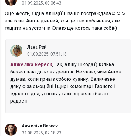
01.09.2025, 00:06:43
Оце жесть, бідна Аліна((( нізащо постраждала☺️☺️☺️
але блін, Антон дивний, хоч це і не побачення, але
тащити на зустріч із Юлею ще когось таке собі(((
Лана Рей
01.09.2025, 07:51:18
Анжеліка Вереск
, Так, Аліну шкода.(( Юлька
безжальна до конкуренток. Не знаю, чим Антон
думав, коли привіз собою кузину. Величезне
дякую за емоційні і щирі коментарі. Гарного і
вдалого дня, успіхів у всіх справах і багато
радості
Анжеліка Вереск
31.08.2025, 02:18:23