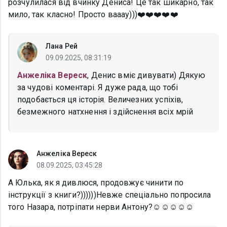
розчулилася від вчинку Дениса! Це так шикарно, так
мило, так класно! Просто вааау)))❤️❤️❤️❤️❤️
Лана Рей
09.09.2025, 08:31:19
Анжеліка Вереск
, Денис вміє дивувати) Дякую
за чудові коментарі. Я дуже рада, що тобі
подобається ця історія. Величезних успіхів,
безмежного натхнення і здійснення всіх мрій
Анжеліка Вереск
08.09.2025, 03:45:28
А Юлька, як я дивлюся, продовжує чинити по
інструкції з книги?))))))Невже спеціально попросила
того Назара, потріпати нерви Антону?☺️☺️☺️☺️☺️