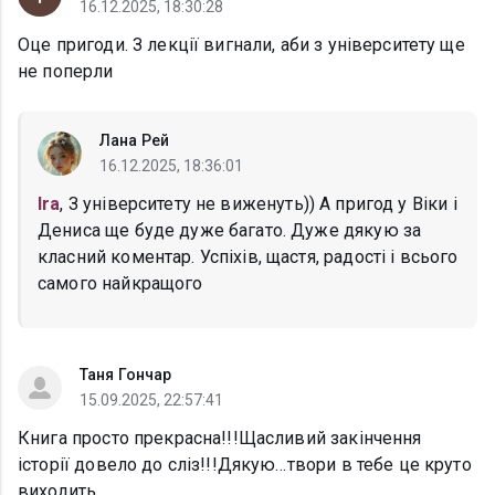
16.12.2025, 18:30:28
Оце пригоди. З лекції вигнали, аби з університету ще
не поперли
Лана Рей
16.12.2025, 18:36:01
Ira
, З університету не виженуть)) А пригод у Віки і
Дениса ще буде дуже багато. Дуже дякую за
класний коментар. Успіхів, щастя, радості і всього
самого найкращого
Таня Гончар
15.09.2025, 22:57:41
Книга просто прекрасна!!!Щасливий закінчення
історії довело до сліз!!!Дякую…твори в тебе це круто
виходить