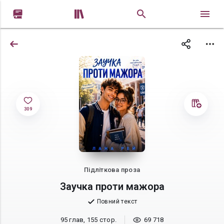


309
Підліткова проза
Заучка проти мажора
Повний текст
95 глав, 155 стор.
69 718