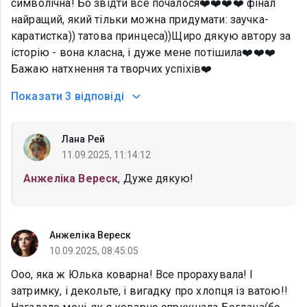
символічна! Бо звідти все почалося❤️❤️❤️❤️ фінал
найращий, який тільки можна придумати: заучка-
каратистка)) татова принцеса))Щиро дякую автору за
історію - вона класна, і дуже мене потішила❤️❤️❤️
Бажаю натхнення та творчих успіхів❤️
Показати
3 відповіді
Лана Рей
11.09.2025, 11:14:12
Анжеліка Вереск
, Дуже дякую!
Анжеліка Вереск
10.09.2025, 08:45:05
Ооо, яка ж Юлька коварна! Все прорахувала! І
затримку, і декольте, і вигадку про хлопця із ватою!!