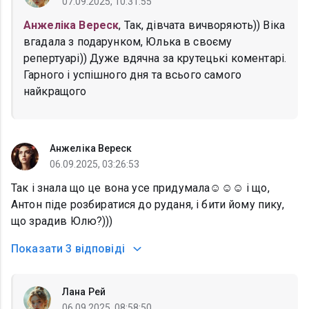
07.09.2025, 10:31:55
Анжеліка Вереск
, Так, дівчата вичворяють)) Віка
вгадала з подарунком, Юлька в своєму
репертуарі)) Дуже вдячна за крутецькі коментарі.
Гарного і успішного дня та всього самого
найкращого
Анжеліка Вереск
06.09.2025, 03:26:53
Так і знала що це вона усе придумала☺️☺️☺️ і що,
Антон піде розбиратися до руданя, і бити йому пику,
що зрадив Юлю?)))
Показати
3 відповіді
Лана Рей
06.09.2025, 08:58:50