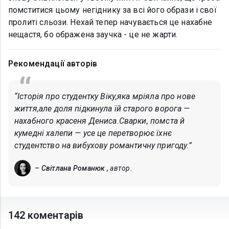
помститися цьому негіднику за всі його образи і свої
пролиті сльози. Нехай тепер начувається це нахабне
нещастя, бо ображена заучка - це не жарти.
Рекомендації авторів
“Історія про студентку Віку,яка мріяла про нове
життя,але доля підкинула їй старого ворога —
нахабного красеня Дениса.Сварки, помста й
кумедні халепи — усе це перетворює їхнє
студентство на вибухову романтичну пригоду.”
– Світлана Романюк ,
автор.
142 коментарів