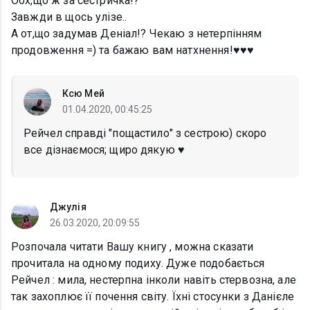
Оох,що ж за сестричка!?
Завжди в щось улізе..
А от,що задумав Деніал!? Чекаю з нетерпінням
продовження =) та бажаю вам натхнення!♥♥♥
Ксю Мей
01.04.2020, 00:45:25
Рейчел справді "пощастило" з сестрою) скоро
все дізнаємося; щиро дякую ♥️
Джулія
26.03.2020, 20:09:55
Розпочала читати Вашу книгу , можна сказати
прочитала на одному подиху. Дуже подобається
Рейчел : мила, нестерпна інколи навіть стервозна, але
так захоплює її почення світу. Їхні стосунки з Данієле