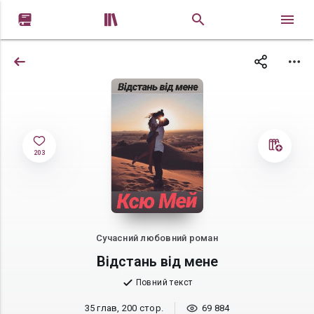


203
Сучасний любовний роман
Відстань від мене
Повний текст
35 глав, 200 стор.
69 884