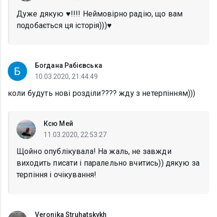
Дуже дякую ♥️!!!! Неймовірно радію, що вам
подобається ця історія)))♥️
Богдана Рабієвська
10.03.2020, 21:44:49
коли будуть нові розділи???? жду з нетерпінням)))
Ксю Мей
11.03.2020, 22:53:27
Щойно опублікувала! На жаль, не завжди
виходить писати і паралельно вчитись)) дякую за
терпіння і очікування!
Veronika Struhatskykh