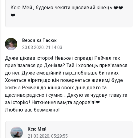
Ксю Мей , будемо чекати щасливий кінець ❤️❤️
❤️
Вероніка Пасюк
20.03.2020, 21:14:03
Дуже цікава історія! Невже і справді Рейчел так
прив'язалася до Деніала? Тай і хлопець прив'язався
до неї. Дуже емоційний твір...побільше би таких.
Хочеться вірити,що він повернеться живим,і буде
жити з Рейчел до кінця своїх днів,довго та
щасливо,радісно і сумно... Дякую за чудову главу,та
за історію! Натхнення вам,та здоров'я!❤
Люблю вас безмежно!
Ксю Мей
21.03.2020, 05:29:55