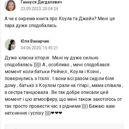
Ганнуся Дигдалевич
23.09.2023, 20:04:24
А чи є окрема книга про Коула та Джейн? Мені ця
пара дуже сподобалась.
Юля Винарчик
04.06.2020, 15:45:21
Дуже класна історія . Мені ну дуже сильно
сподобалась ))))) А , особливо , мені сподобався
момент коли батьки Рейчел , Коула і Ксені ,
повернулись з Італії . І вони всі разом сиділи біля
дому , батько з Коулом грали на гітарі , мама співала ,
а сестра танцювала . Ви так добре описали цей
момент і цю атмосферу, що мені також захотілось от
так просто провести час з рідними )))) Бажаю вам
натхнення і успіху ))))❤❤❤